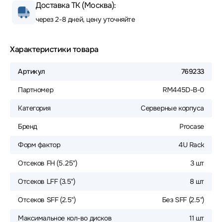
Доставка ТК (Москва):
через 2-8 дней, цену уточняйте
Характеристики товара
Артикул
769233
Партномер
RM445D-B-0
Категория
Серверные корпуса
Бренд
Procase
Форм фактор
4U Rack
Отсеков FH (5.25")
3 шт
Отсеков LFF (3.5")
8 шт
Отсеков SFF (2.5")
Без SFF (2.5")
Максимальное кол-во дисков
11 шт