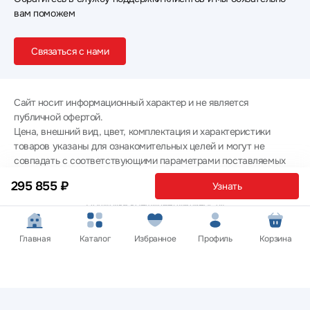
вам поможем
Связаться с нами
Сайт носит информационный характер и не является
публичной офертой.
Цена, внешний вид, цвет, комплектация и характеристики
товаров указаны для ознакомительных целей и могут не
совпадать с соответствующими параметрами поставляемых
товаров - уточняйте информацию у менеджера при
295 855 ₽
Узнать
оформлении заказа.
Политика конфиденциальности
© 2012 — 2026 ООО «Эпл Тэк»
Главная
Каталог
Избранное
Профиль
Корзина