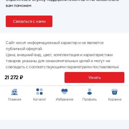
вам поможем
Связаться с нами
Сайт носит информационный характер и не является
публичной офертой.
Цена, внешний вид, цвет, комплектация и характеристики
товаров указаны для ознакомительных целей и могут не
совпадать с соответствующими параметрами поставляемых
товаров - уточняйте информацию у менеджера при
21 272 ₽
Узнать
оформлении заказа.
Политика конфиденциальности
© 2012 — 2026 ООО «Эпл Тэк»
Главная
Каталог
Избранное
Профиль
Корзина