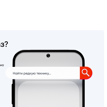
аз?
ьно