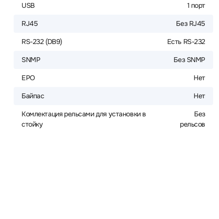
USB
1 порт
RJ45
Без RJ45
RS-232 (DB9)
Есть RS-232
SNMP
Без SNMP
EPO
Нет
Байпас
Нет
Комлектация рельсами для установки в
Без
стойку
рельсов