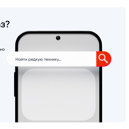
аз?
ьно