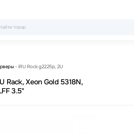
рверы
iRU Rock g2225p, 2U
U Rack, Xeon Gold 5318N,
2100 МГц, 24, 36, 4 x 32 ГБ, SFF 2.5" + LFF 3.5"