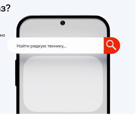
аз?
ьно