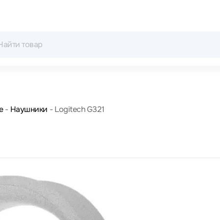
е
Наушники
Logitech G321