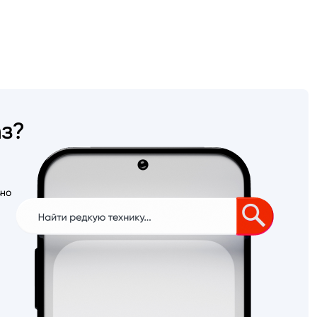
аз?
ьно