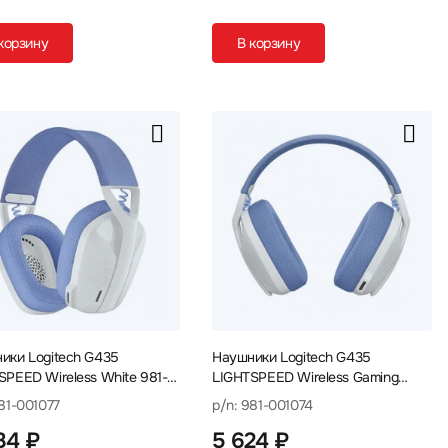
корзину
В корзину
ики Logitech G435
Наушники Logitech G435
SPEED Wireless White 981-
LIGHTSPEED Wireless Gaming
7
Headset 981-001074
81-001077
p/n: 981-001074
84 ₽
5 624 ₽