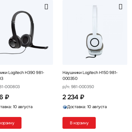
ики Logitech H390 981-
Наушники Logitech H150 981-
03
000350
981-000803
p/n: 981-000350
96 ₽
2 234 ₽
тавка: 10 августа
Доставка: 10 августа
корзину
В корзину