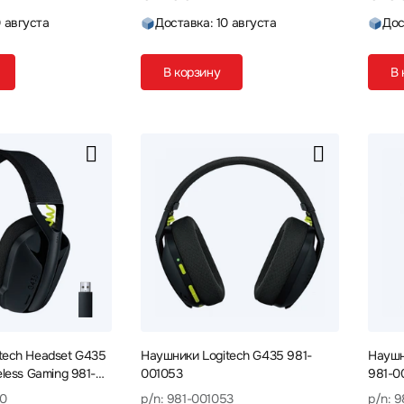
0 августа
Доставка: 10 августа
Дос
В корзину
В 
tech Headset G435
Наушники Logitech G435 981-
Наушн
eless Gaming 981-
001053
981-0
50
p/n: 981-001053
p/n: 