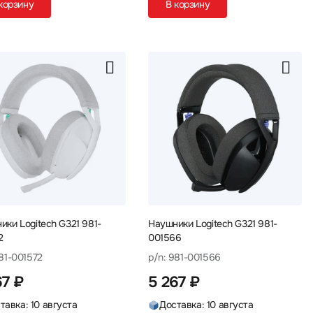
корзину
В корзину
ики Logitech G321 981-
Наушники Logitech G321 981-
2
001566
981-001572
p/n: 981-001566
67 ₽
5 267 ₽
тавка: 10 августа
Доставка: 10 августа