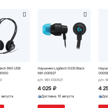
tech 960 USB
Наушники Logitech G333 Black
Наушн
00100
981-000927
0005
00
p/n: 981-000927
p/n: 
4 025 ₽
4 2
0 августа
Доставка: 10 августа
Дос