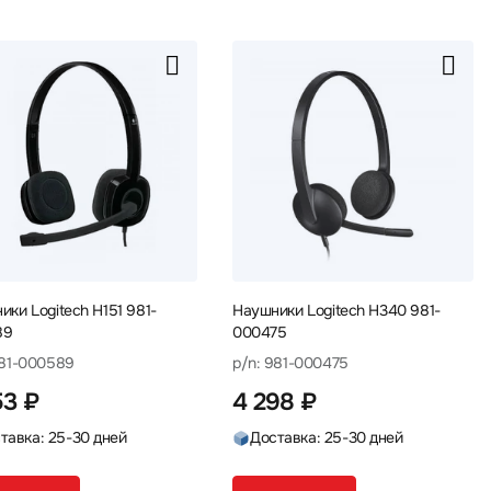
ики Logitech H151 981-
Наушники Logitech H340 981-
89
000475
981-000589
p/n: 981-000475
53 ₽
4 298 ₽
тавка: 25-30 дней
Доставка: 25-30 дней