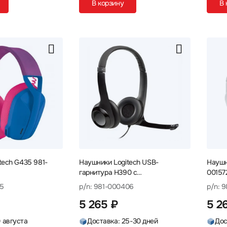
В корзину
В 
tech G435 981-
Наушники Logitech USB-
Наушн
гарнитура H390 с
00157
шумоподавляющим микрофоном
65
p/n: 981-000406
p/n: 
981-000406
5 265 ₽
5 2
0 августа
Доставка: 25-30 дней
Дос