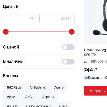
Цена
, ₽
С ценой
Наушники Logit
000472
В наличии
p/n: 981-0004
744 ₽
Бренды
Доставка: 1
1MORE
A4Tech
Acer
26
140
9
В корзину
Ajazz
AKG
Apple
2
3
13
Asus
Audio-Technica
Aula
18
5
2