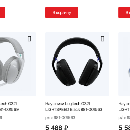
В корзину
В 
tech G321
Наушники Logitech G321
Наушн
81-001569
LIGHTSPEED Black 981-001563
LIGHT
00107
69
p/n: 981-001563
p/n: 9
5 488 ₽
5 5