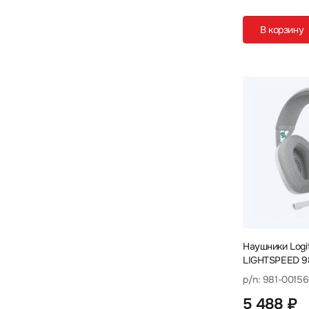
Sven
Takstar
TECNO
18
7
8
В корзину
Thermaltake
Trust
Ttec
3
6
4
TWS
UGREEN
VT
3
13
12
X-Game
Xiaomi
Yealink
3
44
21
Наушники Logi
LIGHTSPEED 9
p/n: 981-0015
5 488 ₽