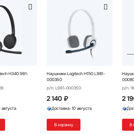
tech H340 981-
Наушники Logitech H150 L981-
Наушн
000350
0008
09
p/n: L981-000350
p/n: 
2 140 ₽
2 1
0 августа
Доставка: 10 августа
Дос
В корзину
В 