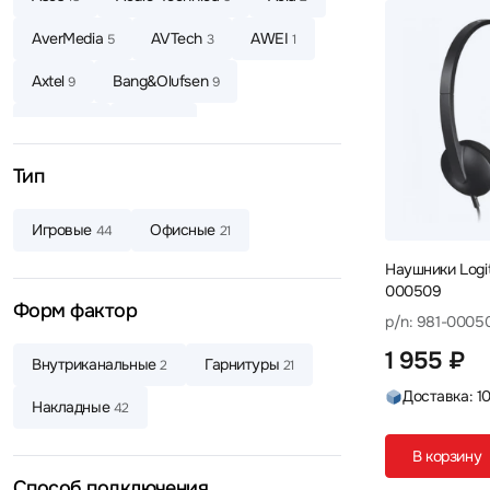
AverMedia
AVTech
AWEI
5
3
1
Axtel
Bang&Olufsen
9
9
Baseus
Belkin
3
6
Beyerdynamic
Bloody
8
15
Тип
Bowers & Wilkins
Canyon
3
4
Игровые
Офисные
44
21
CMF
Corsair
Cougar
1
1
1
Наушники Logi
000509
Creative
Dareu
2
2
Форм фактор
p/n: 981-0005
Dark Project
Defender
4
64
1 955 ₽
Внутриканальные
Гарнитуры
2
21
Defunc
Dell
DENON
4
5
8
Доставка: 1
Накладные
42
Dunu
Edifier
EnGenius
3
75
5
В корзину
EPOS
ExeGate
Fanvil
2
7
3
Способ подключения