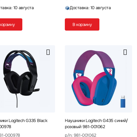
тавка: 10 августа
Доставка: 10 августа
корзину
В корзину
ики Logitech G335 Black
Наушники Logitech G435 синий/
00978
розовый 981-001062
981-000978
p/n: 981-001062