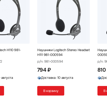
ech H110 981-
Наушники Logitech Stereo Headset
Наушни
H111 981-000594
0005
72
p/n: 981-000594
p/n: 
794 ₽
810
0 августа
Доставка: 10 августа
Дос
В корзину
В 