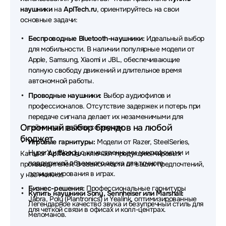
Наушники SteelSeries
Наушники Axtel
наушники
на
AplTech.ru
, ориентируйтесь на свои
основные задачи:
Наушники Rapoo
Наушники Beyerdynamic
Беспроводные Bluetooth-наушники:
Идеальный выбор
Наушники QCY
Наушники Plantronics
для мобильности. В наличии популярные модели от
Apple, Samsung, Xiaomi и JBL, обеспечивающие
Наушники REALME
Наушники Acer
полную свободу движений и длительное время
автономной работы.
Наушники Havit
Наушники Audio-Technica
Проводные наушники:
Выбор аудиофилов и
Наушники Genius
Наушники SHURE
профессионалов. Отсутствие задержек и потерь при
передаче сигнала делает их незаменимыми для
Наушники DENON
Наушники Honor
Огромный выбор брендов на любой
гейминга и работы со звуком.
бюджет
Наушники Redragon
Наушники Trust
Игровые гарнитуры:
Модели от Razer, SteelSeries,
HyperX и Bloody с качественными микрофонами и
Каталог
AplTech.ru
включает продукцию мировых
Наушники MARSHALL
Наушники TECNO
поддержкой объемного звука для точного
производителей. В зависимости от ваших предпочтений,
позиционирования в играх.
у нас можно:
Наушники MCHOSE
Наушники ExeGate
Бизнес-решения:
Профессиональные гарнитуры
Купить наушники Sony, Sennheiser или Marshall:
Jabra, Poly (Plantronics) и Yealink, оптимизированные
Наушники Takstar
Наушники Baseus
Легендарное качество звука и безупречный стиль для
для четкой связи в офисах и колл-центрах.
меломанов.
Наушники HP
Наушники EnGenius