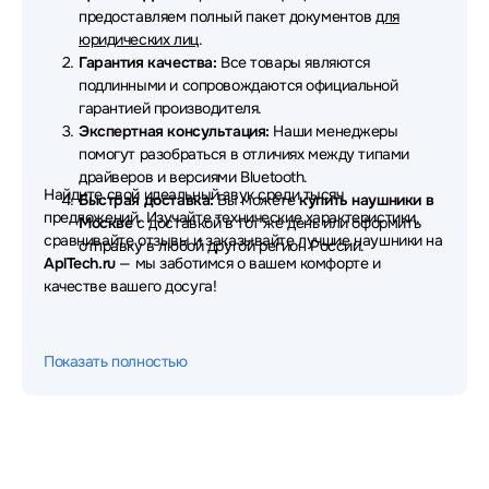
предоставляем полный пакет документов
для
Наушники Redmi
Наушники Dunu
юридических лиц
.
Гарантия качества:
Все товары являются
Наушники OnePlus
Наушники Fanvil
подлинными и сопровождаются официальной
гарантией производителя.
Наушники Aula
Наушники Nuroum
Экспертная консультация:
Наши менеджеры
помогут разобраться в отличиях между типами
Наушники Thermaltake
Наушники TWS
драйверов и версиями Bluetooth.
Найдите свой идеальный звук среди тысяч
Быстрая доставка:
Вы можете
купить наушники в
Наушники AVTech
Наушники Ritmix
предложений. Изучайте технические характеристики,
Москве
с доставкой в тот же день или оформить
сравнивайте отзывы и заказывайте лучшие наушники на
Наушники Microlab
Наушники Patriot
отправку в любой другой регион России.
AplTech.ru
— мы заботимся о вашем комфорте и
качестве вашего досуга!
Наушники MSI
Наушники Hama
Наушники Ajazz
Наушники GMNG
Показать полностью
Наушники Pioneer
Наушники Moondrop
Наушники Fifine
Наушники Creative
Наушники Sivga
Наушники Corsair