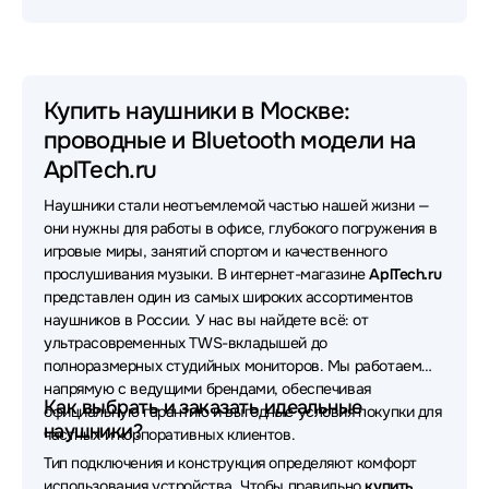
Наушники Xiaomi
Наушники JBL
Наушники HyperX
Наушники Sony
Наушники Huawei
Наушники 1MORE
Купить наушники в Москве:
проводные и Bluetooth модели на
Наушники Oklick
Наушники Sven
AplTech.ru
Наушники MONSTER
Наушники Yealink
Наушники стали неотъемлемой частью нашей жизни —
Наушники Apple
Наушники Asus
они нужны для работы в офисе, глубокого погружения в
игровые миры, занятий спортом и качественного
Наушники FiiO
Наушники Sennheiser
прослушивания музыки. В интернет-магазине
AplTech.ru
представлен один из самых широких ассортиментов
Наушники Samsung
Наушники Bloody
наушников в России. У нас вы найдете всё: от
ультрасовременных TWS-вкладышей до
Наушники UGREEN
Наушники Poly
полноразмерных студийных мониторов. Мы работаем
напрямую с ведущими брендами, обеспечивая
Наушники VT
Наушники OneOdio
Как выбрать и заказать идеальные
официальную гарантию и выгодные условия покупки для
наушники?
частных и корпоративных клиентов.
Наушники Bang&Olufsen
Наушники Lenovo
Тип подключения и конструкция определяют комфорт
использования устройства. Чтобы правильно
купить