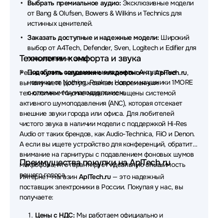
Выбрать премиальное аудио:
Эксклюзивные модели
от Bang & Olufsen, Bowers & Wilkins и Technics для
Наушники Belkin
Наушники Defunc
истинных ценителей.
Наушники Dell
Наушники Simgot
Заказать доступные и надежные модели:
Широкий
выбор от A4Tech, Defender, Sven, Logitech и Edifier для
Наушники Canyon
Технологии комфорта и звука
повседневных задач.
Подобрать современные гаджеты:
Актуальные
Решив
купить наушники с микрофоном
на
AplTech.ru
,
Наушники MUSIC PUBLIC KINGDOM
новинки от Nothing, Realme, Honor и наушники 1MORE
вы получаете доступ к самым современным
с отличным шумоподавлением.
технологиям. Многие модели оснащены системой
Наушники AverMedia
Наушники OLMIO
активного шумоподавления (ANC), которая отсекает
Наушники Nothing
Наушники X-Game
внешние звуки города или офиса. Для любителей
чистого звука в наличии модели с поддержкой Hi-Res
Наушники Koss
Наушники Bowers & Wilkins
Audio от таких брендов, как Audio-Technica, FiiO и Denon.
А если вы ищете устройство для конференций, обратите
Наушники Dark Project
Наушники Lyambda
внимание на гарнитуры с подавлением фоновых шумов
Преимущества покупки на AplTech.ru
микрофона, что гарантирует идеальную слышимость
Наушники AKG
Наушники JVC
вашего голоса.
Интернет-магазин
AplTech.ru
— это надежный
поставщик электроники в России. Покупая у нас, вы
Наушники CROWN micro
Наушники Ttec
получаете:
Наушники EPOS
Наушники Digma
Цены с НДС:
Мы работаем официально и