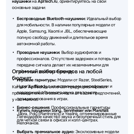
наушники
на
AplTech.ru
, ориентируйтесь на свои
основные задачи:
Наушники QCY
Наушники Axtel
Беспроводные Bluetooth-наушники:
Идеальный выбор
Наушники Rapoo
Наушники Beyerdynamic
для мобильности. В наличии популярные модели от
Apple, Samsung, Xiaomi и JBL, обеспечивающие
Наушники Plantronics
Наушники REALME
полную свободу движений и длительное время
автономной работы.
Наушники Genius
Наушники SHURE
Проводные наушники:
Выбор аудиофилов и
Наушники DENON
Наушники Honor
профессионалов. Отсутствие задержек и потерь при
передаче сигнала делает их незаменимыми для
Наушники Havit
Наушники Audio-Technica
Огромный выбор брендов на любой
гейминга и работы со звуком.
бюджет
Наушники MARSHALL
Наушники TECNO
Игровые гарнитуры:
Модели от Razer, SteelSeries,
HyperX и Bloody с качественными микрофонами и
Каталог
AplTech.ru
включает продукцию мировых
Наушники Redragon
Наушники Trust
поддержкой объемного звука для точного
производителей. В зависимости от ваших предпочтений,
позиционирования в играх.
у нас можно:
Наушники ExeGate
Наушники Takstar
Бизнес-решения:
Профессиональные гарнитуры
Купить наушники Sony, Sennheiser или Marshall:
Jabra, Poly (Plantronics) и Yealink, оптимизированные
Наушники Baseus
Наушники HP
Легендарное качество звука и безупречный стиль для
для четкой связи в офисах и колл-центрах.
меломанов.
Наушники MCHOSE
Наушники Simgot
Выбрать премиальное аудио:
Эксклюзивные модели