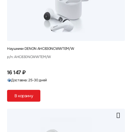
Наушники DENON AHC830NCWWTEM/W
p/n: AHC830NCWWTEM/W
16 147 ₽
Доставка: 25-30 дней
В корзину