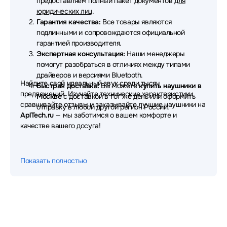
предоставляем полный пакет документов
для
Наушники Patriot
Наушники MSI
юридических лиц
.
Гарантия качества:
Все товары являются
Наушники Hama
Наушники EPOS
подлинными и сопровождаются официальной
гарантией производителя.
Наушники Digma
Наушники Redmi
Экспертная консультация:
Наши менеджеры
помогут разобраться в отличиях между типами
Наушники Dunu
Наушники OnePlus
драйверов и версиями Bluetooth.
Найдите свой идеальный звук среди тысяч
Быстрая доставка:
Вы можете
купить наушники в
Наушники Fanvil
Наушники Aula
предложений. Изучайте технические характеристики,
Москве
с доставкой в тот же день или оформить
сравнивайте отзывы и заказывайте лучшие наушники на
Наушники Nuroum
Наушники TWS
отправку в любой другой регион России.
AplTech.ru
— мы заботимся о вашем комфорте и
качестве вашего досуга!
Наушники Thermaltake
Наушники Corsair
Наушники Creative
Наушники Sivga
Показать полностью
Наушники Gembird
Наушники Deppa
Наушники Gigabyte
Наушники CMF
Наушники Sudio
Наушники Dareu