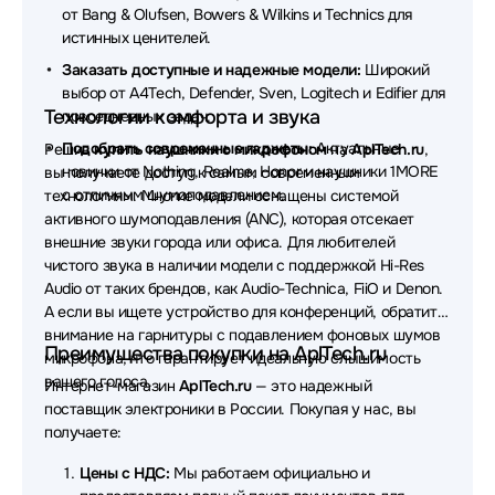
от Bang & Olufsen, Bowers & Wilkins и Technics для
Наушники EnGenius
Наушники Belkin
истинных ценителей.
Наушники Defunc
Наушники Dell
Заказать доступные и надежные модели:
Широкий
выбор от A4Tech, Defender, Sven, Logitech и Edifier для
Наушники MUSIC PUBLIC KINGDOM
Технологии комфорта и звука
повседневных задач.
Подобрать современные гаджеты:
Актуальные
Решив
купить наушники с микрофоном
на
AplTech.ru
,
Наушники AverMedia
Наушники OLMIO
новинки от Nothing, Realme, Honor и наушники 1MORE
вы получаете доступ к самым современным
с отличным шумоподавлением.
технологиям. Многие модели оснащены системой
Наушники Nothing
Наушники Canyon
активного шумоподавления (ANC), которая отсекает
Наушники Dark Project
Наушники Lyambda
внешние звуки города или офиса. Для любителей
чистого звука в наличии модели с поддержкой Hi-Res
Наушники AKG
Наушники JVC
Audio от таких брендов, как Audio-Technica, FiiO и Denon.
А если вы ищете устройство для конференций, обратите
Наушники CROWN micro
Наушники Ttec
внимание на гарнитуры с подавлением фоновых шумов
Преимущества покупки на AplTech.ru
микрофона, что гарантирует идеальную слышимость
Наушники X-Game
Наушники Koss
вашего голоса.
Интернет-магазин
AplTech.ru
— это надежный
поставщик электроники в России. Покупая у нас, вы
Наушники Bowers & Wilkins
Наушники AVTech
получаете:
Наушники Ritmix
Наушники Microlab
Цены с НДС:
Мы работаем официально и