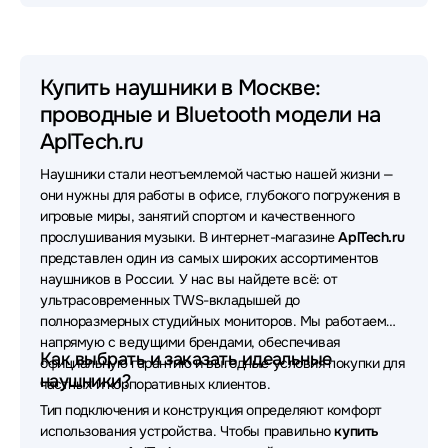
Наушники HyperX
Наушники Sony
Наушники Huawei
Наушники 1MORE
Купить наушники в Москве:
проводные и Bluetooth модели на
Наушники Oklick
Наушники Sven
AplTech.ru
Наушники MONSTER
Наушники Yealink
Наушники стали неотъемлемой частью нашей жизни —
Наушники Apple
Наушники Asus
они нужны для работы в офисе, глубокого погружения в
игровые миры, занятий спортом и качественного
Наушники Sennheiser
Наушники FiiO
прослушивания музыки. В интернет-магазине
AplTech.ru
представлен один из самых широких ассортиментов
Наушники Samsung
Наушники Bloody
наушников в России. У нас вы найдете всё: от
ультрасовременных TWS-вкладышей до
Наушники UGREEN
Наушники VT
полноразмерных студийных мониторов. Мы работаем
напрямую с ведущими брендами, обеспечивая
Наушники Poly
Наушники OneOdio
Как выбрать и заказать идеальные
официальную гарантию и выгодные условия покупки для
наушники?
частных и корпоративных клиентов.
Наушники Lenovo
Наушники SteelSeries
Тип подключения и конструкция определяют комфорт
использования устройства. Чтобы правильно
купить
Наушники Bang&Olufsen
Наушники Acer