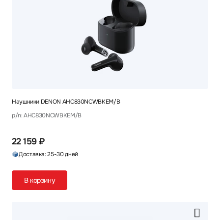
Наушники DENON AHC830NCWBKEM/B
p/n: AHC830NCWBKEM/B
22 159 ₽
Доставка: 25-30 дней
В корзину