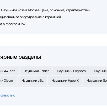
 Наушники Koss в Москве Цена, описание, характеристики.
цированное оборудование с гарантией!
а в Москве и РФ
ярные разделы
ки A4Tech
Наушники Edifier
Наушники Logitech
Наушник
и Xiaomi
Наушники JBL
Наушники HyperX
Наушники So
и Oklick
Наушники Sven
Наушники MONSTER
Наушники
полностью
и Sennheiser
Наушники FiiO
Наушники Samsung
Наушни