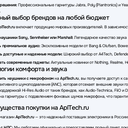
ки GMNG
Наушники Pioneer
Наушники Moondrop
Наушни
-решения:
Профессиональные гарнитуры Jabra, Poly (Plantronics) и Yea
.
и Corsair
Наушники Gembird
Наушники Gigabyte
Наушн
ный выбор брендов на любой бюджет
ки Sudio
Наушники GoPower
Наушники Beats
Наушник
lTech.ru
включает продукцию мировых производителей. В зависимост
ки Raskat
Наушники hoco.
Наушники Rombica
Наушники
наушники Sony, Sennheiser или Marshall:
Легендарное качество звука 
 премиальное аудио:
Эксклюзивные модели от Bang & Olufsen, Bowers
и Dali
Наушники AWEI
Наушники HiFiMan
Наушники IT
ь доступные и надежные модели:
Широкий выбор от A4Tech, Defender,
и Fostex
Наушники Piquadro
Наушники Accutone
Наушн
ать современные гаджеты:
Актуальные новинки от Nothing, Realme,
огии комфорта и звука
ить наушники с микрофоном
на
AplTech.ru
, вы получаете доступ к 
активного шумоподавления (ANC), которая отсекает внешние звуки го
оддержкой Hi-Res Audio от таких брендов, как Audio-Technica, FiiO и
на гарнитуры с подавлением фоновых шумов микрофона, что гарант
щества покупки на AplTech.ru
-магазин
AplTech.ru
— это надежный поставщик электроники в России. 
 с НДС:
Мы работаем официально и предоставляем полный пакет до