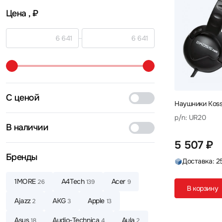
Цена
, ₽
С ценой
Наушники Kos
p/n: UR20
В наличии
5 507 ₽
Бренды
Доставка: 2
1MORE
A4Tech
Acer
26
139
9
В корзину
Ajazz
AKG
Apple
2
3
13
Asus
Audio-Technica
Aula
18
4
2