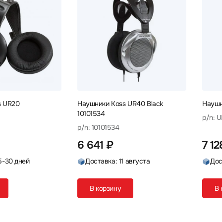
s UR20
Наушники Koss UR40 Black
Наушн
10101534
p/n: 
p/n: 10101534
6 641 ₽
7 12
5-30 дней
Доставка: 11 августа
Дос
В корзину
В 