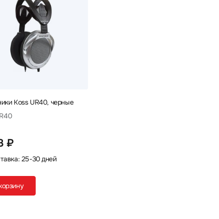
ики Koss UR40, черные
UR40
8 ₽
тавка: 25-30 дней
корзину