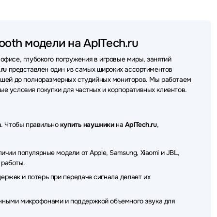
и Bang&Olufsen
Наушники Lenovo
Наушники QCY
ики Plantronics
Наушники REALME
Наушники Acer
ooth модели на AplTech.ru
ники Genius
Наушники DENON
Наушники SHURE
фисе, глубокого погружения в игровые миры, занятий
ушники Trust
Наушники Baseus
Наушники HP
.ru
представлен один из самых широких ассортиментов
дышей до полноразмерных студийных мониторов. Мы работаем
ики Simgot
Наушники EnGenius
Наушники Belkin
е условия покупки для частных и корпоративных клиентов.
anyon
Наушники MUSIC PUBLIC KINGDOM
и CROWN micro
Наушники Ttec
Наушники X-Game
а. Чтобы правильно
купить наушники
на
AplTech.ru
,
Наушники Lyambda
Наушники AKG
чии популярные модели от Apple, Samsung, Xiaomi и JBL,
OS
Наушники Redmi
Наушники Dunu
 работы.
ржек и потерь при передаче сигнала делает их
nvil
Наушники Nuroum
Наушники Thermaltake
crolab
Наушники Philips
Наушники Ajazz
твенными микрофонами и поддержкой объемного звука для