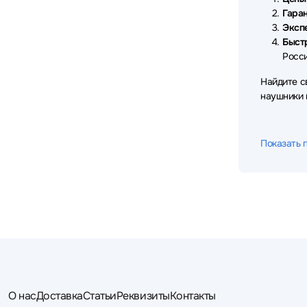
Sven
Takstar
TECNO
18
7
8
Гаран
Эксп
Thermaltake
Trust
Ttec
3
6
4
Быст
Росси
TWS
UGREEN
VT
3
13
12
Найдите с
X-Game
Xiaomi
Yealink
3
44
21
наушники
Показать 
О нас
Доставка
Статьи
Реквизиты
Контакты