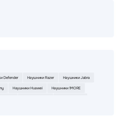
и Defender
Наушники Razer
Наушники Jabra
ny
Наушники Huawei
Наушники 1MORE
 Yealink
Наушники Apple
Наушники Asus
ки Bloody
Наушники UGREEN
Наушники Poly