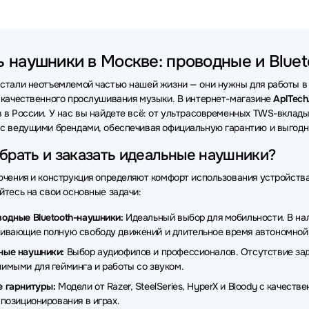
ки VT
Наушники OneOdio
Наушники SteelSeries
Наушник
и Axtel
Наушники Rapoo
Наушники Beyerdynamic
Наушн
ь наушники в Москве: проводные и Bluet
ки Honor
Наушники Havit
Наушники Audio-Technica
Науш
стали неотъемлемой частью нашей жизни — они нужны для работы в о
ки MARSHALL
Наушники TECNO
Наушники Redragon
На
 качественного прослушивания музыки. В интернет-магазине
AplTech
 в России. У нас вы найдете всё: от ультрасовременных TWS-вкла
ки MCHOSE
Наушники ExeGate
Наушники Takstar
Наушн
с ведущими брендами, обеспечивая официальную гарантию и выгодны
ки Defunc
Наушники Dell
Наушники Nothing
Наушники C
брать и заказать идеальные наушники?
ки AverMedia
Наушники OLMIO
Наушники JVC
Наушник
ючения и конструкция определяют комфорт использования устройств
йтесь на свои основные задачи:
ки Koss
Наушники Bowers & Wilkins
Наушники Dark Project
одные Bluetooth-наушники:
Идеальный выбор для мобильности. В нали
и Patriot
Наушники MSI
Наушники Hama
Наушники EP
ивающие полную свободу движений и длительное время автономной
ные наушники:
Выбор аудиофилов и профессионалов. Отсутствие заде
ки OnePlus
Наушники Digma
Наушники Aula
Наушники Fa
имыми для гейминга и работы со звуком.
ки TWS
Наушники AVTech
Наушники Ritmix
Наушники Mi
 гарнитуры:
Модели от Razer, SteelSeries, HyperX и Bloody с качес
 позиционирования в играх.