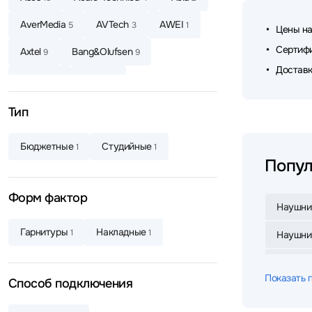
AverMedia
AVTech
AWEI
5
3
1
Цены на
Сертифи
Axtel
Bang&Olufsen
9
9
Доставк
Baseus
Belkin
4
6
Beyerdynamic
Bloody
8
15
Тип
Bowers & Wilkins
Canyon
3
4
Бюджетные
Студийные
1
1
CMF
Corsair
Cougar
1
1
1
Попул
Creative
Dareu
2
2
Форм фактор
Наушни
Dark Project
Defender
4
65
Гарнитуры
Накладные
1
1
Наушник
Defunc
Dell
DENON
4
4
8
Наушник
Dunu
Edifier
EnGenius
3
77
5
Показать 
Способ подключения
Наушник
EPOS
ExeGate
Fanvil
3
7
3