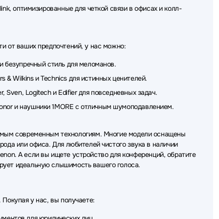
ки Fifine
Наушники Creative
Наушники Sivga
link, оптимизированные для четкой связи в офисах и колл-
ики Deppa
Наушники CMF
Наушники Dareu
и GEOZON
Наушники HIDIZS
Наушники Oppo
и от ваших предпочтений, у нас можно:
 Marvo
Наушники LD Systems
Наушники Gamdias
и безупречный стиль для меломанов.
 & Wilkins и Technics для истинных ценителей.
C
Наушники Cougar
Наушники HIPER
 Sven, Logitech и Edifier для повседневных задач.
ики Grandstream
Наушники Colorful
 Honor и наушники 1MORE с отличным шумоподавлением.
самым современным технологиям. Многие модели оснащены
рода или офиса. Для любителей чистого звука в наличии
 Denon. А если вы ищете устройство для конференций, обратите
ирует идеальную слышимость вашего голоса.
Покупая у нас, вы получаете:
кументов
для юридических лиц
.