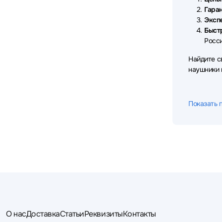
Sven
Takstar
TECNO
18
7
8
Гаран
Эксп
Thermaltake
Trust
Ttec
3
6
4
Быст
Росси
TWS
UGREEN
VT
3
13
12
Найдите с
X-Game
Xiaomi
Yealink
3
45
21
наушники
Показать 
О нас
Доставка
Статьи
Реквизиты
Контакты