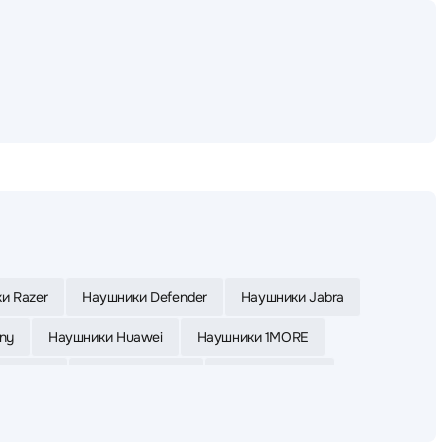
и Razer
Наушники Defender
Наушники Jabra
ny
Наушники Huawei
Наушники 1MORE
 Yealink
Наушники Apple
Наушники Asus
ки Bloody
Наушники UGREEN
Наушники VT