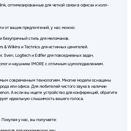
 Gembird
Наушники Gigabyte
Наушники Deppa
link, оптимизированные для четкой связи в офисах и колл-
ips
Наушники Ajazz
Наушники GMNG
ки Gamdias
Наушники Dali
Наушники AWEI
и от ваших предпочтений, у нас можно:
IPER
Наушники Fostex
Наушники Piquadro
и безупречный стиль для меломанов.
 & Wilkins и Technics для истинных ценителей.
аушники GoPower
Наушники Beats
 Sven, Logitech и Edifier для повседневных задач.
 Raskat
Наушники hoco.
Наушники Rombica
 Honor и наушники 1MORE с отличным шумоподавлением.
самым современным технологиям. Многие модели оснащены
рода или офиса. Для любителей чистого звука в наличии
 Denon. А если вы ищете устройство для конференций, обратите
ирует идеальную слышимость вашего голоса.
Покупая у нас, вы получаете:
кументов
для юридических лиц
.