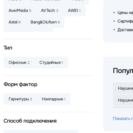
AverMedia
AVTech
AWEI
5
3
1
Цены на
Сертифи
Axtel
Bang&Olufsen
9
9
Доставк
Baseus
Belkin
4
6
Beyerdynamic
Bloody
8
15
Тип
Bowers & Wilkins
Canyon
3
4
Офисные
Студийные
2
1
CMF
Corsair
Cougar
1
1
1
Попул
Creative
Dareu
2
2
Форм фактор
Наушни
Dark Project
Defender
4
64
Гарнитуры
Накладные
2
1
Наушник
Defunc
Dell
DENON
4
4
8
Наушник
Dunu
Edifier
EnGenius
3
77
5
Показать 
Способ подключения
Наушник
EPOS
ExeGate
Fanvil
3
7
3