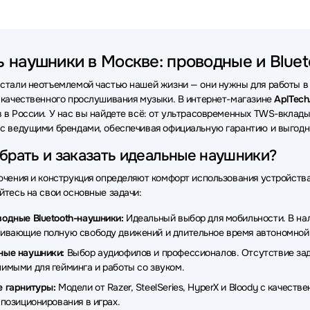
и Poly
Наушники OneOdio
Наушники Lenovo
Наушники 
ки QCY
Наушники Axtel
Наушники Rapoo
Наушники Bey
ь наушники в Москве: проводные и Bluet
ки Acer
Наушники Genius
Наушники DENON
Наушники 
стали неотъемлемой частью нашей жизни — они нужны для работы в о
и Audio-Technica
Наушники MARSHALL
Наушники TECNO
 качественного прослушивания музыки. В интернет-магазине
AplTech
 в России. У нас вы найдете всё: от ультрасовременных TWS-вкла
ки ExeGate
Наушники Takstar
Наушники Baseus
Наушни
с ведущими брендами, обеспечивая официальную гарантию и выгодны
ки EnGenius
Наушники Belkin
Наушники Defunc
Наушник
брать и заказать идеальные наушники?
ки AverMedia
Наушники OLMIO
Наушники Nothing
Науш
ючения и конструкция определяют комфорт использования устройств
йтесь на свои основные задачи:
ки Lyambda
Наушники AKG
Наушники JVC
Наушники C
одные Bluetooth-наушники:
Идеальный выбор для мобильности. В нали
ки Koss
Наушники Bowers & Wilkins
Наушники AVTech
Н
ивающие полную свободу движений и длительное время автономной
ные наушники:
Выбор аудиофилов и профессионалов. Отсутствие заде
ки MSI
Наушники Hama
Наушники EPOS
Наушники Red
имыми для гейминга и работы со звуком.
ки Digma
Наушники Aula
Наушники Fanvil
Наушники Nur
 гарнитуры:
Модели от Razer, SteelSeries, HyperX и Bloody с качес
 позиционирования в играх.