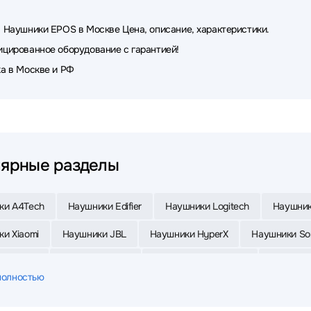
 Наушники EPOS в Москве Цена, описание, характеристики.
цированное оборудование с гарантией!
а в Москве и РФ
ярные разделы
ки A4Tech
Наушники Edifier
Наушники Logitech
Наушник
и Xiaomi
Наушники JBL
Наушники HyperX
Наушники So
и Oklick
Наушники Sven
Наушники MONSTER
Наушники
полностью
и Sennheiser
Наушники FiiO
Наушники Samsung
Наушни