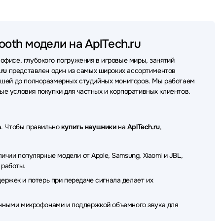
SteelSeries
Наушники Bang&Olufsen
erdynamic
Наушники Plantronics
Наушники REALME
ooth модели на AplTech.ru
SHURE
Наушники Honor
Наушники Havit
фисе, глубокого погружения в игровые миры, занятий
Наушники Redragon
Наушники Trust
.ru
представлен один из самых широких ассортиментов
дышей до полноразмерных студийных мониторов. Мы работаем
ки HP
Наушники MCHOSE
Наушники Simgot
е условия покупки для частных и корпоративных клиентов.
и Dell
Наушники MUSIC PUBLIC KINGDOM
ники Canyon
Наушники Dark Project
а. Чтобы правильно
купить наушники
на
AplTech.ru
,
ROWN micro
Наушники Ttec
Наушники X-Game
чии популярные модели от Apple, Samsung, Xiaomi и JBL,
аушники Ritmix
Наушники Microlab
Наушники Patriot
 работы.
ржек и потерь при передаче сигнала делает их
mi
Наушники Dunu
Наушники OnePlus
oum
Наушники Thermaltake
Наушники TWS
твенными микрофонами и поддержкой объемного звука для