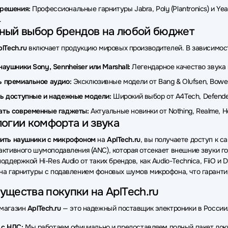
ки Sivga
Наушники Corsair
Наушники Creative
Наушники
-решения:
Профессиональные гарнитуры Jabra, Poly (Plantronics) и Yea
.
ки CMF
Наушники Sudio
Наушники Dareu
Наушники Phil
ный выбор брендов на любой бюджет
и Pioneer
Наушники Moondrop
Наушники Fifine
Наушни
lTech.ru
включает продукцию мировых производителей. В зависимост
ки HiFiMan
Наушники ITC
Наушники Cougar
Наушники H
наушники Sony, Sennheiser или Marshall:
Легендарное качество звука 
 премиальное аудио:
Эксклюзивные модели от Bang & Olufsen, Bowers
ки Accutone
Наушники Grandstream
Наушники Colorful
Н
ь доступные и надежные модели:
Широкий выбор от A4Tech, Defender,
ки GEOZON
Наушники HIDIZS
Наушники Oppo
Наушники
ать современные гаджеты:
Актуальные новинки от Nothing, Realme,
огии комфорта и звука
ки Marvo
Наушники LD Systems
ить наушники с микрофоном
на
AplTech.ru
, вы получаете доступ к 
активного шумоподавления (ANC), которая отсекает внешние звуки го
оддержкой Hi-Res Audio от таких брендов, как Audio-Technica, FiiO и
на гарнитуры с подавлением фоновых шумов микрофона, что гарант
щества покупки на AplTech.ru
-магазин
AplTech.ru
— это надежный поставщик электроники в России. 
 с НДС:
Мы работаем официально и предоставляем полный пакет до