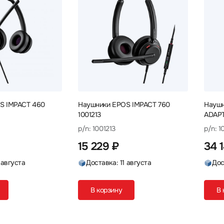
S IMPACT 460
Наушники EPOS IMPACT 760
Наушн
1001213
ADAPT
p/n: 1001213
p/n: 
15 229 ₽
34 1
 августа
Доставка: 11 августа
Дос
В корзину
В 