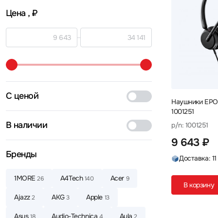
Цена
, ₽
С ценой
Наушники EPO
1001251
В наличии
p/n: 1001251
9 643 ₽
Бренды
Доставка: 11
1MORE
A4Tech
Acer
26
140
9
В корзину
Ajazz
AKG
Apple
2
3
13
Asus
Audio-Technica
Aula
18
4
2