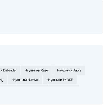
и Defender
Наушники Razer
Наушники Jabra
ny
Наушники Huawei
Наушники 1MORE
 Yealink
Наушники Apple
Наушники Asus
ки Bloody
Наушники UGREEN
Наушники Poly