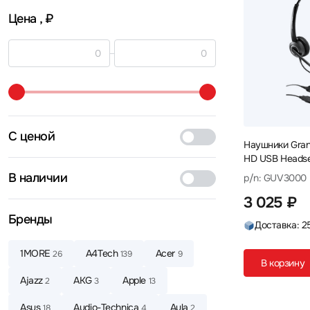
Цена
, ₽
С ценой
Наушники Gra
HD USB Headset
Canceling Mic
В наличии
p/n: GUV3000
3 025 ₽
Бренды
Доставка: 2
1MORE
A4Tech
Acer
26
139
9
В корзину
Ajazz
AKG
Apple
2
3
13
Asus
Audio-Technica
Aula
18
4
2