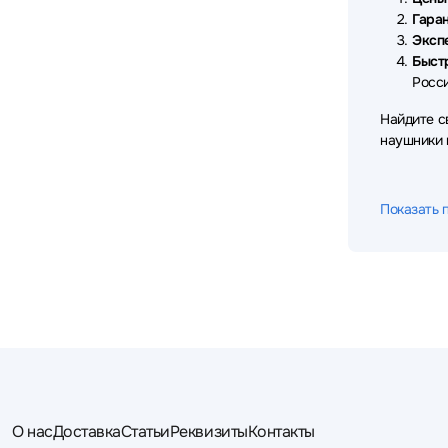
Sven
Takstar
TECNO
18
7
8
Гаран
Эксп
Thermaltake
Trust
Ttec
3
6
4
Быст
Росси
TWS
UGREEN
VT
3
13
12
Найдите с
X-Game
Xiaomi
Yealink
3
44
21
наушники
Показать 
О нас
Доставка
Статьи
Реквизиты
Контакты