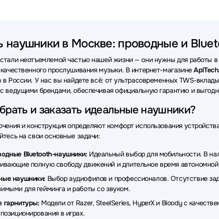
ки VT
Наушники OneOdio
Наушники Bang&Olufsen
Науш
и Axtel
Наушники Rapoo
Наушники Beyerdynamic
Наушн
ь наушники в Москве: проводные и Bluet
ки Honor
Наушники Havit
Наушники Audio-Technica
Науш
стали неотъемлемой частью нашей жизни — они нужны для работы в о
ки MARSHALL
Наушники TECNO
Наушники Redragon
На
 качественного прослушивания музыки. В интернет-магазине
AplTech
 в России. У нас вы найдете всё: от ультрасовременных TWS-вкла
ки MCHOSE
Наушники ExeGate
Наушники Takstar
Наушн
с ведущими брендами, обеспечивая официальную гарантию и выгодны
и Dell
Наушники Simgot
Наушники Canyon
Наушники M
брать и заказать идеальные наушники?
ки OLMIO
Наушники Nothing
Наушники CROWN micro
Н
ючения и конструкция определяют комфорт использования устройств
йтесь на свои основные задачи:
и Bowers & Wilkins
Наушники Dark Project
Наушники Lyamb
одные Bluetooth-наушники:
Идеальный выбор для мобильности. В нали
ки MSI
Наушники Hama
Наушники EPOS
Наушники Red
ивающие полную свободу движений и длительное время автономной
ные наушники:
Выбор аудиофилов и профессионалов. Отсутствие заде
ки Digma
Наушники Aula
Наушники Fanvil
Наушники Nur
имыми для гейминга и работы со звуком.
ки AVTech
Наушники Ritmix
Наушники Microlab
Наушники
 гарнитуры:
Модели от Razer, SteelSeries, HyperX и Bloody с качес
 позиционирования в играх.