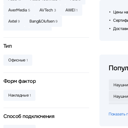
AverMedia
AVTech
AWEI
5
3
1
Цены на
Сертифи
Axtel
Bang&Olufsen
9
9
Доставк
Baseus
Belkin
4
6
Beyerdynamic
Bloody
8
15
Тип
Bowers & Wilkins
Canyon
3
4
Офисные
1
CMF
Corsair
Cougar
1
1
1
Попул
Creative
Dareu
2
2
Форм фактор
Наушни
Dark Project
Defender
4
65
Накладные
1
Наушник
Defunc
Dell
DENON
4
4
8
Наушник
Dunu
Edifier
EnGenius
3
77
5
Показать 
Способ подключения
Наушник
EPOS
ExeGate
Fanvil
3
7
3