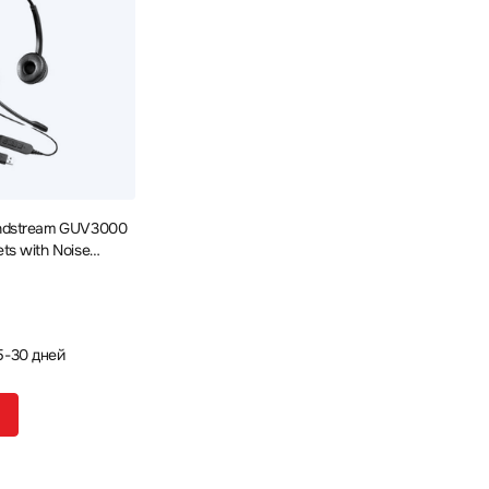
ndstream GUV3000
s with Noise
5-30 дней