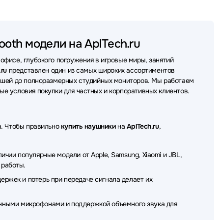
ники Lenovo
Наушники SteelSeries
Наушники QCY
ики Plantronics
Наушники REALME
Наушники Acer
ooth модели на AplTech.ru
ники Genius
Наушники SHURE
Наушники DENON
фисе, глубокого погружения в игровые миры, занятий
ушники Trust
Наушники Baseus
Наушники HP
.ru
представлен один из самых широких ассортиментов
дышей до полноразмерных студийных мониторов. Мы работаем
ики EnGenius
Наушники Belkin
Наушники Defunc
е условия покупки для частных и корпоративных клиентов.
USIC PUBLIC KINGDOM
Наушники AverMedia
аушники Ttec
Наушники X-Game
Наушники Koss
а. Чтобы правильно
купить наушники
на
AplTech.ru
,
da
Наушники AKG
Наушники JVC
чии популярные модели от Apple, Samsung, Xiaomi и JBL,
mi
Наушники Dunu
Наушники OnePlus
 работы.
ржек и потерь при передаче сигнала делает их
oum
Наушники Thermaltake
Наушники TWS
 Patriot
Наушники Ajazz
Наушники GMNG
твенными микрофонами и поддержкой объемного звука для