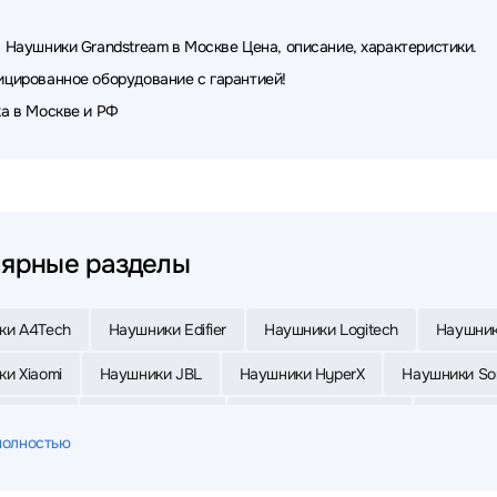
 Наушники Grandstream в Москве Цена, описание, характеристики.
цированное оборудование с гарантией!
а в Москве и РФ
ярные разделы
ки A4Tech
Наушники Edifier
Наушники Logitech
Наушник
и Xiaomi
Наушники JBL
Наушники HyperX
Наушники So
и Oklick
Наушники Sven
Наушники MONSTER
Наушники
полностью
и Sennheiser
Наушники FiiO
Наушники Samsung
Наушни