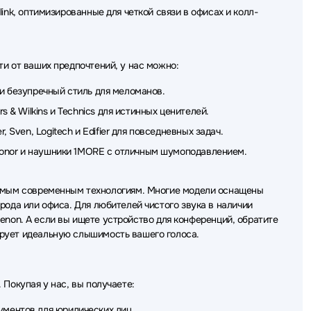
и Sivga
Наушники Corsair
Наушники Creative
link, оптимизированные для четкой связи в офисах и колл-
ики CMF
Наушники Sudio
Наушники Dareu
 HIDIZS
Наушники Oppo
Наушники Raskat
и от ваших предпочтений, у нас можно:
ки Rombica
Наушники Gamdias
Наушники Dali
и безупречный стиль для меломанов.
 & Wilkins и Technics для истинных ценителей.
ugar
Наушники HIPER
Наушники Fostex
 Sven, Logitech и Edifier для повседневных задач.
Наушники Colorful
Наушники GoPower
 Honor и наушники 1MORE с отличным шумоподавлением.
самым современным технологиям. Многие модели оснащены
рода или офиса. Для любителей чистого звука в наличии
 Denon. А если вы ищете устройство для конференций, обратите
ирует идеальную слышимость вашего голоса.
Покупая у нас, вы получаете:
кументов
для юридических лиц
.