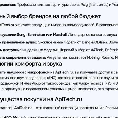
и Pioneer
Наушники Moondrop
Наушники Fifine
Наушник
-решения:
Профессиональные гарнитуры Jabra, Poly (Plantronics) и Yea
.
ки Gembird
Наушники Gigabyte
Наушники Deppa
Наушн
ный выбор брендов на любой бюджет
и Philips
Наушники Beats
Наушники GEOZON
Наушники
lTech.ru
включает продукцию мировых производителей. В зависимост
ки hoco.
Наушники Marvo
Наушники LD Systems
Наушни
наушники Sony, Sennheiser или Marshall:
Легендарное качество звука 
 премиальное аудио:
Эксклюзивные модели от Bang & Olufsen, Bowers
ки AWEI
Наушники ITC
Наушники HiFiMan
Наушники Co
ь доступные и надежные модели:
Широкий выбор от A4Tech, Defender,
ки Accutone
Наушники Grandstream
Наушники Piquadro
ать современные гаджеты:
Актуальные новинки от Nothing, Realme,
огии комфорта и звука
ить наушники с микрофоном
на
AplTech.ru
, вы получаете доступ к 
активного шумоподавления (ANC), которая отсекает внешние звуки го
оддержкой Hi-Res Audio от таких брендов, как Audio-Technica, FiiO и
на гарнитуры с подавлением фоновых шумов микрофона, что гарант
щества покупки на AplTech.ru
-магазин
AplTech.ru
— это надежный поставщик электроники в России. 
 с НДС:
Мы работаем официально и предоставляем полный пакет до