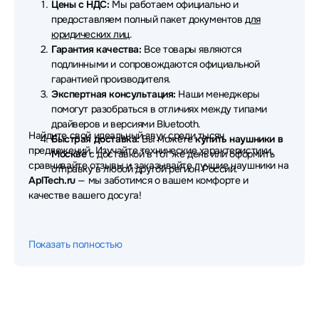
Цены с НДС:
Мы работаем официально и
предоставляем полный пакет документов
для
Наушники EPOS
Наушники Redmi
юридических лиц
.
Гарантия качества:
Все товары являются
Наушники Dunu
Наушники OnePlus
подлинными и сопровождаются официальной
гарантией производителя.
Наушники Digma
Наушники Aula
Экспертная консультация:
Наши менеджеры
помогут разобраться в отличиях между типами
Наушники Fanvil
Наушники Nuroum
драйверов и версиями Bluetooth.
Найдите свой идеальный звук среди тысяч
Быстрая доставка:
Вы можете
купить наушники в
Наушники Thermaltake
Наушники TWS
предложений. Изучайте технические характеристики,
Москве
с доставкой в тот же день или оформить
сравнивайте отзывы и заказывайте лучшие наушники на
Наушники AVTech
Наушники Ritmix
отправку в любой другой регион России.
AplTech.ru
— мы заботимся о вашем комфорте и
качестве вашего досуга!
Наушники Microlab
Наушники Patriot
Наушники Ajazz
Наушники GMNG
Показать полностью
Наушники Pioneer
Наушники Moondrop
Наушники Fifine
Наушники Sivga
Наушники Corsair
Наушники Creative