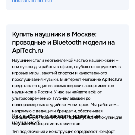
Показать полностью
Наушники Xiaomi
Наушники JBL
Наушники HyperX
Наушники Sony
Наушники Huawei
Наушники 1MORE
Купить наушники в Москве:
проводные и Bluetooth модели на
Наушники Oklick
Наушники Sven
AplTech.ru
Наушники MONSTER
Наушники Yealink
Наушники стали неотъемлемой частью нашей жизни —
Наушники Apple
Наушники Asus
они нужны для работы в офисе, глубокого погружения в
игровые миры, занятий спортом и качественного
Наушники Sennheiser
Наушники FiiO
прослушивания музыки. В интернет-магазине
AplTech.ru
представлен один из самых широких ассортиментов
Наушники Samsung
Наушники Bloody
наушников в России. У нас вы найдете всё: от
ультрасовременных TWS-вкладышей до
Наушники UGREEN
Наушники Poly
полноразмерных студийных мониторов. Мы работаем
напрямую с ведущими брендами, обеспечивая
Наушники VT
Наушники OneOdio
Как выбрать и заказать идеальные
официальную гарантию и выгодные условия покупки для
наушники?
частных и корпоративных клиентов.
Наушники Bang&Olufsen
Наушники Lenovo
Тип подключения и конструкция определяют комфорт