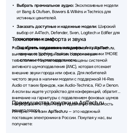
Наушники Takstar
Наушники EnGenius
Выбрать премиальное аудио:
Эксклюзивные модели
от Bang & Olufsen, Bowers & Wilkins и Technics для
Наушники Belkin
Наушники Defunc
истинных ценителей.
Наушники Dell
Наушники Simgot
Заказать доступные и надежные модели:
Широкий
выбор от A4Tech, Defender, Sven, Logitech и Edifier для
Наушники Canyon
Технологии комфорта и звука
повседневных задач.
Подобрать современные гаджеты:
Актуальные
Решив
купить наушники с микрофоном
на
AplTech.ru
,
Наушники MUSIC PUBLIC KINGDOM
новинки от Nothing, Realme, Honor и наушники 1MORE
вы получаете доступ к самым современным
с отличным шумоподавлением.
технологиям. Многие модели оснащены системой
Наушники AverMedia
Наушники OLMIO
активного шумоподавления (ANC), которая отсекает
Наушники Nothing
Наушники CROWN micro
внешние звуки города или офиса. Для любителей
чистого звука в наличии модели с поддержкой Hi-Res
Наушники Ttec
Наушники X-Game
Audio от таких брендов, как Audio-Technica, FiiO и Denon.
А если вы ищете устройство для конференций, обратите
Наушники Koss
Наушники Bowers & Wilkins
внимание на гарнитуры с подавлением фоновых шумов
Преимущества покупки на AplTech.ru
микрофона, что гарантирует идеальную слышимость
Наушники Dark Project
Наушники Lyambda
вашего голоса.
Интернет-магазин
AplTech.ru
— это надежный
поставщик электроники в России. Покупая у нас, вы
Наушники AKG
Наушники JVC
получаете:
Наушники MSI
Наушники Hama