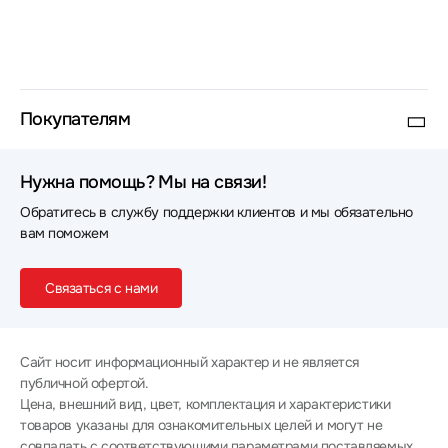
Наушники Gembird
Наушники Gigabyte
Наушники Deppa
Наушники CMF
Наушники Sudio
Наушники Dareu
Покупателям
Наушники Philips
Наушники Beats
Нужна помощь? Мы на связи!
Наушники GEOZON
Наушники HIDIZS
Обратитесь в службу поддержки клиентов и мы обязательно
Наушники Oppo
Наушники Raskat
вам поможем
Наушники hoco.
Наушники Marvo
Связаться с нами
Наушники LD Systems
Наушники Rombica
Наушники Gamdias
Наушники AWEI
Сайт носит информационный характер и не является
публичной офертой.
Наушники Dali
Наушники ITC
Цена, внешний вид, цвет, комплектация и характеристики
товаров указаны для ознакомительных целей и могут не
Наушники HiFiMan
Наушники Cougar
совпадать с соответствующими параметрами поставляемых