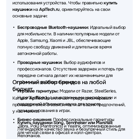
использования устройства. Чтобы правильно
купить
Наушники SteelSeries
Наушники QCY
наушники
на
AplTech.ru
, ориентируйтесь на свои
основные задачи:
Наушники Axtel
Наушники Rapoo
Беспроводные Bluetooth-наушники:
Идеальный выбор
Наушники Beyerdynamic
Наушники Acer
для мобильности. В наличии популярные модели от
Apple, Samsung, Xiaomi и JBL, обеспечивающие
Наушники Plantronics
Наушники REALME
полную свободу движений и длительное время
автономной работы.
Наушники Honor
Наушники Havit
Проводные наушники:
Выбор аудиофилов и
Наушники Audio-Technica
Наушники Genius
профессионалов. Отсутствие задержек и потерь при
передаче сигнала делает их незаменимыми для
Наушники SHURE
Наушники DENON
Огромный выбор брендов на любой
гейминга и работы со звуком.
бюджет
Наушники MARSHALL
Наушники TECNO
Игровые гарнитуры:
Модели от Razer, SteelSeries,
HyperX и Bloody с качественными микрофонами и
Каталог
AplTech.ru
включает продукцию мировых
Наушники Redragon
Наушники Trust
поддержкой объемного звука для точного
производителей. В зависимости от ваших предпочтений,
позиционирования в играх.
у нас можно:
Наушники Baseus
Наушники HP
Бизнес-решения:
Профессиональные гарнитуры
Купить наушники Sony, Sennheiser или Marshall:
Jabra, Poly (Plantronics) и Yealink, оптимизированные
Наушники MCHOSE
Наушники ExeGate
Легендарное качество звука и безупречный стиль для
для четкой связи в офисах и колл-центрах.
меломанов.