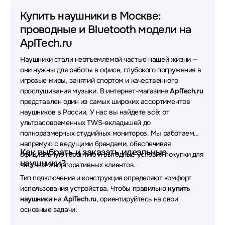
Наушники Huawei
Наушники 1MORE
Купить наушники в Москве:
проводные и Bluetooth модели на
Наушники Oklick
Наушники MONSTER
AplTech.ru
Наушники Sven
Наушники Yealink
Наушники стали неотъемлемой частью нашей жизни —
Наушники Apple
Наушники Asus
они нужны для работы в офисе, глубокого погружения в
игровые миры, занятий спортом и качественного
Наушники Sennheiser
Наушники FiiO
прослушивания музыки. В интернет-магазине
AplTech.ru
представлен один из самых широких ассортиментов
Наушники Samsung
Наушники Bloody
наушников в России. У нас вы найдете всё: от
ультрасовременных TWS-вкладышей до
Наушники UGREEN
Наушники Poly
полноразмерных студийных мониторов. Мы работаем
напрямую с ведущими брендами, обеспечивая
Наушники VT
Наушники OneOdio
Как выбрать и заказать идеальные
официальную гарантию и выгодные условия покупки для
наушники?
частных и корпоративных клиентов.
Наушники SteelSeries
Наушники Bang&Olufsen
Тип подключения и конструкция определяют комфорт
использования устройства. Чтобы правильно
купить
Наушники Lenovo
Наушники QCY
наушники
на
AplTech.ru
, ориентируйтесь на свои
основные задачи:
Наушники Axtel
Наушники Rapoo