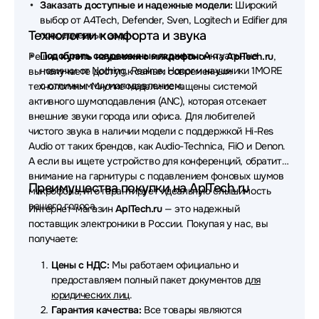
Наушники Defunc
Наушники Dell
Заказать доступные и надежные модели:
Широкий
выбор от A4Tech, Defender, Sven, Logitech и Edifier для
Наушники OLMIO
Наушники Nothing
Технологии комфорта и звука
повседневных задач.
Подобрать современные гаджеты:
Актуальные
Решив
купить наушники с микрофоном
на
AplTech.ru
,
Наушники Canyon
новинки от Nothing, Realme, Honor и наушники 1MORE
вы получаете доступ к самым современным
с отличным шумоподавлением.
технологиям. Многие модели оснащены системой
Наушники MUSIC PUBLIC KINGDOM
активного шумоподавления (ANC), которая отсекает
Наушники AverMedia
Наушники JVC
внешние звуки города или офиса. Для любителей
чистого звука в наличии модели с поддержкой Hi-Res
Наушники CROWN micro
Наушники Ttec
Audio от таких брендов, как Audio-Technica, FiiO и Denon.
А если вы ищете устройство для конференций, обратите
Наушники X-Game
Наушники Koss
внимание на гарнитуры с подавлением фоновых шумов
Преимущества покупки на AplTech.ru
микрофона, что гарантирует идеальную слышимость
Наушники Bowers & Wilkins
вашего голоса.
Интернет-магазин
AplTech.ru
— это надежный
поставщик электроники в России. Покупая у нас, вы
Наушники Dark Project
Наушники Lyambda
получаете:
Наушники AKG
Наушники Patriot
Цены с НДС:
Мы работаем официально и
предоставляем полный пакет документов
для
Наушники MSI
Наушники Hama
юридических лиц
.
Гарантия качества:
Все товары являются
Наушники EPOS
Наушники Redmi