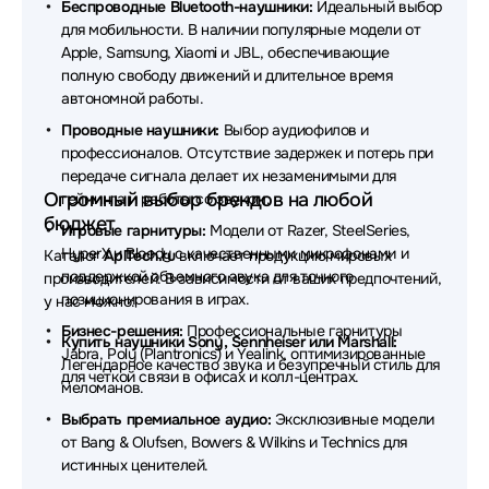
Беспроводные Bluetooth-наушники:
Идеальный выбор
Наушники Beyerdynamic
Наушники Acer
для мобильности. В наличии популярные модели от
Apple, Samsung, Xiaomi и JBL, обеспечивающие
Наушники Plantronics
Наушники REALME
полную свободу движений и длительное время
автономной работы.
Наушники Honor
Наушники Havit
Проводные наушники:
Выбор аудиофилов и
Наушники Audio-Technica
Наушники Genius
профессионалов. Отсутствие задержек и потерь при
передаче сигнала делает их незаменимыми для
Наушники SHURE
Наушники DENON
Огромный выбор брендов на любой
гейминга и работы со звуком.
бюджет
Наушники MARSHALL
Наушники TECNO
Игровые гарнитуры:
Модели от Razer, SteelSeries,
HyperX и Bloody с качественными микрофонами и
Каталог
AplTech.ru
включает продукцию мировых
Наушники Redragon
Наушники Trust
поддержкой объемного звука для точного
производителей. В зависимости от ваших предпочтений,
позиционирования в играх.
у нас можно:
Наушники Takstar
Наушники Baseus
Бизнес-решения:
Профессиональные гарнитуры
Купить наушники Sony, Sennheiser или Marshall:
Jabra, Poly (Plantronics) и Yealink, оптимизированные
Наушники HP
Наушники MCHOSE
Легендарное качество звука и безупречный стиль для
для четкой связи в офисах и колл-центрах.
меломанов.
Наушники ExeGate
Наушники Simgot
Выбрать премиальное аудио:
Эксклюзивные модели
от Bang & Olufsen, Bowers & Wilkins и Technics для
Наушники EnGenius
Наушники Belkin
истинных ценителей.