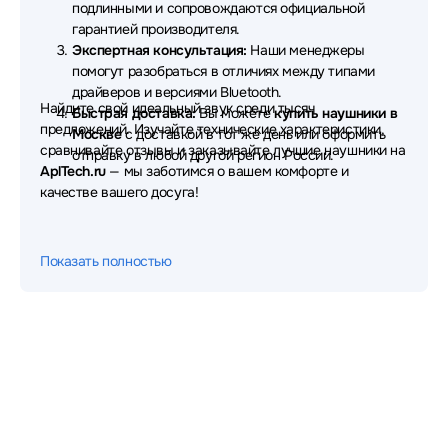
подлинными и сопровождаются официальной
гарантией производителя.
Наушники Dunu
Наушники OnePlus
Экспертная консультация:
Наши менеджеры
помогут разобраться в отличиях между типами
Наушники Digma
Наушники Aula
драйверов и версиями Bluetooth.
Найдите свой идеальный звук среди тысяч
Быстрая доставка:
Вы можете
купить наушники в
Наушники Fanvil
Наушники Nuroum
предложений. Изучайте технические характеристики,
Москве
с доставкой в тот же день или оформить
сравнивайте отзывы и заказывайте лучшие наушники на
Наушники Thermaltake
Наушники TWS
отправку в любой другой регион России.
AplTech.ru
— мы заботимся о вашем комфорте и
качестве вашего досуга!
Наушники AVTech
Наушники Ritmix
Наушники Microlab
Наушники Sudio
Показать полностью
Наушники Dareu
Наушники Philips
Наушники Ajazz
Наушники GMNG
Наушники Pioneer
Наушники Moondrop
Наушники Fifine
Наушники Corsair
Наушники Creative
Наушники Sivga