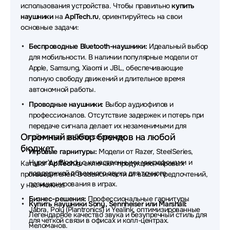
использования устройства. Чтобы правильно
купить
Наушники Bang&Olufsen
Наушники QCY
наушники
на
AplTech.ru
, ориентируйтесь на свои
основные задачи:
Наушники Axtel
Наушники Rapoo
Беспроводные Bluetooth-наушники:
Идеальный выбор
Наушники Beyerdynamic
Наушники REALME
для мобильности. В наличии популярные модели от
Apple, Samsung, Xiaomi и JBL, обеспечивающие
Наушники Acer
Наушники Plantronics
полную свободу движений и длительное время
автономной работы.
Наушники Genius
Наушники SHURE
Проводные наушники:
Выбор аудиофилов и
Наушники DENON
Наушники Honor
профессионалов. Отсутствие задержек и потерь при
передаче сигнала делает их незаменимыми для
Наушники Havit
Наушники Audio-Technica
Огромный выбор брендов на любой
гейминга и работы со звуком.
бюджет
Наушники MARSHALL
Наушники TECNO
Игровые гарнитуры:
Модели от Razer, SteelSeries,
HyperX и Bloody с качественными микрофонами и
Каталог
AplTech.ru
включает продукцию мировых
Наушники Redragon
Наушники Trust
поддержкой объемного звука для точного
производителей. В зависимости от ваших предпочтений,
позиционирования в играх.
у нас можно:
Наушники ExeGate
Наушники Takstar
Бизнес-решения:
Профессиональные гарнитуры
Купить наушники Sony, Sennheiser или Marshall:
Jabra, Poly (Plantronics) и Yealink, оптимизированные
Наушники HP
Наушники Baseus
Легендарное качество звука и безупречный стиль для
для четкой связи в офисах и колл-центрах.
меломанов.