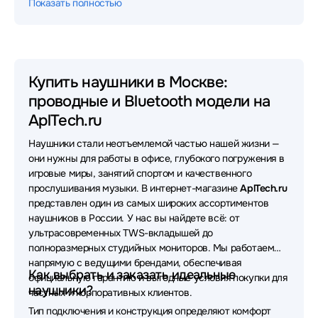
Показать полностью
Наушники Xiaomi
Наушники JBL
Наушники HyperX
Наушники Sony
Наушники Huawei
Наушники 1MORE
Купить наушники в Москве:
проводные и Bluetooth модели на
Наушники Oklick
Наушники MONSTER
AplTech.ru
Наушники Sven
Наушники Yealink
Наушники стали неотъемлемой частью нашей жизни —
Наушники Apple
Наушники Asus
они нужны для работы в офисе, глубокого погружения в
игровые миры, занятий спортом и качественного
Наушники Sennheiser
Наушники FiiO
прослушивания музыки. В интернет-магазине
AplTech.ru
представлен один из самых широких ассортиментов
Наушники Samsung
Наушники Bloody
наушников в России. У нас вы найдете всё: от
ультрасовременных TWS-вкладышей до
Наушники UGREEN
Наушники Poly
полноразмерных студийных мониторов. Мы работаем
напрямую с ведущими брендами, обеспечивая
Наушники VT
Наушники OneOdio
Как выбрать и заказать идеальные
официальную гарантию и выгодные условия покупки для
наушники?
частных и корпоративных клиентов.
Наушники Lenovo
Наушники SteelSeries
Тип подключения и конструкция определяют комфорт