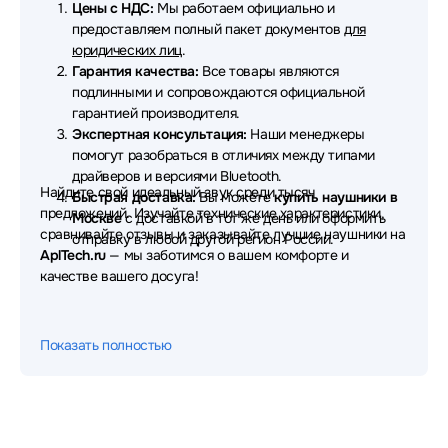
Цены с НДС:
Мы работаем официально и
предоставляем полный пакет документов
для
Наушники MSI
Наушники Hama
юридических лиц
.
Гарантия качества:
Все товары являются
Наушники EPOS
Наушники Dunu
подлинными и сопровождаются официальной
гарантией производителя.
Наушники OnePlus
Наушники Digma
Экспертная консультация:
Наши менеджеры
помогут разобраться в отличиях между типами
Наушники Redmi
Наушники Aula
драйверов и версиями Bluetooth.
Найдите свой идеальный звук среди тысяч
Быстрая доставка:
Вы можете
купить наушники в
Наушники Fanvil
Наушники Nuroum
предложений. Изучайте технические характеристики,
Москве
с доставкой в тот же день или оформить
сравнивайте отзывы и заказывайте лучшие наушники на
Наушники Thermaltake
Наушники TWS
отправку в любой другой регион России.
AplTech.ru
— мы заботимся о вашем комфорте и
качестве вашего досуга!
Наушники AVTech
Наушники Gembird
Наушники Deppa
Наушники Gigabyte
Показать полностью
Наушники CMF
Наушники Sudio
Наушники Dareu
Наушники Philips
Наушники Ajazz
Наушники GMNG