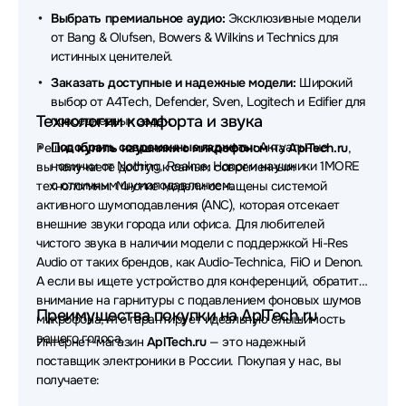
Наушники MCHOSE
Наушники Simgot
Выбрать премиальное аудио:
Эксклюзивные модели
от Bang & Olufsen, Bowers & Wilkins и Technics для
Наушники EnGenius
Наушники Belkin
истинных ценителей.
Наушники Defunc
Наушники Dell
Заказать доступные и надежные модели:
Широкий
выбор от A4Tech, Defender, Sven, Logitech и Edifier для
Наушники MUSIC PUBLIC KINGDOM
Технологии комфорта и звука
повседневных задач.
Подобрать современные гаджеты:
Актуальные
Решив
купить наушники с микрофоном
на
AplTech.ru
,
Наушники AverMedia
Наушники OLMIO
новинки от Nothing, Realme, Honor и наушники 1MORE
вы получаете доступ к самым современным
с отличным шумоподавлением.
технологиям. Многие модели оснащены системой
Наушники Nothing
Наушники Canyon
активного шумоподавления (ANC), которая отсекает
Наушники Dark Project
Наушники Lyambda
внешние звуки города или офиса. Для любителей
чистого звука в наличии модели с поддержкой Hi-Res
Наушники AKG
Наушники JVC
Audio от таких брендов, как Audio-Technica, FiiO и Denon.
А если вы ищете устройство для конференций, обратите
Наушники CROWN micro
Наушники Ttec
внимание на гарнитуры с подавлением фоновых шумов
Преимущества покупки на AplTech.ru
микрофона, что гарантирует идеальную слышимость
Наушники X-Game
Наушники Koss
вашего голоса.
Интернет-магазин
AplTech.ru
— это надежный
поставщик электроники в России. Покупая у нас, вы
Наушники Bowers & Wilkins
Наушники Ritmix
получаете:
Наушники Microlab
Наушники Patriot