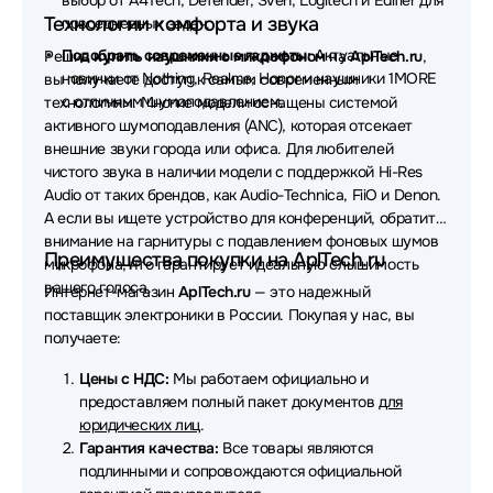
выбор от A4Tech, Defender, Sven, Logitech и Edifier для
Наушники Canyon
Технологии комфорта и звука
повседневных задач.
Подобрать современные гаджеты:
Актуальные
Решив
купить наушники с микрофоном
на
AplTech.ru
,
Наушники MUSIC PUBLIC KINGDOM
новинки от Nothing, Realme, Honor и наушники 1MORE
вы получаете доступ к самым современным
с отличным шумоподавлением.
технологиям. Многие модели оснащены системой
Наушники AverMedia
Наушники OLMIO
активного шумоподавления (ANC), которая отсекает
Наушники Nothing
Наушники X-Game
внешние звуки города или офиса. Для любителей
чистого звука в наличии модели с поддержкой Hi-Res
Наушники Koss
Наушники Bowers & Wilkins
Audio от таких брендов, как Audio-Technica, FiiO и Denon.
А если вы ищете устройство для конференций, обратите
Наушники Dark Project
Наушники Lyambda
внимание на гарнитуры с подавлением фоновых шумов
Преимущества покупки на AplTech.ru
микрофона, что гарантирует идеальную слышимость
Наушники AKG
Наушники JVC
вашего голоса.
Интернет-магазин
AplTech.ru
— это надежный
поставщик электроники в России. Покупая у нас, вы
Наушники CROWN micro
Наушники Ttec
получаете:
Наушники EPOS
Наушники Redmi
Цены с НДС:
Мы работаем официально и
предоставляем полный пакет документов
для
Наушники Dunu
Наушники OnePlus
юридических лиц
.
Гарантия качества:
Все товары являются
Наушники Digma
Наушники Aula
подлинными и сопровождаются официальной