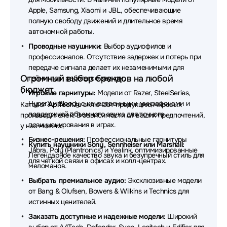
Apple, Samsung, Xiaomi и JBL, обеспечивающие
Наушники REALME
Наушники Acer
полную свободу движений и длительное время
автономной работы.
Наушники Havit
Наушники Audio-Technica
Проводные наушники:
Выбор аудиофилов и
Наушники Genius
Наушники SHURE
профессионалов. Отсутствие задержек и потерь при
передаче сигнала делает их незаменимыми для
Наушники DENON
Наушники Honor
Огромный выбор брендов на любой
гейминга и работы со звуком.
бюджет
Наушники Redragon
Наушники Trust
Игровые гарнитуры:
Модели от Razer, SteelSeries,
HyperX и Bloody с качественными микрофонами и
Каталог
AplTech.ru
включает продукцию мировых
Наушники MARSHALL
Наушники TECNO
поддержкой объемного звука для точного
производителей. В зависимости от ваших предпочтений,
позиционирования в играх.
у нас можно:
Наушники MCHOSE
Наушники ExeGate
Бизнес-решения:
Профессиональные гарнитуры
Купить наушники Sony, Sennheiser или Marshall:
Jabra, Poly (Plantronics) и Yealink, оптимизированные
Наушники Takstar
Наушники Baseus
Легендарное качество звука и безупречный стиль для
для четкой связи в офисах и колл-центрах.
меломанов.
Наушники HP
Наушники EnGenius
Выбрать премиальное аудио:
Эксклюзивные модели
от Bang & Olufsen, Bowers & Wilkins и Technics для
Наушники Belkin
Наушники Defunc
истинных ценителей.
Наушники Dell
Наушники Simgot
Заказать доступные и надежные модели:
Широкий