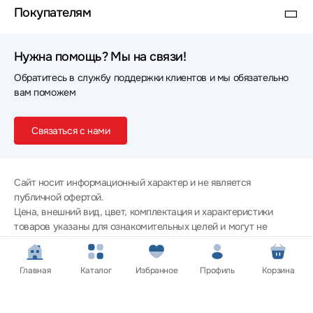
Покупателям
Наушники Philips
Наушники HIDIZS
Наушники Oppo
Наушники Raskat
Нужна помощь? Мы на связи!
Обратитесь в службу поддержки клиентов и мы обязательно
Наушники hoco.
Наушники Marvo
вам поможем
Наушники LD Systems
Наушники Rombica
Связаться с нами
Наушники Gamdias
Наушники AWEI
Наушники Dali
Наушники ITC
Сайт носит информационный характер и не является
Наушники HiFiMan
Наушники Cougar
публичной офертой.
Цена, внешний вид, цвет, комплектация и характеристики
Наушники HIPER
Наушники Fostex
товаров указаны для ознакомительных целей и могут не
совпадать с соответствующими параметрами поставляемых
Наушники Accutone
Наушники Grandstream
товаров - уточняйте информацию у менеджера при
оформлении заказа.
Главная
Каталог
Избранное
Профиль
Корзина
Наушники Piquadro
Наушники Colorful
Политика конфиденциальности
© 2012 — 2026 ООО «Эпл Тэк»
Наушники GoPower
Наушники Beats