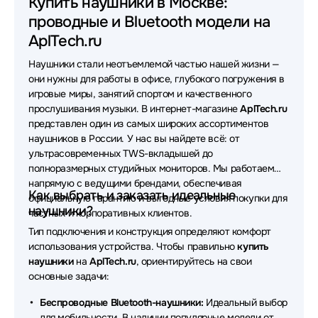
Купить наушники в Москве:
проводные и Bluetooth модели на
Наушники Oklick
Наушники Sven
AplTech.ru
Наушники MONSTER
Наушники Yealink
Наушники стали неотъемлемой частью нашей жизни —
Наушники Apple
Наушники Asus
они нужны для работы в офисе, глубокого погружения в
игровые миры, занятий спортом и качественного
Наушники FiiO
Наушники Sennheiser
прослушивания музыки. В интернет-магазине
AplTech.ru
представлен один из самых широких ассортиментов
Наушники Samsung
Наушники Bloody
наушников в России. У нас вы найдете всё: от
ультрасовременных TWS-вкладышей до
Наушники UGREEN
Наушники Poly
полноразмерных студийных мониторов. Мы работаем
напрямую с ведущими брендами, обеспечивая
Наушники VT
Наушники OneOdio
Как выбрать и заказать идеальные
официальную гарантию и выгодные условия покупки для
наушники?
частных и корпоративных клиентов.
Наушники Bang&Olufsen
Наушники Lenovo
Тип подключения и конструкция определяют комфорт
использования устройства. Чтобы правильно
купить
Наушники SteelSeries
Наушники Axtel
наушники
на
AplTech.ru
, ориентируйтесь на свои
основные задачи:
Наушники Rapoo
Наушники Beyerdynamic
Беспроводные Bluetooth-наушники:
Идеальный выбор
Наушники QCY
Наушники Plantronics
для мобильности. В наличии популярные модели от