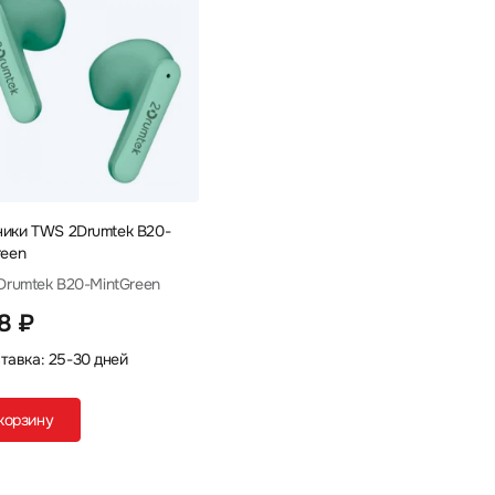
ики TWS 2Drumtek B20-
reen
2Drumtek B20-MintGreen
68 ₽
тавка: 25-30 дней
корзину