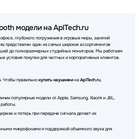
SteelSeries
Наушники Bang&Olufsen
erdynamic
Наушники Plantronics
Наушники REALME
ooth модели на AplTech.ru
DENON
Наушники Honor
Наушники Havit
фисе, глубокого погружения в игровые миры, занятий
Наушники Redragon
Наушники Trust
.ru
представлен один из самых широких ассортиментов
дышей до полноразмерных студийных мониторов. Мы работаем
ки HP
Наушники MCHOSE
Наушники Dell
е условия покупки для частных и корпоративных клиентов.
и Defunc
Наушники Canyon
 OLMIO
Наушники Nothing
а. Чтобы правильно
купить наушники
на
AplTech.ru
,
da
Наушники AKG
Наушники JVC
чии популярные модели от Apple, Samsung, Xiaomi и JBL,
шники Koss
Наушники Thermaltake
Наушники TWS
 работы.
ржек и потерь при передаче сигнала делает их
 Patriot
Наушники MSI
Наушники Hama
 Redmi
Наушники Dunu
Наушники Fanvil
твенными микрофонами и поддержкой объемного звука для