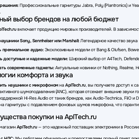
и Aula
Наушники Nuroum
Наушники Fifine
Наушники Cor
-решения:
Профессиональные гарнитуры Jabra, Poly (Plantronics) и Yea
.
ки Gembird
Наушники Deppa
Наушники Gigabyte
Наушн
ный выбор брендов на любой бюджет
и Philips
Наушники Ajazz
Наушники GMNG
Наушники Pi
lTech.ru
включает продукцию мировых производителей. В зависимост
и Dali
Наушники AWEI
Наушники ITC
Наушники HiFiMa
наушники Sony, Sennheiser или Marshall:
Легендарное качество звука 
 премиальное аудио:
Эксклюзивные модели от Bang & Olufsen, Bowers
ки HIPER
Наушники Accutone
Наушники Grandstream
На
ь доступные и надежные модели:
Широкий выбор от A4Tech, Defender,
ки GoPower
Наушники GEOZON
Наушники Beats
Наушн
ать современные гаджеты:
Актуальные новинки от Nothing, Realme,
огии комфорта и звука
ки hoco.
Наушники LD Systems
Наушники Rombica
Науш
ить наушники с микрофоном
на
AplTech.ru
, вы получаете доступ к 
активного шумоподавления (ANC), которая отсекает внешние звуки го
оддержкой Hi-Res Audio от таких брендов, как Audio-Technica, FiiO и
на гарнитуры с подавлением фоновых шумов микрофона, что гарант
щества покупки на AplTech.ru
-магазин
AplTech.ru
— это надежный поставщик электроники в России. 
 с НДС:
Мы работаем официально и предоставляем полный пакет до