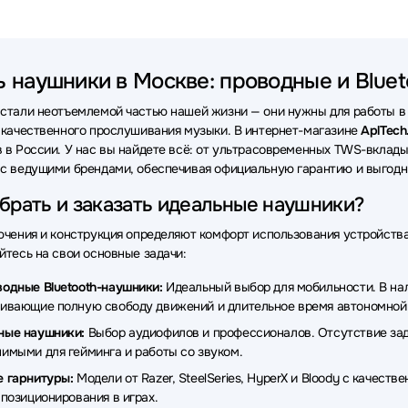
и Poly
Наушники OneOdio
Наушники Lenovo
Наушники 
ки QCY
Наушники Axtel
Наушники Rapoo
Наушники Bey
ь наушники в Москве: проводные и Bluet
ки Acer
Наушники Genius
Наушники SHURE
Наушники 
стали неотъемлемой частью нашей жизни — они нужны для работы в о
и Audio-Technica
Наушники MARSHALL
Наушники TECNO
 качественного прослушивания музыки. В интернет-магазине
AplTech
 в России. У нас вы найдете всё: от ультрасовременных TWS-вкла
ки ExeGate
Наушники Takstar
Наушники Baseus
Наушни
с ведущими брендами, обеспечивая официальную гарантию и выгодны
ки Simgot
Наушники EnGenius
Наушники Belkin
Наушник
брать и заказать идеальные наушники?
ки MUSIC PUBLIC KINGDOM
Наушники AverMedia
Наушники
ючения и конструкция определяют комфорт использования устройств
йтесь на свои основные задачи:
и Bowers & Wilkins
Наушники Dark Project
Наушники Lyamb
одные Bluetooth-наушники:
Идеальный выбор для мобильности. В нали
ки CROWN micro
Наушники Ttec
Наушники X-Game
Нау
ивающие полную свободу движений и длительное время автономной
ные наушники:
Выбор аудиофилов и профессионалов. Отсутствие заде
ки AVTech
Наушники Ritmix
Наушники Microlab
Наушники
имыми для гейминга и работы со звуком.
ки EPOS
Наушники OnePlus
Наушники Digma
Наушники
 гарнитуры:
Модели от Razer, SteelSeries, HyperX и Bloody с качес
 позиционирования в играх.