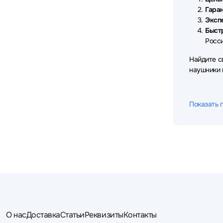
Sven
Takstar
TECNO
18
7
8
Гаран
Эксп
Thermaltake
Trust
Ttec
3
6
4
Быст
Росси
TWS
UGREEN
VT
3
13
12
Найдите с
X-Game
Xiaomi
Yealink
3
44
21
наушники
Показать 
О нас
Доставка
Статьи
Реквизиты
Контакты