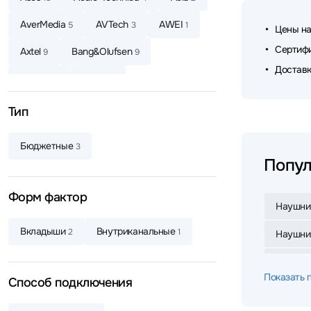
AverMedia
AVTech
AWEI
5
3
1
Цены на
Сертифи
Axtel
Bang&Olufsen
9
9
Доставк
Baseus
Belkin
4
6
Beyerdynamic
Bloody
8
15
Тип
Bowers & Wilkins
Canyon
3
4
Бюджетные
3
CMF
Corsair
Cougar
1
1
1
Попул
Creative
Dareu
2
2
Форм фактор
Наушни
Dark Project
Defender
4
65
Вкладыши
Внутриканальные
2
1
Наушник
Defunc
Dell
DENON
4
4
8
Наушник
Dunu
Edifier
EnGenius
3
77
5
Показать 
Способ подключения
Наушник
EPOS
ExeGate
Fanvil
3
7
3