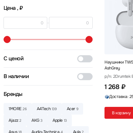
Цена
, ₽
С ценой
Наушники TWS
AshGrey
В наличии
p/n: 2Drumtek
1 268 ₽
Бренды
Доставка: 2
1MORE
A4Tech
Acer
26
139
9
В корзину
Ajazz
AKG
Apple
2
3
13
Asus
Audio-Technica
Aula
18
4
2