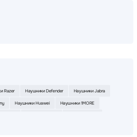
и Razer
Наушники Defender
Наушники Jabra
ny
Наушники Huawei
Наушники 1MORE
 Yealink
Наушники Apple
Наушники Asus
ки Bloody
Наушники UGREEN
Наушники VT