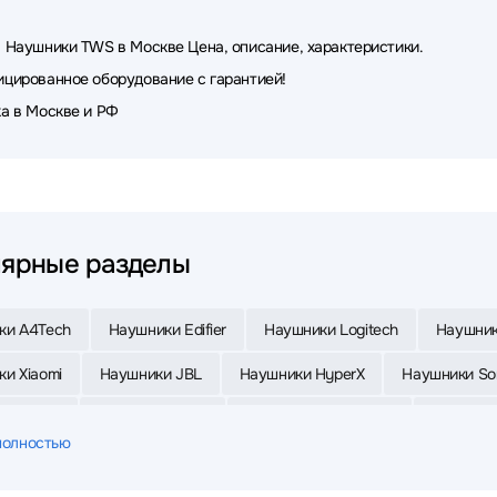
 Наушники TWS в Москве Цена, описание, характеристики.
цированное оборудование с гарантией!
а в Москве и РФ
ярные разделы
ки A4Tech
Наушники Edifier
Наушники Logitech
Наушник
и Xiaomi
Наушники JBL
Наушники HyperX
Наушники So
и Oklick
Наушники Sven
Наушники MONSTER
Наушники
полностью
и Sennheiser
Наушники FiiO
Наушники Samsung
Наушни