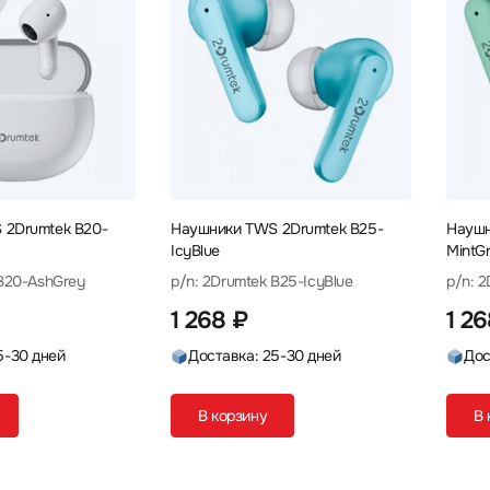
 2Drumtek B20-
Наушники TWS 2Drumtek B25-
Наушн
IcyBlue
MintG
 B20-AshGrey
p/n: 2Drumtek B25-IcyBlue
p/n: 
1 268 ₽
1 2
5-30 дней
Доставка: 25-30 дней
Дос
В корзину
В 