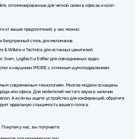
sair
Наушники Creative
Наушники Sivga
link, оптимизированные для четкой связи в офисах и колл-
ики CMF
Наушники Sudio
Наушники Dareu
oneer
Наушники Moondrop
Наушники Gamdias
и от ваших предпочтений, у нас можно:
n
Наушники Fostex
Наушники Cougar
и безупречный стиль для меломанов.
 & Wilkins и Technics для истинных ценителей.
ушники Piquadro
Наушники Colorful
 Sven, Logitech и Edifier для повседневных задач.
ики HIDIZS
Наушники Oppo
Наушники Raskat
 Honor и наушники 1MORE с отличным шумоподавлением.
ники Marvo
самым современным технологиям. Многие модели оснащены
рода или офиса. Для любителей чистого звука в наличии
 Denon. А если вы ищете устройство для конференций, обратите
ирует идеальную слышимость вашего голоса.
Покупая у нас, вы получаете:
кументов
для юридических лиц
.