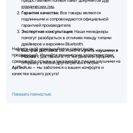
предоставляем полный пакет документов
для
Наушники Redmi
Наушники Dunu
юридических лиц
.
Гарантия качества:
Все товары являются
Наушники OnePlus
Наушники Fanvil
подлинными и сопровождаются официальной
гарантией производителя.
Наушники Aula
Наушники Nuroum
Экспертная консультация:
Наши менеджеры
помогут разобраться в отличиях между типами
Наушники TWS
Наушники Thermaltake
драйверов и версиями Bluetooth.
Найдите свой идеальный звук среди тысяч
Быстрая доставка:
Вы можете
купить наушники в
Наушники AVTech
Наушники Ritmix
предложений. Изучайте технические характеристики,
Москве
с доставкой в тот же день или оформить
сравнивайте отзывы и заказывайте лучшие наушники на
Наушники Microlab
Наушники Patriot
отправку в любой другой регион России.
AplTech.ru
— мы заботимся о вашем комфорте и
качестве вашего досуга!
Наушники MSI
Наушники Hama
Наушники Ajazz
Наушники GMNG
Показать полностью
Наушники Pioneer
Наушники Moondrop
Наушники Fifine
Наушники Creative
Наушники Sivga
Наушники Corsair