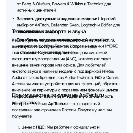
от Bang & Olufsen, Bowers & Wilkins и Technics для
Наушники Belkin
Наушники Defunc
истинных ценителей.
Наушники Dell
Наушники Simgot
Заказать доступные и надежные модели:
Широкий
выбор от A4Tech, Defender, Sven, Logitech и Edifier для
Наушники Canyon
Технологии комфорта и звука
повседневных задач.
Подобрать современные гаджеты:
Актуальные
Решив
купить наушники с микрофоном
на
AplTech.ru
,
Наушники MUSIC PUBLIC KINGDOM
новинки от Nothing, Realme, Honor и наушники 1MORE
вы получаете доступ к самым современным
с отличным шумоподавлением.
технологиям. Многие модели оснащены системой
Наушники AverMedia
Наушники OLMIO
активного шумоподавления (ANC), которая отсекает
Наушники Nothing
Наушники X-Game
внешние звуки города или офиса. Для любителей
чистого звука в наличии модели с поддержкой Hi-Res
Наушники Koss
Наушники Bowers & Wilkins
Audio от таких брендов, как Audio-Technica, FiiO и Denon.
А если вы ищете устройство для конференций, обратите
Наушники Dark Project
Наушники Lyambda
внимание на гарнитуры с подавлением фоновых шумов
Преимущества покупки на AplTech.ru
микрофона, что гарантирует идеальную слышимость
Наушники AKG
Наушники JVC
вашего голоса.
Интернет-магазин
AplTech.ru
— это надежный
поставщик электроники в России. Покупая у нас, вы
Наушники CROWN micro
Наушники Ttec
получаете:
Наушники EPOS
Наушники Digma
Цены с НДС:
Мы работаем официально и