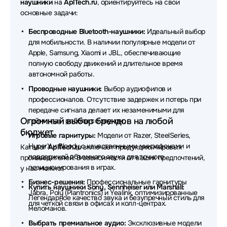
наушники
на
AplTech.ru
, ориентируйтесь на свои
основные задачи:
Наушники Rapoo
Наушники Beyerdynamic
Беспроводные Bluetooth-наушники:
Идеальный выбор
Наушники QCY
Наушники Plantronics
для мобильности. В наличии популярные модели от
Apple, Samsung, Xiaomi и JBL, обеспечивающие
Наушники REALME
Наушники Acer
полную свободу движений и длительное время
автономной работы.
Наушники Havit
Наушники Audio-Technica
Проводные наушники:
Выбор аудиофилов и
Наушники Genius
Наушники SHURE
профессионалов. Отсутствие задержек и потерь при
передаче сигнала делает их незаменимыми для
Наушники DENON
Наушники Honor
Огромный выбор брендов на любой
гейминга и работы со звуком.
бюджет
Наушники Redragon
Наушники Trust
Игровые гарнитуры:
Модели от Razer, SteelSeries,
HyperX и Bloody с качественными микрофонами и
Каталог
AplTech.ru
включает продукцию мировых
Наушники MARSHALL
Наушники TECNO
поддержкой объемного звука для точного
производителей. В зависимости от ваших предпочтений,
позиционирования в играх.
у нас можно:
Наушники MCHOSE
Наушники ExeGate
Бизнес-решения:
Профессиональные гарнитуры
Купить наушники Sony, Sennheiser или Marshall:
Jabra, Poly (Plantronics) и Yealink, оптимизированные
Наушники Takstar
Наушники Baseus
Легендарное качество звука и безупречный стиль для
для четкой связи в офисах и колл-центрах.
меломанов.
Наушники HP
Наушники EnGenius
Выбрать премиальное аудио:
Эксклюзивные модели