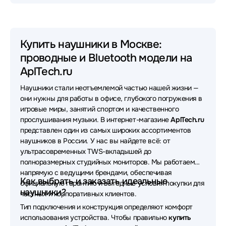
Наушники HyperX
Наушники Sony
Наушники Huawei
Наушники 1MORE
Купить наушники в Москве:
проводные и Bluetooth модели на
Наушники Oklick
Наушники Sven
AplTech.ru
Наушники MONSTER
Наушники Yealink
Наушники стали неотъемлемой частью нашей жизни —
Наушники Apple
Наушники Asus
они нужны для работы в офисе, глубокого погружения в
игровые миры, занятий спортом и качественного
Наушники FiiO
Наушники Sennheiser
прослушивания музыки. В интернет-магазине
AplTech.ru
представлен один из самых широких ассортиментов
Наушники Samsung
Наушники Bloody
наушников в России. У нас вы найдете всё: от
ультрасовременных TWS-вкладышей до
Наушники UGREEN
Наушники Poly
полноразмерных студийных мониторов. Мы работаем
напрямую с ведущими брендами, обеспечивая
Наушники VT
Наушники OneOdio
Как выбрать и заказать идеальные
официальную гарантию и выгодные условия покупки для
наушники?
частных и корпоративных клиентов.
Наушники Bang&Olufsen
Наушники Lenovo
Тип подключения и конструкция определяют комфорт
использования устройства. Чтобы правильно
купить
Наушники SteelSeries
Наушники Axtel