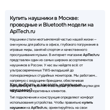
Наушники HyperX
Наушники Sony
Наушники Huawei
Наушники 1MORE
Купить наушники в Москве:
проводные и Bluetooth модели на
Наушники Oklick
Наушники Sven
AplTech.ru
Наушники MONSTER
Наушники Yealink
Наушники стали неотъемлемой частью нашей жизни —
Наушники Apple
Наушники Asus
они нужны для работы в офисе, глубокого погружения в
игровые миры, занятий спортом и качественного
Наушники FiiO
Наушники Sennheiser
прослушивания музыки. В интернет-магазине
AplTech.ru
представлен один из самых широких ассортиментов
Наушники Samsung
Наушники Bloody
наушников в России. У нас вы найдете всё: от
ультрасовременных TWS-вкладышей до
Наушники UGREEN
Наушники Poly
полноразмерных студийных мониторов. Мы работаем
напрямую с ведущими брендами, обеспечивая
Наушники VT
Наушники OneOdio
Как выбрать и заказать идеальные
официальную гарантию и выгодные условия покупки для
наушники?
частных и корпоративных клиентов.
Наушники Bang&Olufsen
Наушники Lenovo
Тип подключения и конструкция определяют комфорт
использования устройства. Чтобы правильно
купить
Наушники SteelSeries
Наушники Rapoo
наушники
на
AplTech.ru
, ориентируйтесь на свои