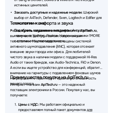
Наушники Defunc
Наушники Dell
истинных ценителей.
Наушники Simgot
Наушники EnGenius
Заказать доступные и надежные модели:
Широкий
выбор от A4Tech, Defender, Sven, Logitech и Edifier для
Наушники Canyon
Технологии комфорта и звука
повседневных задач.
Подобрать современные гаджеты:
Актуальные
Решив
купить наушники с микрофоном
на
AplTech.ru
,
Наушники MUSIC PUBLIC KINGDOM
новинки от Nothing, Realme, Honor и наушники 1MORE
вы получаете доступ к самым современным
с отличным шумоподавлением.
технологиям. Многие модели оснащены системой
Наушники AverMedia
Наушники OLMIO
активного шумоподавления (ANC), которая отсекает
Наушники Nothing
Наушники Koss
внешние звуки города или офиса. Для любителей
чистого звука в наличии модели с поддержкой Hi-Res
Наушники Bowers & Wilkins
Audio от таких брендов, как Audio-Technica, FiiO и Denon.
А если вы ищете устройство для конференций, обратите
Наушники Dark Project
Наушники Lyambda
внимание на гарнитуры с подавлением фоновых шумов
Преимущества покупки на AplTech.ru
микрофона, что гарантирует идеальную слышимость
Наушники AKG
Наушники JVC
вашего голоса.
Интернет-магазин
AplTech.ru
— это надежный
поставщик электроники в России. Покупая у нас, вы
Наушники CROWN micro
Наушники Ttec
получаете:
Наушники X-Game
Наушники Aula
Цены с НДС:
Мы работаем официально и
предоставляем полный пакет документов
для
Наушники Fanvil
Наушники Nuroum