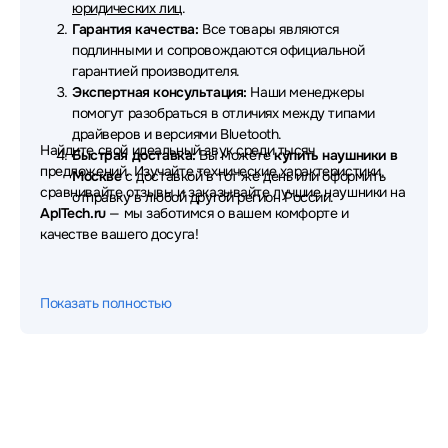
юридических лиц
.
Гарантия качества:
Все товары являются
Наушники Thermaltake
Наушники TWS
подлинными и сопровождаются официальной
гарантией производителя.
Наушники AVTech
Наушники Ritmix
Экспертная консультация:
Наши менеджеры
помогут разобраться в отличиях между типами
Наушники Microlab
Наушники Patriot
драйверов и версиями Bluetooth.
Найдите свой идеальный звук среди тысяч
Быстрая доставка:
Вы можете
купить наушники в
Наушники MSI
Наушники Hama
предложений. Изучайте технические характеристики,
Москве
с доставкой в тот же день или оформить
сравнивайте отзывы и заказывайте лучшие наушники на
Наушники EPOS
Наушники Redmi
отправку в любой другой регион России.
AplTech.ru
— мы заботимся о вашем комфорте и
качестве вашего досуга!
Наушники Dunu
Наушники OnePlus
Наушники Digma
Наушники Ajazz
Показать полностью
Наушники GMNG
Наушники Pioneer
Наушники Moondrop
Наушники Fifine
Наушники Creative
Наушники Sivga
Наушники Corsair
Наушники Gembird