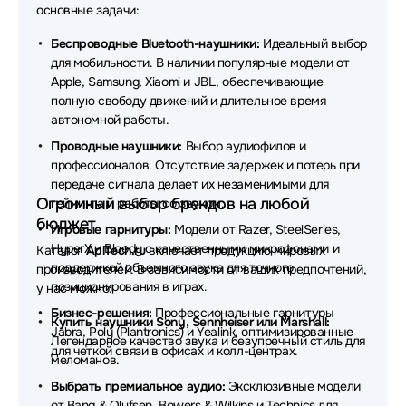
основные задачи:
Наушники Beyerdynamic
Наушники QCY
Беспроводные Bluetooth-наушники:
Идеальный выбор
Наушники Axtel
Наушники Plantronics
для мобильности. В наличии популярные модели от
Apple, Samsung, Xiaomi и JBL, обеспечивающие
Наушники REALME
Наушники Acer
полную свободу движений и длительное время
автономной работы.
Наушники Audio-Technica
Наушники Genius
Проводные наушники:
Выбор аудиофилов и
Наушники SHURE
Наушники DENON
профессионалов. Отсутствие задержек и потерь при
передаче сигнала делает их незаменимыми для
Наушники Honor
Наушники Havit
Огромный выбор брендов на любой
гейминга и работы со звуком.
бюджет
Наушники Trust
Наушники MARSHALL
Игровые гарнитуры:
Модели от Razer, SteelSeries,
HyperX и Bloody с качественными микрофонами и
Каталог
AplTech.ru
включает продукцию мировых
Наушники TECNO
Наушники Redragon
поддержкой объемного звука для точного
производителей. В зависимости от ваших предпочтений,
позиционирования в играх.
у нас можно:
Наушники MCHOSE
Наушники ExeGate
Бизнес-решения:
Профессиональные гарнитуры
Купить наушники Sony, Sennheiser или Marshall:
Jabra, Poly (Plantronics) и Yealink, оптимизированные
Наушники Takstar
Наушники Baseus
Легендарное качество звука и безупречный стиль для
для четкой связи в офисах и колл-центрах.
меломанов.
Наушники HP
Наушники Belkin
Выбрать премиальное аудио:
Эксклюзивные модели
от Bang & Olufsen, Bowers & Wilkins и Technics для