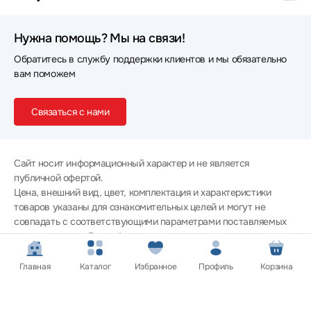
Наушники HiFiMan
Наушники ITC
Нужна помощь? Мы на связи!
Наушники Cougar
Наушники HIPER
Обратитесь в службу поддержки клиентов и мы обязательно
Наушники Fostex
Наушники Grandstream
вам поможем
Наушники Piquadro
Наушники Accutone
Связаться с нами
Наушники Colorful
Наушники GoPower
Наушники GEOZON
Наушники Beats
Сайт носит информационный характер и не является
публичной офертой.
Наушники HIDIZS
Наушники Oppo
Цена, внешний вид, цвет, комплектация и характеристики
товаров указаны для ознакомительных целей и могут не
Наушники Raskat
Наушники hoco.
совпадать с соответствующими параметрами поставляемых
товаров - уточняйте информацию у менеджера при
Наушники LD Systems
Наушники Rombica
оформлении заказа.
Политика конфиденциальности
Наушники Marvo
Наушники Gamdias
Главная
Каталог
Избранное
Профиль
Корзина
© 2012 — 2026 ООО «Эпл Тэк»
Наушники Dali
Наушники AWEI