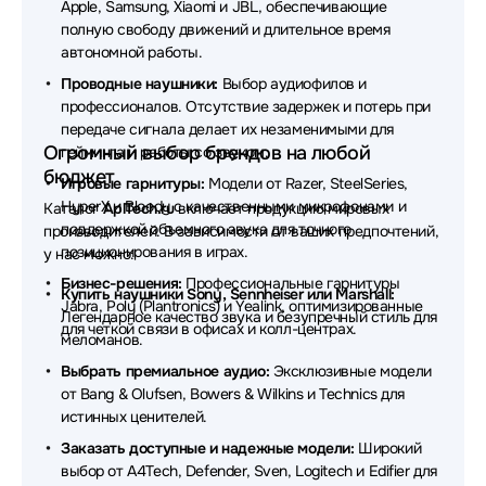
Apple, Samsung, Xiaomi и JBL, обеспечивающие
Наушники Plantronics
Наушники Genius
полную свободу движений и длительное время
автономной работы.
Наушники SHURE
Наушники DENON
Проводные наушники:
Выбор аудиофилов и
Наушники Honor
Наушники Havit
профессионалов. Отсутствие задержек и потерь при
передаче сигнала делает их незаменимыми для
Наушники Audio-Technica
Огромный выбор брендов на любой
гейминга и работы со звуком.
бюджет
Наушники MARSHALL
Наушники TECNO
Игровые гарнитуры:
Модели от Razer, SteelSeries,
HyperX и Bloody с качественными микрофонами и
Каталог
AplTech.ru
включает продукцию мировых
Наушники Redragon
Наушники Trust
поддержкой объемного звука для точного
производителей. В зависимости от ваших предпочтений,
позиционирования в играх.
у нас можно:
Наушники ExeGate
Наушники Takstar
Бизнес-решения:
Профессиональные гарнитуры
Купить наушники Sony, Sennheiser или Marshall:
Jabra, Poly (Plantronics) и Yealink, оптимизированные
Наушники Baseus
Наушники HP
Легендарное качество звука и безупречный стиль для
для четкой связи в офисах и колл-центрах.
меломанов.
Наушники MCHOSE
Наушники Simgot
Выбрать премиальное аудио:
Эксклюзивные модели
от Bang & Olufsen, Bowers & Wilkins и Technics для
Наушники EnGenius
Наушники Belkin
истинных ценителей.
Наушники Defunc
Наушники Dell
Заказать доступные и надежные модели:
Широкий
выбор от A4Tech, Defender, Sven, Logitech и Edifier для