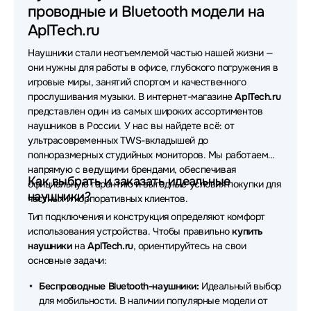
проводные и Bluetooth модели на
Наушники Oklick
Наушники MONSTER
AplTech.ru
Наушники Sven
Наушники Yealink
Наушники стали неотъемлемой частью нашей жизни —
Наушники Asus
Наушники Sennheiser
они нужны для работы в офисе, глубокого погружения в
игровые миры, занятий спортом и качественного
Наушники FiiO
Наушники Bloody
прослушивания музыки. В интернет-магазине
AplTech.ru
представлен один из самых широких ассортиментов
Наушники Apple
Наушники UGREEN
наушников в России. У нас вы найдете всё: от
ультрасовременных TWS-вкладышей до
Наушники Samsung
Наушники Poly
полноразмерных студийных мониторов. Мы работаем
напрямую с ведущими брендами, обеспечивая
Наушники VT
Наушники OneOdio
Как выбрать и заказать идеальные
официальную гарантию и выгодные условия покупки для
наушники?
частных и корпоративных клиентов.
Наушники Lenovo
Наушники SteelSeries
Тип подключения и конструкция определяют комфорт
использования устройства. Чтобы правильно
купить
Наушники Bang&Olufsen
Наушники Acer
наушники
на
AplTech.ru
, ориентируйтесь на свои
основные задачи:
Наушники QCY
Наушники Axtel
Беспроводные Bluetooth-наушники:
Идеальный выбор
Наушники Rapoo
Наушники REALME
для мобильности. В наличии популярные модели от