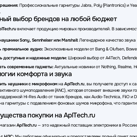
и Pioneer
Наушники Moondrop
Наушники Fifine
Наушник
-решения:
Профессиональные гарнитуры Jabra, Poly (Plantronics) и Yea
.
ки Gembird
Наушники Gigabyte
Наушники Deppa
Наушн
ный выбор брендов на любой бюджет
и Philips
Наушники Beats
Наушники GEOZON
Наушники
lTech.ru
включает продукцию мировых производителей. В зависимост
ки hoco.
Наушники Marvo
Наушники LD Systems
Наушни
наушники Sony, Sennheiser или Marshall:
Легендарное качество звука 
 премиальное аудио:
Эксклюзивные модели от Bang & Olufsen, Bowers
и Dali
Наушники ITC
Наушники HiFiMan
Наушники Coug
ь доступные и надежные модели:
Широкий выбор от A4Tech, Defender,
ки Accutone
Наушники Grandstream
Наушники Piquadro
ать современные гаджеты:
Актуальные новинки от Nothing, Realme,
огии комфорта и звука
ить наушники с микрофоном
на
AplTech.ru
, вы получаете доступ к 
активного шумоподавления (ANC), которая отсекает внешние звуки го
оддержкой Hi-Res Audio от таких брендов, как Audio-Technica, FiiO и
на гарнитуры с подавлением фоновых шумов микрофона, что гарант
щества покупки на AplTech.ru
-магазин
AplTech.ru
— это надежный поставщик электроники в России. 
 с НДС:
Мы работаем официально и предоставляем полный пакет до