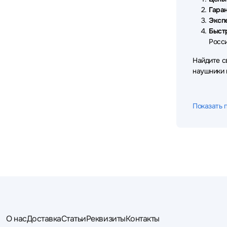
Thermaltake
Trust
Ttec
3
6
4
Гаран
Эксп
TWS
UGREEN
VT
3
13
12
Быст
Росси
X-Game
Xiaomi
Yealink
3
44
21
Найдите с
наушники
Показать 
О нас
Доставка
Статьи
Реквизиты
Контакты