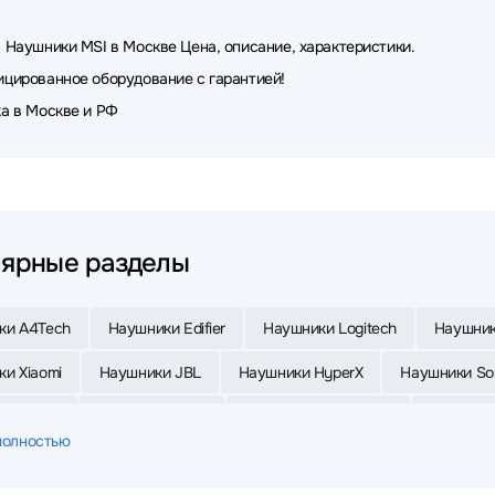
 Наушники MSI в Москве Цена, описание, характеристики.
цированное оборудование с гарантией!
а в Москве и РФ
ярные разделы
ки A4Tech
Наушники Edifier
Наушники Logitech
Наушник
и Xiaomi
Наушники JBL
Наушники HyperX
Наушники So
и Oklick
Наушники Sven
Наушники MONSTER
Наушники
полностью
и FiiO
Наушники Sennheiser
Наушники Samsung
Наушни