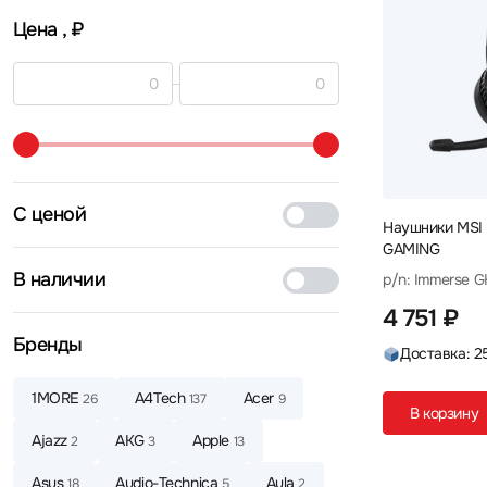
Цена
, ₽
С ценой
Наушники MSI
GAMING
В наличии
p/n: Immerse 
4 751 ₽
Бренды
Доставка: 2
1MORE
A4Tech
Acer
26
137
9
В корзину
Ajazz
AKG
Apple
2
3
13
Asus
Audio-Technica
Aula
18
5
2