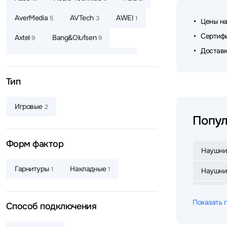
AverMedia
AVTech
AWEI
5
3
1
Цены на
Сертифи
Axtel
Bang&Olufsen
9
9
Доставк
Baseus
Belkin
Bloody
3
6
15
Bowers & Wilkins
Canyon
2
4
Тип
CMF
Corsair
Cougar
1
1
1
Игровые
2
Creative
Dareu
2
2
Попул
Dark Project
Defender
4
64
Форм фактор
Наушни
Defunc
Dell
DENON
4
5
8
Гарнитуры
Накладные
1
1
Наушник
Dunu
Edifier
EnGenius
3
75
5
Наушник
EPOS
ExeGate
Fanvil
2
7
3
Показать 
Способ подключения
Наушник
Fifine
FiiO
Fostex
1
14
1