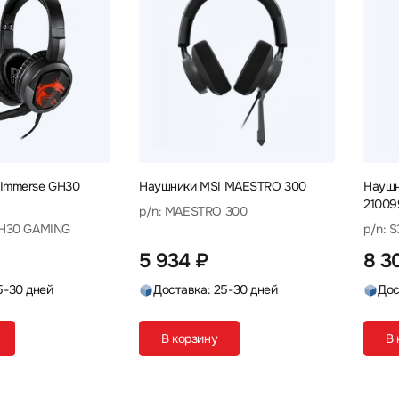
 Immerse GH30
Наушники MSI MAESTRO 300
Наушн
21009
p/n: MAESTRO 300
GH30 GAMING
p/n: 
5 934 ₽
8 3
5-30 дней
Доставка: 25-30 дней
Дос
В корзину
В 