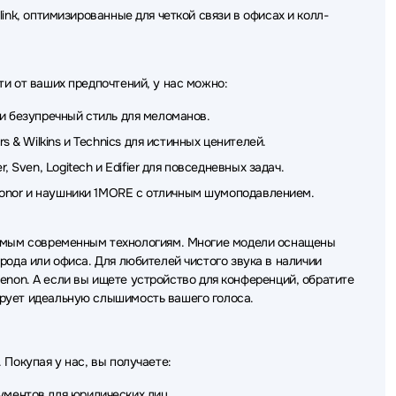
и Corsair
Наушники Creative
Наушники Sivga
link, оптимизированные для четкой связи в офисах и колл-
ики CMF
Наушники Sudio
Наушники Dareu
 HIDIZS
Наушники Oppo
Наушники Raskat
и от ваших предпочтений, у нас можно:
ки Rombica
Наушники Gamdias
Наушники AWEI
и безупречный стиль для меломанов.
 & Wilkins и Technics для истинных ценителей.
ar
Наушники HIPER
Наушники Fostex
 Sven, Logitech и Edifier для повседневных задач.
Наушники Colorful
Наушники GoPower
 Honor и наушники 1MORE с отличным шумоподавлением.
самым современным технологиям. Многие модели оснащены
рода или офиса. Для любителей чистого звука в наличии
 Denon. А если вы ищете устройство для конференций, обратите
ирует идеальную слышимость вашего голоса.
Покупая у нас, вы получаете:
кументов
для юридических лиц
.