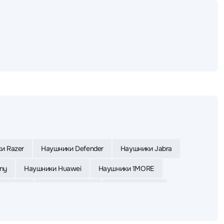
и Razer
Наушники Defender
Наушники Jabra
ny
Наушники Huawei
Наушники 1MORE
 Yealink
Наушники Apple
Наушники Asus
ки Bloody
Наушники UGREEN
Наушники Poly