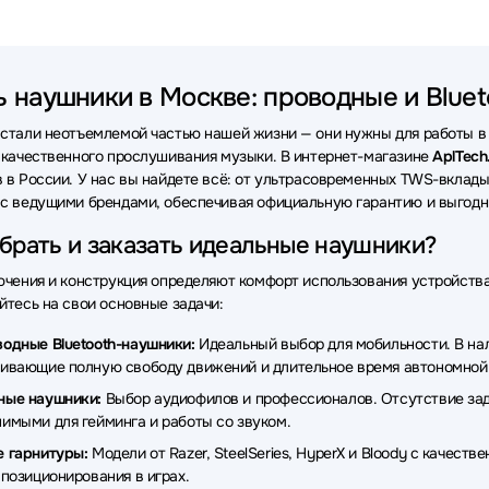
ки VT
Наушники OneOdio
Наушники Bang&Olufsen
Науш
ки Rapoo
Наушники Beyerdynamic
Наушники Acer
Науш
ь наушники в Москве: проводные и Bluet
и Havit
Наушники Audio-Technica
Наушники Genius
Нау
стали неотъемлемой частью нашей жизни — они нужны для работы в о
ки TECNO
Наушники Redragon
Наушники Trust
Наушни
 качественного прослушивания музыки. В интернет-магазине
AplTech
 в России. У нас вы найдете всё: от ультрасовременных TWS-вкла
ки MCHOSE
Наушники ExeGate
Наушники Takstar
Наушн
с ведущими брендами, обеспечивая официальную гарантию и выгодны
и Dell
Наушники Simgot
Наушники Canyon
Наушники M
брать и заказать идеальные наушники?
ки OLMIO
Наушники Nothing
Наушники Ttec
Наушники 
ючения и конструкция определяют комфорт использования устройств
йтесь на свои основные задачи:
и Dark Project
Наушники Lyambda
Наушники AKG
Науш
одные Bluetooth-наушники:
Идеальный выбор для мобильности. В нали
ки EPOS
Наушники Redmi
Наушники Dunu
Наушники On
ивающие полную свободу движений и длительное время автономной
ные наушники:
Выбор аудиофилов и профессионалов. Отсутствие заде
и Fanvil
Наушники Nuroum
Наушники Thermaltake
Науш
имыми для гейминга и работы со звуком.
и Microlab
Наушники Patriot
Наушники MSI
Наушники 
 гарнитуры:
Модели от Razer, SteelSeries, HyperX и Bloody с качес
 позиционирования в играх.