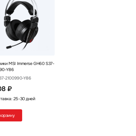
ики MSI Immerse GH60 S37-
90-Y86
S37-2100990-Y86
08 ₽
тавка: 25-30 дней
корзину