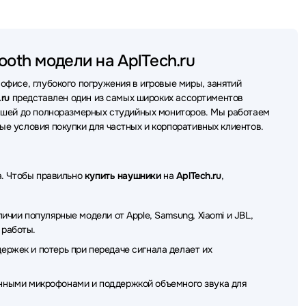
ники Lenovo
Наушники SteelSeries
Наушники Axtel
ники QCY
Наушники Plantronics
Наушники REALME
ooth модели на AplTech.ru
шники SHURE
Наушники DENON
Наушники Honor
фисе, глубокого погружения в игровые миры, занятий
ки MARSHALL
Наушники Baseus
Наушники HP
.ru
представлен один из самых широких ассортиментов
дышей до полноразмерных студийных мониторов. Мы работаем
ики EnGenius
Наушники Belkin
Наушники Defunc
е условия покупки для частных и корпоративных клиентов.
USIC PUBLIC KINGDOM
Наушники AverMedia
X-Game
Наушники Koss
Наушники Bowers & Wilkins
а. Чтобы правильно
купить наушники
на
AplTech.ru
,
ники JVC
Наушники CROWN micro
чии популярные модели от Apple, Samsung, Xiaomi и JBL,
ePlus
Наушники Digma
Наушники Aula
 работы.
ржек и потерь при передаче сигнала делает их
ники TWS
Наушники AVTech
Наушники Ritmix
Hama
Наушники Ajazz
Наушники GMNG
твенными микрофонами и поддержкой объемного звука для