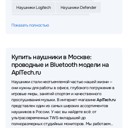
Наушники Logitech
Наушники Defender
Наушники Razer
Наушники Jabra
Показать полностью
Наушники Xiaomi
Наушники JBL
Наушники HyperX
Наушники Sony
Наушники Huawei
Наушники 1MORE
Купить наушники в Москве:
проводные и Bluetooth модели на
Наушники Oklick
Наушники Sven
AplTech.ru
Наушники MONSTER
Наушники Yealink
Наушники стали неотъемлемой частью нашей жизни —
Наушники Apple
Наушники Asus
они нужны для работы в офисе, глубокого погружения в
игровые миры, занятий спортом и качественного
Наушники FiiO
Наушники Sennheiser
прослушивания музыки. В интернет-магазине
AplTech.ru
представлен один из самых широких ассортиментов
Наушники Samsung
Наушники Bloody
наушников в России. У нас вы найдете всё: от
ультрасовременных TWS-вкладышей до
Наушники UGREEN
Наушники Poly
полноразмерных студийных мониторов. Мы работаем