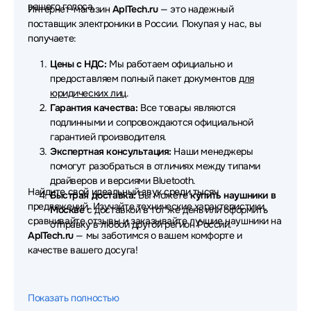
Наушники Lyambda
Наушники JVC
вашего голоса.
Интернет-магазин
AplTech.ru
— это надежный
поставщик электроники в России. Покупая у нас, вы
Наушники CROWN micro
Наушники Ttec
получаете:
Наушники Dunu
Наушники OnePlus
Цены с НДС:
Мы работаем официально и
предоставляем полный пакет документов
для
Наушники Digma
Наушники Redmi
юридических лиц
.
Гарантия качества:
Все товары являются
Наушники Aula
Наушники Fanvil
подлинными и сопровождаются официальной
гарантией производителя.
Наушники Nuroum
Наушники Thermaltake
Экспертная консультация:
Наши менеджеры
помогут разобраться в отличиях между типами
Наушники TWS
Наушники AVTech
драйверов и версиями Bluetooth.
Найдите свой идеальный звук среди тысяч
Быстрая доставка:
Вы можете
купить наушники в
Наушники Ritmix
Наушники Microlab
предложений. Изучайте технические характеристики,
Москве
с доставкой в тот же день или оформить
сравнивайте отзывы и заказывайте лучшие наушники на
Наушники Patriot
Наушники MSI
отправку в любой другой регион России.
AplTech.ru
— мы заботимся о вашем комфорте и
качестве вашего досуга!
Наушники Hama
Наушники EPOS
Наушники Ajazz
Наушники GMNG
Показать полностью
Наушники Pioneer
Наушники Moondrop