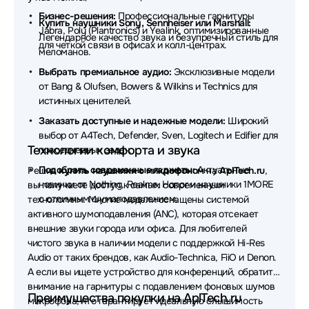
Наушники MCHOSE
Наушники ExeGate
Бизнес-решения:
Профессиональные гарнитуры
Купить наушники Sony, Sennheiser или Marshall:
Jabra, Poly (Plantronics) и Yealink, оптимизированные
Наушники Takstar
Наушники Baseus
Легендарное качество звука и безупречный стиль для
для четкой связи в офисах и колл-центрах.
меломанов.
Наушники HP
Наушники EnGenius
Выбрать премиальное аудио:
Эксклюзивные модели
от Bang & Olufsen, Bowers & Wilkins и Technics для
Наушники Belkin
Наушники Defunc
истинных ценителей.
Наушники Dell
Наушники Simgot
Заказать доступные и надежные модели:
Широкий
выбор от A4Tech, Defender, Sven, Logitech и Edifier для
Наушники Canyon
Технологии комфорта и звука
повседневных задач.
Подобрать современные гаджеты:
Актуальные
Решив
купить наушники с микрофоном
на
AplTech.ru
,
Наушники MUSIC PUBLIC KINGDOM
новинки от Nothing, Realme, Honor и наушники 1MORE
вы получаете доступ к самым современным
с отличным шумоподавлением.
технологиям. Многие модели оснащены системой
Наушники AverMedia
Наушники OLMIO
активного шумоподавления (ANC), которая отсекает
Наушники Nothing
Наушники X-Game
внешние звуки города или офиса. Для любителей
чистого звука в наличии модели с поддержкой Hi-Res
Наушники Koss
Наушники Bowers & Wilkins
Audio от таких брендов, как Audio-Technica, FiiO и Denon.
А если вы ищете устройство для конференций, обратите
Наушники Dark Project
Наушники AKG
внимание на гарнитуры с подавлением фоновых шумов
Преимущества покупки на AplTech.ru
микрофона, что гарантирует идеальную слышимость