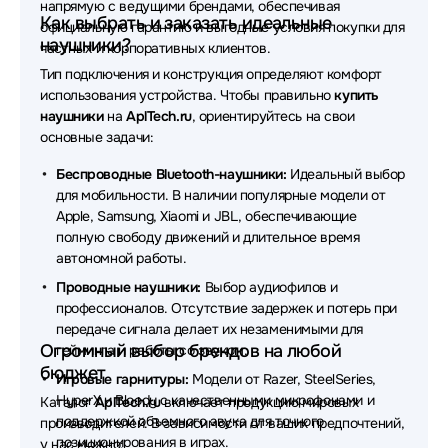
напрямую с ведущими брендами, обеспечивая
Наушники VT
Наушники OneOdio
Как выбрать и заказать идеальные
официальную гарантию и выгодные условия покупки для
наушники?
частных и корпоративных клиентов.
Наушники Bang&Olufsen
Наушники Lenovo
Тип подключения и конструкция определяют комфорт
использования устройства. Чтобы правильно
купить
Наушники SteelSeries
Наушники Rapoo
наушники
на
AplTech.ru
, ориентируйтесь на свои
основные задачи:
Наушники Beyerdynamic
Наушники QCY
Беспроводные Bluetooth-наушники:
Идеальный выбор
Наушники Axtel
Наушники Plantronics
для мобильности. В наличии популярные модели от
Apple, Samsung, Xiaomi и JBL, обеспечивающие
Наушники REALME
Наушники Acer
полную свободу движений и длительное время
автономной работы.
Наушники Audio-Technica
Наушники Genius
Проводные наушники:
Выбор аудиофилов и
Наушники SHURE
Наушники DENON
профессионалов. Отсутствие задержек и потерь при
передаче сигнала делает их незаменимыми для
Наушники Honor
Наушники Havit
Огромный выбор брендов на любой
гейминга и работы со звуком.
бюджет
Наушники Trust
Наушники MARSHALL
Игровые гарнитуры:
Модели от Razer, SteelSeries,
HyperX и Bloody с качественными микрофонами и
Каталог
AplTech.ru
включает продукцию мировых
Наушники TECNO
Наушники Redragon
поддержкой объемного звука для точного
производителей. В зависимости от ваших предпочтений,
позиционирования в играх.
у нас можно: