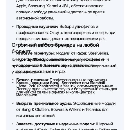
Apple, Samsung, Xiaomi и JBL, обеспечивающие
Наушники Plantronics
Наушники REALME
полную свободу движений и длительное время
автономной работы.
Наушники Genius
Наушники DENON
Проводные наушники:
Выбор аудиофилов и
Наушники SHURE
Наушники Honor
профессионалов. Отсутствие задержек и потерь при
передаче сигнала делает их незаменимыми для
Наушники Havit
Наушники Audio-Technica
Огромный выбор брендов на любой
гейминга и работы со звуком.
бюджет
Наушники MARSHALL
Наушники TECNO
Игровые гарнитуры:
Модели от Razer, SteelSeries,
HyperX и Bloody с качественными микрофонами и
Каталог
AplTech.ru
включает продукцию мировых
Наушники Redragon
Наушники Trust
поддержкой объемного звука для точного
производителей. В зависимости от ваших предпочтений,
позиционирования в играх.
у нас можно:
Наушники ExeGate
Наушники Takstar
Бизнес-решения:
Профессиональные гарнитуры
Купить наушники Sony, Sennheiser или Marshall:
Jabra, Poly (Plantronics) и Yealink, оптимизированные
Наушники Baseus
Наушники HP
Легендарное качество звука и безупречный стиль для
для четкой связи в офисах и колл-центрах.
меломанов.
Наушники MCHOSE
Наушники Simgot
Выбрать премиальное аудио:
Эксклюзивные модели
от Bang & Olufsen, Bowers & Wilkins и Technics для
Наушники EnGenius
Наушники Belkin
истинных ценителей.
Наушники Defunc
Наушники Dell
Заказать доступные и надежные модели:
Широкий