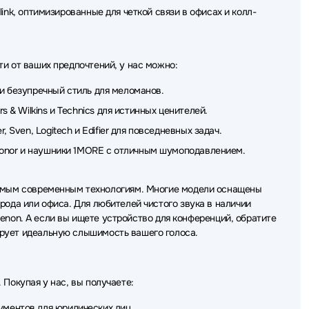
и Corsair
Наушники Creative
Наушники Sivga
link, оптимизированные для четкой связи в офисах и колл-
ики CMF
Наушники Sudio
Наушники Dareu
 HIDIZS
Наушники Oppo
Наушники Raskat
и от ваших предпочтений, у нас можно:
ники Marvo
Наушники Gamdias
Наушники Dali
и безупречный стиль для меломанов.
 & Wilkins и Technics для истинных ценителей.
tex
Наушники Cougar
Наушники HIPER
 Sven, Logitech и Edifier для повседневных задач.
Наушники Colorful
Наушники GoPower
 Honor и наушники 1MORE с отличным шумоподавлением.
самым современным технологиям. Многие модели оснащены
рода или офиса. Для любителей чистого звука в наличии
 Denon. А если вы ищете устройство для конференций, обратите
ирует идеальную слышимость вашего голоса.
Покупая у нас, вы получаете:
кументов
для юридических лиц
.