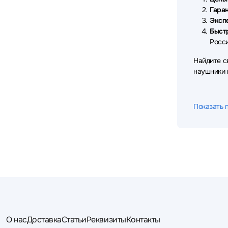
Sven
Takstar
TECNO
18
7
8
Гаран
Эксп
Thermaltake
Trust
Ttec
3
6
4
Быст
Росси
TWS
UGREEN
VT
3
13
12
Найдите с
X-Game
Xiaomi
Yealink
3
44
21
наушники
Показать 
О нас
Доставка
Статьи
Реквизиты
Контакты