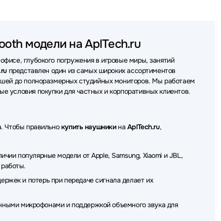
ники Lenovo
Наушники SteelSeries
Наушники QCY
ники Acer
Наушники Plantronics
Наушники REALME
ooth модели на AplTech.ru
ники Genius
Наушники SHURE
Наушники DENON
фисе, глубокого погружения в игровые миры, занятий
ушники Trust
Наушники Baseus
Наушники HP
.ru
представлен один из самых широких ассортиментов
дышей до полноразмерных студийных мониторов. Мы работаем
ики EnGenius
Наушники Belkin
Наушники Defunc
е условия покупки для частных и корпоративных клиентов.
USIC PUBLIC KINGDOM
Наушники AverMedia
аушники Ttec
Наушники X-Game
Наушники Koss
а. Чтобы правильно
купить наушники
на
AplTech.ru
,
Наушники Lyambda
Наушники JVC
чии популярные модели от Apple, Samsung, Xiaomi и JBL,
lus
Наушники Digma
Наушники Redmi
 работы.
ржек и потерь при передаче сигнала делает их
oum
Наушники Thermaltake
Наушники TWS
 Patriot
Наушники Ajazz
Наушники GMNG
твенными микрофонами и поддержкой объемного звука для