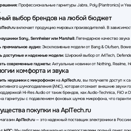
и Pioneer
Наушники Moondrop
Наушники Fifine
Наушник
-решения:
Профессиональные гарнитуры Jabra, Poly (Plantronics) и Yea
.
ки Gembird
Наушники Deppa
Наушники Gigabyte
Наушн
ный выбор брендов на любой бюджет
и Philips
Наушники GEOZON
Наушники Beats
Наушники
lTech.ru
включает продукцию мировых производителей. В зависимост
ки hoco.
Наушники LD Systems
Наушники Rombica
Науш
наушники Sony, Sennheiser или Marshall:
Легендарное качество звука 
 премиальное аудио:
Эксклюзивные модели от Bang & Olufsen, Bowers
ки AWEI
Наушники ITC
Наушники HiFiMan
Наушники Fos
ь доступные и надежные модели:
Широкий выбор от A4Tech, Defender,
ки Accutone
Наушники Grandstream
Наушники Piquadro
ать современные гаджеты:
Актуальные новинки от Nothing, Realme,
огии комфорта и звука
ить наушники с микрофоном
на
AplTech.ru
, вы получаете доступ к 
активного шумоподавления (ANC), которая отсекает внешние звуки го
оддержкой Hi-Res Audio от таких брендов, как Audio-Technica, FiiO и
на гарнитуры с подавлением фоновых шумов микрофона, что гарант
щества покупки на AplTech.ru
-магазин
AplTech.ru
— это надежный поставщик электроники в России. 
 с НДС:
Мы работаем официально и предоставляем полный пакет до