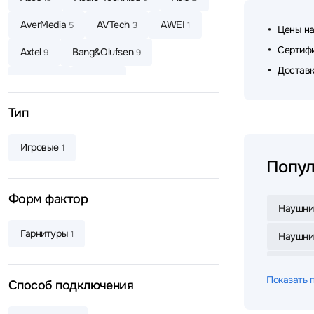
AverMedia
AVTech
AWEI
5
3
1
Цены на
Сертифи
Axtel
Bang&Olufsen
9
9
Доставк
Baseus
Belkin
3
6
Beyerdynamic
Bloody
8
15
Тип
Bowers & Wilkins
Canyon
3
4
Игровые
1
CMF
Corsair
Cougar
1
1
1
Попул
Creative
Dareu
2
2
Форм фактор
Наушни
Dark Project
Defender
4
64
Гарнитуры
1
Наушник
Defunc
Dell
DENON
4
5
8
Наушник
Dunu
Edifier
EnGenius
3
75
5
Показать 
Способ подключения
Наушник
EPOS
ExeGate
Fanvil
2
7
3