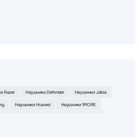
и Razer
Наушники Defender
Наушники Jabra
ny
Наушники Huawei
Наушники 1MORE
 Yealink
Наушники Apple
Наушники Asus
ки Bloody
Наушники UGREEN
Наушники Poly