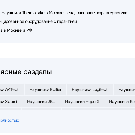
 Наушники Thermaltake в Москве Цена, описание, характеристики.
цированное оборудование с гарантией!
а в Москве и РФ
ярные разделы
ки A4Tech
Наушники Edifier
Наушники Logitech
Наушник
и Xiaomi
Наушники JBL
Наушники HyperX
Наушники So
и Oklick
Наушники Sven
Наушники MONSTER
Наушники
полностью
и Sennheiser
Наушники FiiO
Наушники Samsung
Наушни