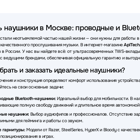
ки VT
Наушники OneOdio
Наушники Bang&Olufsen
Науш
и Axtel
Наушники Rapoo
Наушники Beyerdynamic
Науш
ь наушники в Москве: проводные и Bluet
ки Honor
Наушники Havit
Наушники Audio-Technica
Науш
стали неотъемлемой частью нашей жизни — они нужны для работы в о
ки MARSHALL
Наушники TECNO
Наушники Redragon
На
 качественного прослушивания музыки. В интернет-магазине
AplTech
 в России. У нас вы найдете всё: от ультрасовременных TWS-вкла
ки MCHOSE
Наушники ExeGate
Наушники Takstar
Наушн
с ведущими брендами, обеспечивая официальную гарантию и выгодны
и Dell
Наушники Simgot
Наушники Canyon
Наушники M
брать и заказать идеальные наушники?
ки OLMIO
Наушники Nothing
Наушники CROWN micro
Н
ючения и конструкция определяют комфорт использования устройств
йтесь на свои основные задачи:
и Bowers & Wilkins
Наушники Dark Project
Наушники AKG
одные Bluetooth-наушники:
Идеальный выбор для мобильности. В нали
ки Hama
Наушники MSI
Наушники EPOS
Наушники OneP
ивающие полную свободу движений и длительное время автономной
ные наушники:
Выбор аудиофилов и профессионалов. Отсутствие заде
ки Dunu
Наушники Fanvil
Наушники Aula
Наушники Nur
имыми для гейминга и работы со звуком.
ки AVTech
Наушники Ritmix
Наушники Microlab
Наушники
 гарнитуры:
Модели от Razer, SteelSeries, HyperX и Bloody с качес
 позиционирования в играх.