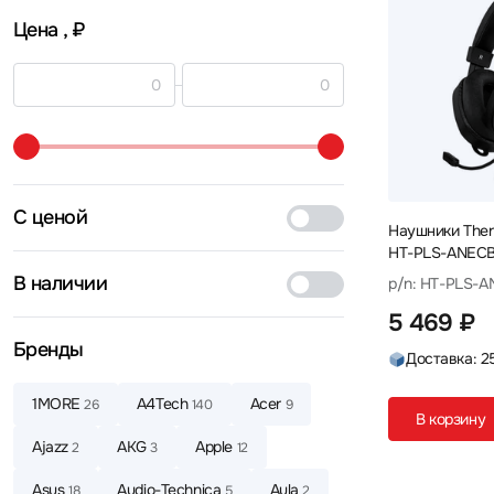
Цена
, ₽
С ценой
Наушники Ther
HT-PLS-ANEC
В наличии
p/n: HT-PLS-
5 469 ₽
Бренды
Доставка: 2
1MORE
A4Tech
Acer
26
140
9
В корзину
Ajazz
AKG
Apple
2
3
12
Asus
Audio-Technica
Aula
18
5
2