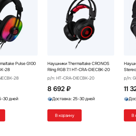
maltake Pulse G100
Наушники Thermaltake CRONOS
Наушн
BK-28
Riing RGB 7.1 HT-CRA-DIECBK-20
Stere
ANEC
ANECBK-28
p/n: HT-CRA-DIECBK-20
p/n: 
8 692 ₽
11 3
5-30 дней
Доставка: 25-30 дней
Дос
В корзину
В 