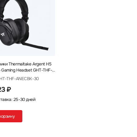
ики Thermaltake Argent H5
o Gaming Headset GHT-THF-
BK-30
GHT-THF-ANECBK-30
23 ₽
тавка: 25-30 дней
корзину