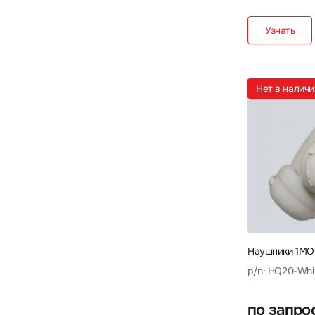
Sven
Takstar
TECNO
18
7
8
Узнать
Thermaltake
Trust
Ttec
3
6
4
TWS
UGREEN
VT
3
13
12
Нет в налич
X-Game
Xiaomi
Yealink
3
45
21
Наушники 1MO
p/n: HQ20-Whi
по запро