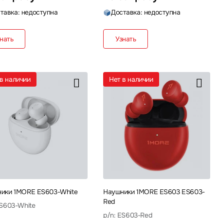
тавка: недоступна
Доставка: недоступна
нать
Узнать
т в наличии
Нет в наличии
ики 1MORE ES603-White
Наушники 1MORE ES603 ES603-
Red
ES603-White
p/n: ES603-Red