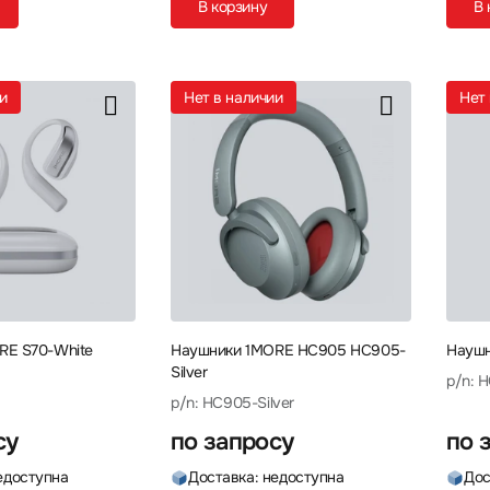
В корзину
В 
ии
Нет в наличии
Не
RE S70-White
Наушники 1MORE HC905 HC905-
Наушн
Silver
p/n: 
p/n: HC905-Silver
су
по запросу
по 
едоступна
Доставка: недоступна
Дос