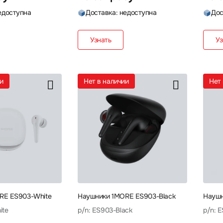
едоступна
Доставка: недоступна
Дос
Узнать
Уз
ии
Нет в наличии
Не
RE ES903-White
Наушники 1MORE ES903-Black
Наушн
ite
p/n: ES903-Black
p/n: 