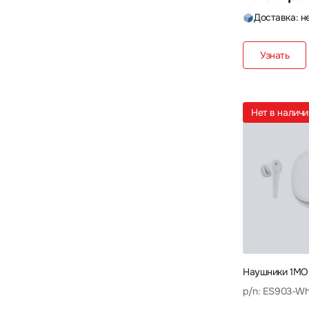
Доставка: н
Узнать
Нет в налич
Наушники 1MO
p/n: ES903-Wh