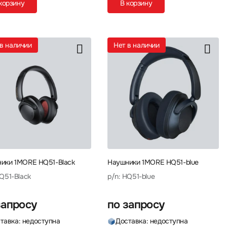
корзину
В корзину
т в наличии
Нет в наличии
ики 1MORE HQ51-Black
Наушники 1MORE HQ51-blue
HQ51-Black
p/n: HQ51-blue
запросу
по запросу
тавка: недоступна
Доставка: недоступна