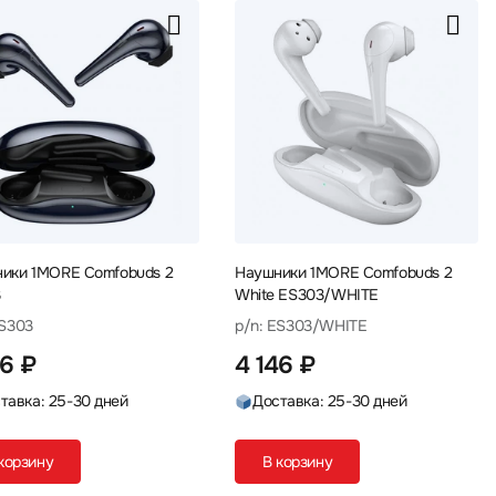
ики 1MORE Comfobuds 2
Наушники 1MORE Comfobuds 2
3
White ES303/WHITE
ES303
p/n: ES303/WHITE
46 ₽
4 146 ₽
тавка: 25-30 дней
Доставка: 25-30 дней
корзину
В корзину