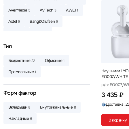
AverMedia
AVTech
AWEI
5
3
1
Axtel
Bang&Olufsen
9
9
Baseus
Belkin
4
6
Beyerdynamic
Bloody
8
15
Тип
Bowers & Wilkins
Canyon
3
4
Бюджетные
Офисные
22
1
CMF
Corsair
Cougar
1
1
1
Наушники 1MO
Премиальные
1
EO007/WHITE
Creative
Dareu
2
2
p/n: EO007/W
Dark Project
Defender
4
64
Форм фактор
3 435 ₽
Defunc
Dell
DENON
4
4
8
Доставка: 2
Вкладыши
Внутриканальные
8
11
Dunu
Edifier
EnGenius
3
77
5
Накладные
6
В корзину
EPOS
ExeGate
Fanvil
3
7
3