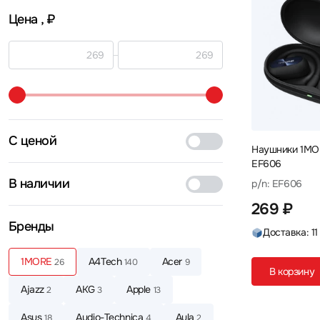
Цена
, ₽
С ценой
Наушники 1MOR
EF606
В наличии
p/n: EF606
269 ₽
Бренды
Доставка: 11
1MORE
A4Tech
Acer
26
140
9
В корзину
Ajazz
AKG
Apple
2
3
13
Asus
Audio-Technica
Aula
18
4
2