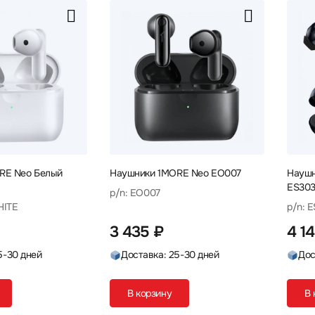
RE Neo Белый
Наушники 1MORE Neo EO007
Наушн
ES30
p/n: EO007
HITE
p/n: 
3 435 ₽
4 1
5-30 дней
Доставка: 25-30 дней
Дос
В корзину
В 