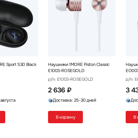
E Sport S30 Black
Наушники 1MORE Piston Classic
Наушн
E1003-ROSEGOLD
EO007
p/n: E1003-ROSEGOLD
p/n: 
2 636 ₽
3 4
 августа
Доставка: 25-30 дней
Дос
В корзину
В 