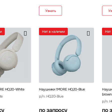
Узнать
Уз
ии
Нет в наличии
Не
RE HQ20-White
Наушники 1MORE HQ20-Blue
Наушн
brown
te
p/n: HQ20-Blue
p/n: 
су
по запросу
по 