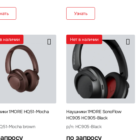
нать
Узнать
т в наличии
Нет в наличии
ики 1MORE HQ51-Mocha
Наушники 1MORE SonoFlow
HC905 HC905-Black
HQ51-Mocha brown
p/n: HC905-Black
запросу
по запросу