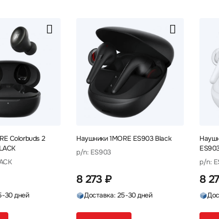
E Colorbuds 2
Наушники 1MORE ES903 Black
Наушн
BLACK
ES90
p/n: ES903
LACK
p/n: 
8 273 ₽
8 2
5-30 дней
Доставка: 25-30 дней
Дос