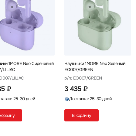
ики 1MORE Neo Сиреневый
Наушники 1MORE Neo Зелёный
/LILIAC
EO007/GREEN
EO007/LILIAC
p/n: EO007/GREEN
35 ₽
3 435 ₽
тавка: 25-30 дней
Доставка: 25-30 дней
корзину
В корзину