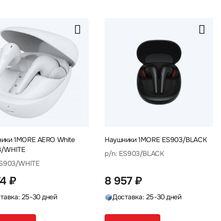
ики 1MORE AERO White
Наушники 1MORE ES903/BLACK
3/WHITE
p/n: ES903/BLACK
ES903/WHITE
74 ₽
8 957 ₽
тавка: 25-30 дней
Доставка: 25-30 дней