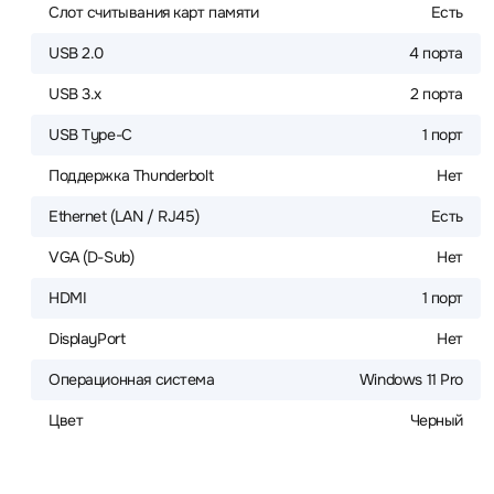
Слот считывания карт памяти
Есть
USB 2.0
4 порта
USB 3.x
2 порта
USB Type-C
1 порт
Поддержка Thunderbolt
Нет
Ethernet (LAN / RJ45)
Есть
VGA (D-Sub)
Нет
HDMI
1 порт
DisplayPort
Нет
Операционная система
Windows 11 Pro
Цвет
Черный