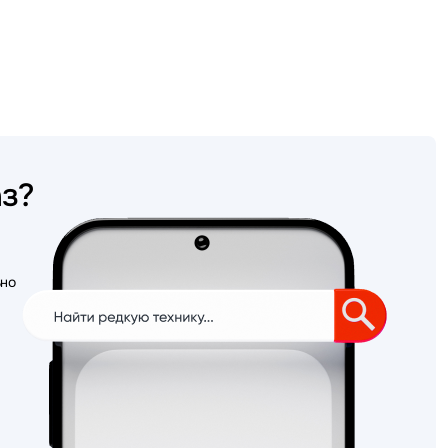
аз?
ьно