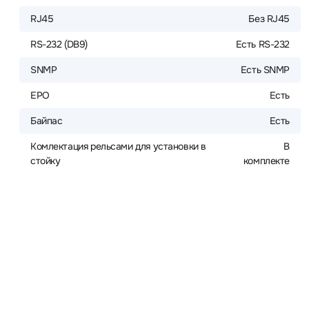
RJ45
Без RJ45
RS-232 (DB9)
Есть RS-232
SNMP
Есть SNMP
EPO
Есть
Байпас
Есть
Комлектация рельсами для установки в
В
стойку
комплекте