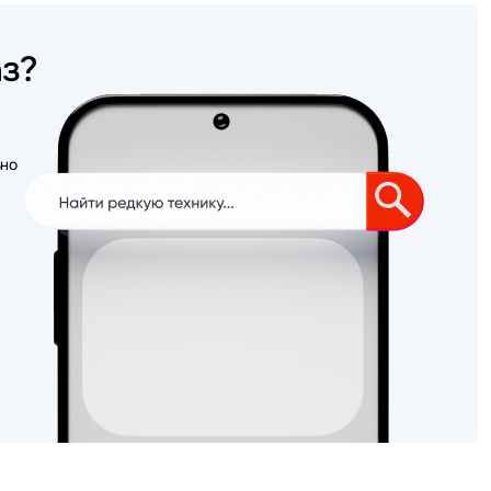
аз?
ьно