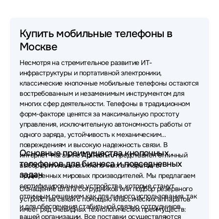
Мобильные телефоны Xenium
Мобильные телефоны TeXet
Купить мобильные телефоны в
Москве
Мобильные телефоны OLMIO
Несмотря на стремительное развитие ИТ-
Мобильные телефоны Fly
инфраструктуры и портативной электроники,
классические кнопочные мобильные телефоны остаются
востребованным и незаменимым инструментом для
многих сфер деятельности. Телефоны в традиционном
форм-факторе ценятся за максимальную простоту
управления, исключительную автономность работы от
одного заряда, устойчивость к механическим
повреждениям и высокую надежность связи. В
Основные преимущества кнопочных
интернет-магазине
AplTech.ru
представлен отличный
телефонов для бизнеса и повседневных
выбор оригинальных кнопочных аппаратов от
задач
проверенных мировых производителей. Мы предлагаем
сертифицированные устройства, которые станут
Оснащение штата сотрудников или подбор резервного
отличным решением как для личного использования, так
устройства связи с помощью классических аппаратов
и для обеспечения стабильной связью сотрудников
имеет ряд очевидных технологических преимуществ:
вашей организации. Все поставки осуществляются