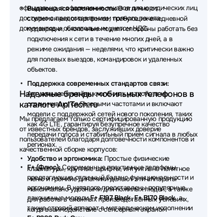
официально, а оформление заказов для юридических лиц
Выдающаяся автономность:
В отличие от
доступно с предоставлением полного пакета
современных смартфонов, требующих ежедневной
документов и обязательным учетом НДС.
подзарядки, кнопочные модели способны работать без
подключения к сети в течение многих дней, а в
режиме ожидания — неделями, что критически важно
для полевых выездов, командировок и удаленных
объектов.
Поддержка современных стандартов связи:
Надежные бренды мобильных телефонов в
Актуальные линейки кнопочных устройств не
каталоге AplTech.ru
ограничиваются базовыми частотами и включают
модели с поддержкой сетей нового поколения, таких
Мы предлагаем только сертифицированную продукцию
как 4G LTE, гарантируя безупречное качество
от известных брендов, заслуживших доверие
передачи голоса и стабильный прием сигнала в любых
пользователей благодаря долговечности компонентов и
регионах.
качественной сборке корпусов:
Удобство и эргономика:
Простые физические
F+ (Флюс):
Современные практичные телефоны,
клавиатуры, крупные шрифты, интуитивно понятное
предлагающие отличный баланс функциональности и
меню и громкие динамики делают эти аппараты
эргономики. В каталоге представлены популярные
максимально удобными для пожилых людей, а также
лаконичные модели
F+ F197 Black, F+ B170 Black
, а
для работы в сложных производственных условиях,
также строгий аппарат в металлическом исполнении
когда взаимодействие с сенсорным экраном