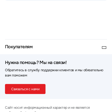
компании.
Быстрая и бережная доставка:
Все мобильные
телефоны бережно упаковываются для
транспортировки. Мы обеспечиваем оперативную
курьерскую доставку по Москве, а также
надежную отправку электроники проверенными
транспортными компаниями во все регионы
России.
Покупателям
Нужна помощь? Мы на связи!
Обратитесь в службу поддержки клиентов и мы обязательно
вам поможем
Связаться с нами
Сайт носит информационный характер и не является