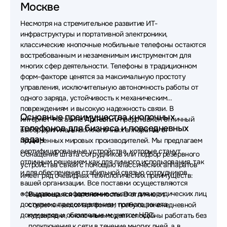
Москве
Мобильные телефоны OLMIO
Несмотря на стремительное развитие ИТ-
Мобильные телефоны Fly
инфраструктуры и портативной электроники,
классические кнопочные мобильные телефоны остаются
востребованным и незаменимым инструментом для
многих сфер деятельности. Телефоны в традиционном
форм-факторе ценятся за максимальную простоту
управления, исключительную автономность работы от
одного заряда, устойчивость к механическим
повреждениям и высокую надежность связи. В
Основные преимущества кнопочных
интернет-магазине
AplTech.ru
представлен отличный
телефонов для бизнеса и повседневных
выбор оригинальных кнопочных аппаратов от
задач
проверенных мировых производителей. Мы предлагаем
сертифицированные устройства, которые станут
Оснащение штата сотрудников или подбор резервного
отличным решением как для личного использования, так
устройства связи с помощью классических аппаратов
и для обеспечения стабильной связью сотрудников
имеет ряд очевидных технологических преимуществ:
вашей организации. Все поставки осуществляются
официально, а оформление заказов для юридических лиц
Выдающаяся автономность:
В отличие от
доступно с предоставлением полного пакета
современных смартфонов, требующих ежедневной
документов и обязательным учетом НДС.
подзарядки, кнопочные модели способны работать без
подключения к сети в течение многих дней, а в