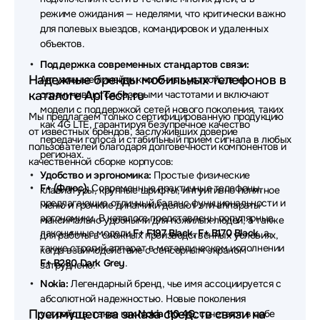
режиме ожидания — неделями, что критически важно
для полевых выездов, командировок и удаленных
объектов.
Поддержка современных стандартов связи:
Надежные бренды мобильных телефонов в
Актуальные линейки кнопочных устройств не
каталоге AplTech.ru
ограничиваются базовыми частотами и включают
модели с поддержкой сетей нового поколения, таких
Мы предлагаем только сертифицированную продукцию
как 4G LTE, гарантируя безупречное качество
от известных брендов, заслуживших доверие
передачи голоса и стабильный прием сигнала в любых
пользователей благодаря долговечности компонентов и
регионах.
качественной сборке корпусов:
Удобство и эргономика:
Простые физические
F+ (Флюс):
Современные практичные телефоны,
клавиатуры, крупные шрифты, интуитивно понятное
предлагающие отличный баланс функциональности и
меню и громкие динамики делают эти аппараты
эргономики. В каталоге представлены популярные
максимально удобными для пожилых людей, а также
лаконичные модели
F+ F197 Black, F+ B170 Black
, а
для работы в сложных производственных условиях,
также строгий аппарат в металлическом исполнении
когда взаимодействие с сенсорным экраном
F+ B280 Dark Grey
.
затруднено.
Nokia:
Легендарный бренд, чье имя ассоциируется с
абсолютной надежностью. Новые поколения
Преимущества заказа средств связи на
устройств, такие как
Nokia 110 4G
, сочетают в себе