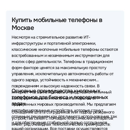
Мобильные телефоны Xenium
Мобильные телефоны TeXet
Купить мобильные телефоны в
Москве
Мобильные телефоны OLMIO
Несмотря на стремительное развитие ИТ-
Мобильные телефоны Fly
инфраструктуры и портативной электроники,
классические кнопочные мобильные телефоны остаются
востребованным и незаменимым инструментом для
многих сфер деятельности. Телефоны в традиционном
форм-факторе ценятся за максимальную простоту
управления, исключительную автономность работы от
одного заряда, устойчивость к механическим
повреждениям и высокую надежность связи. В
Основные преимущества кнопочных
интернет-магазине
AplTech.ru
представлен отличный
телефонов для бизнеса и повседневных
выбор оригинальных кнопочных аппаратов от
задач
проверенных мировых производителей. Мы предлагаем
сертифицированные устройства, которые станут
Оснащение штата сотрудников или подбор резервного
отличным решением как для личного использования, так
устройства связи с помощью классических аппаратов
и для обеспечения стабильной связью сотрудников
имеет ряд очевидных технологических преимуществ:
вашей организации. Все поставки осуществляются