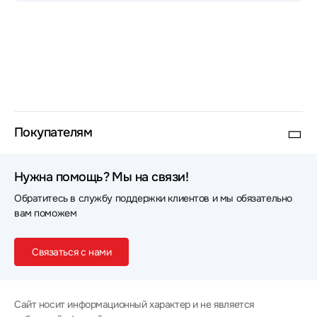
компании.
Быстрая и бережная доставка:
Все мобильные
телефоны бережно упаковываются для
транспортировки. Мы обеспечиваем оперативную
курьерскую доставку по Москве, а также
надежную отправку электроники проверенными
транспортными компаниями во все регионы
России.
Покупателям
Нужна помощь? Мы на связи!
Обратитесь в службу поддержки клиентов и мы обязательно
вам поможем
Связаться с нами
Сайт носит информационный характер и не является