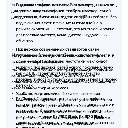
официально, а оформление заказов для юридических лиц
Выдающаяся автономность:
В отличие от
доступно с предоставлением полного пакета
современных смартфонов, требующих ежедневной
документов и обязательным учетом НДС.
подзарядки, кнопочные модели способны работать без
подключения к сети в течение многих дней, а в
режиме ожидания — неделями, что критически важно
для полевых выездов, командировок и удаленных
объектов.
Поддержка современных стандартов связи:
Надежные бренды мобильных телефонов в
Актуальные линейки кнопочных устройств не
каталоге AplTech.ru
ограничиваются базовыми частотами и включают
модели с поддержкой сетей нового поколения, таких
Мы предлагаем только сертифицированную продукцию
как 4G LTE, гарантируя безупречное качество
от известных брендов, заслуживших доверие
передачи голоса и стабильный прием сигнала в любых
пользователей благодаря долговечности компонентов и
регионах.
качественной сборке корпусов:
Удобство и эргономика:
Простые физические
F+ (Флюс):
Современные практичные телефоны,
клавиатуры, крупные шрифты, интуитивно понятное
предлагающие отличный баланс функциональности и
меню и громкие динамики делают эти аппараты
эргономики. В каталоге представлены популярные
максимально удобными для пожилых людей, а также
лаконичные модели
F+ F197 Black, F+ B170 Black
, а
для работы в сложных производственных условиях,
также строгий аппарат в металлическом исполнении
когда взаимодействие с сенсорным экраном