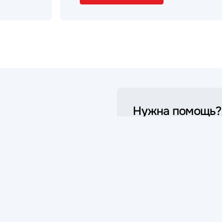
Нужна помощь?
Мы на связи!
Обратитесь в службу подд
клиентов и мы обязательно
поможем
График работы:
09:00-18:00 (Пн-Пт)