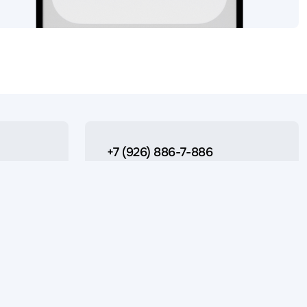
+7 (926) 886-7-886
Для сообщений в Whatsapp, Max и
Telegram
Также доступен для обычных звонков
и сообщений 09:00-18:00 (Пн-Пт)
ержки
+7 (495) 822-02-80
 вам
Городской номер
office@apltech.ru
Для запросов и спецификаций