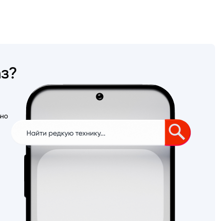
аз?
ьно