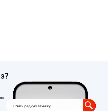
аз?
ьно