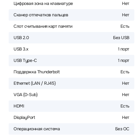
Цифровая зона на клавиатуре
Нет
Сканер отпечатков пальцев
Нет
Слот считывания карт памяти
Есть
USB 2.0
Без USB
USB 3.x
1 порт
USB Type-C
1 порт
Поддержка Thunderbolt
Есть
Ethernet (LAN / RJ45)
Нет
VGA (D-Sub)
Нет
HDMI
Есть
DisplayPort
Нет
Операционная система
Без ОС