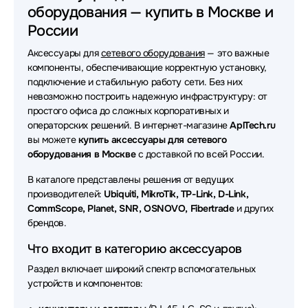
оборудования — купить в Москве и
Аксессуары для сетевого оборудования HPE
России
Аксессуары для сетевого оборудования Ruijie
Аксессуары для
сетевого оборудования
— это важные
Аксессуары для сетевого оборудования ATEN
компоненты, обеспечивающие корректную установку,
подключение и стабильную работу сети. Без них
Аксессуары для сетевого оборудования Extreme
невозможно построить надежную инфраструктуру: от
простого офиса до сложных корпоративных и
Аксессуары для сетевого оборудования Juniper
операторских решений. В интернет-магазине
AplTech.ru
вы можете
купить аксессуары для сетевого
Аксессуары для сетевого оборудования SNR
оборудования в Москве
с доставкой по всей России.
Аксессуары для сетевого оборудования H3C
В каталоге представлены решения от ведущих
производителей:
Ubiquiti, MikroTik, TP-Link, D-Link,
Аксессуары для сетевого оборудования Fibertrade
CommScope, Planet, SNR, OSNOVO, Fibertrade
и других
брендов.
Аксессуары для сетевого оборудования Mellanox
Что входит в категорию аксессуаров
Аксессуары для сетевого оборудования LR-Link
Раздел включает широкий спектр вспомогательных
устройств и компонентов:
Аксессуары для сетевого оборудования TP-Link