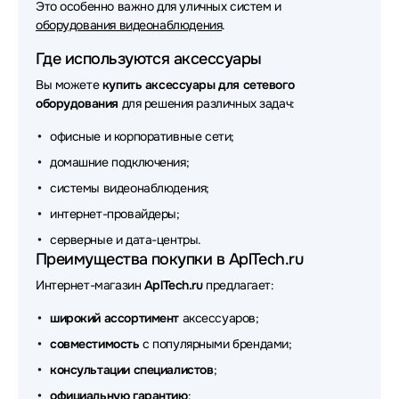
Это особенно важно для уличных систем и
оборудования видеонаблюдения
.
Аксессуары для сетевого оборудования Fujitsu
Где используются аксессуары
Аксессуары для сетевого оборудования Chenbro
Вы можете
купить аксессуары для сетевого
Аксессуары для сетевого оборудования Fortinet
оборудования
для решения различных задач:
офисные и корпоративные сети;
Аксессуары для сетевого оборудования Silverstone
домашние подключения;
Аксессуары для сетевого оборудования 3М
системы видеонаблюдения;
Аксессуары для сетевого оборудования MONSTER
интернет-провайдеры;
серверные и дата-центры.
Аксессуары для сетевого оборудования NingBo
Преимущества покупки в AplTech.ru
Аксессуары для сетевого оборудования Broadcom
Интернет-магазин
AplTech.ru
предлагает:
Аксессуары для сетевого оборудования Lonte
широкий ассортимент
аксессуаров;
совместимость
с популярными брендами;
Аксессуары для сетевого оборудования Mean Well
консультации специалистов
;
Аксессуары для сетевого оборудования Orange Pi
официальную гарантию
;