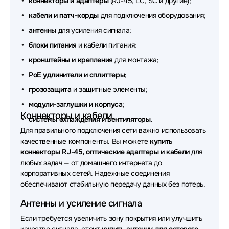
коннекторы и адаптеры
(RJ-45, LC, SC и другие);
Аксессуары для сетевого оборудования Planet
кабели и патч-корды
для подключения оборудования;
Аксессуары для сетевого оборудования Huawei
антенны
для усиления сигнала;
блоки питания
и кабели питания;
Аксессуары для сетевого оборудования OSNOVO
кронштейны и крепления
для монтажа;
Аксессуары для сетевого оборудования
PoE удлинители и сплиттеры
;
ADVANTECH
грозозащита
и защитные элементы;
Аксессуары для сетевого оборудования Origo
модули-заглушки и корпуса
;
Коннекторы и кабели
Аксессуары для сетевого оборудования Supermicro
системы охлаждения и вентиляторы
.
Для правильного подключения сети важно использовать
Аксессуары для сетевого оборудования
качественные компоненты. Вы можете
купить
WYRESTORM
коннекторы RJ-45, оптические адаптеры и кабели
для
любых задач — от домашнего интернета до
Аксессуары для сетевого оборудования Триколор
корпоративных сетей. Надежные соединения
обеспечивают стабильную передачу данных без потерь.
Аксессуары для сетевого оборудования Lonte
Technology
Антенны и усиление сигнала
Если требуется увеличить зону покрытия или улучшить
Аксессуары для сетевого оборудования Fibo