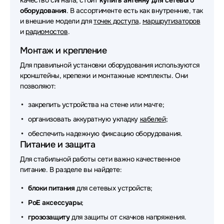
качество сигнала, стоит
купить антенну для сетевого
оборудования
Аксессуары для сетевого оборудования Digma
. В ассортименте есть как внутренние, так
и внешние модели для
точек доступа
,
маршрутизаторов
Аксессуары для сетевого оборудования JPC
и
радиомостов
.
Монтаж и крепление
Аксессуары для сетевого оборудования
Greenconnect
Для правильной установки оборудования используются
кронштейны, крепежи и монтажные комплекты. Они
Аксессуары для сетевого оборудования Zyxel
позволяют:
Аксессуары для сетевого оборудования PowerTone
закрепить устройства на стене или мачте;
организовать аккуратную укладку
кабелей
;
Аксессуары для сетевого оборудования Nvidia
обеспечить надежную фиксацию оборудования.
Аксессуары для сетевого оборудования Savant
Питание и защита
Для стабильной работы сети важно качественное
Аксессуары для сетевого оборудования CUDY
питание. В разделе вы найдете:
Аксессуары для сетевого оборудования FSP
блоки питания
для сетевых устройств;
Аксессуары для сетевого оборудования Qnap
PoE аксессуары
;
грозозащиту
для защиты от скачков напряжения.
Аксессуары для сетевого оборудования Lenovo