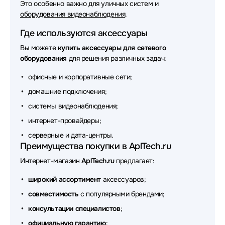
Это особенно важно для уличных систем и
оборудования видеонаблюдения
.
Аксессуары для сетевого оборудования Qnap
Где используются аксессуары
Аксессуары для сетевого оборудования Lenovo
Вы можете
купить аксессуары для сетевого
Аксессуары для сетевого оборудования Fortinet
оборудования
для решения различных задач:
офисные и корпоративные сети;
Аксессуары для сетевого оборудования 3М
домашние подключения;
Аксессуары для сетевого оборудования Silverstone
системы видеонаблюдения;
Аксессуары для сетевого оборудования MONSTER
интернет-провайдеры;
серверные и дата-центры.
Аксессуары для сетевого оборудования NingBo
Преимущества покупки в AplTech.ru
Аксессуары для сетевого оборудования Broadcom
Интернет-магазин
AplTech.ru
предлагает:
Аксессуары для сетевого оборудования Lonte
широкий ассортимент
аксессуаров;
совместимость
с популярными брендами;
Аксессуары для сетевого оборудования Mean Well
консультации специалистов
;
Аксессуары для сетевого оборудования Cablexpert
официальную гарантию
;