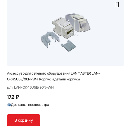
Аксессуар для сетевого оборудования LANMASTER LAN-
OK45U5E/90N-WH Корпус и детали корпуса
p/n: LAN-OK45U5E/90N-WH
172 ₽
Доставка: послезавтра
В корзину