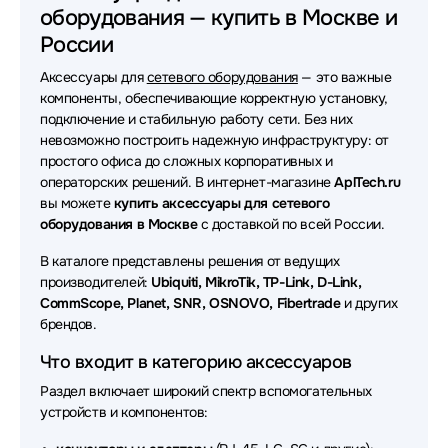
оборудования — купить в Москве и
Аксессуары для сетевого оборудования HPE
России
Аксессуары для сетевого оборудования ATEN
Аксессуары для
сетевого оборудования
— это важные
Аксессуары для сетевого оборудования Ruijie
компоненты, обеспечивающие корректную установку,
подключение и стабильную работу сети. Без них
Аксессуары для сетевого оборудования Extreme
невозможно построить надежную инфраструктуру: от
простого офиса до сложных корпоративных и
Аксессуары для сетевого оборудования Juniper
операторских решений. В интернет-магазине
AplTech.ru
вы можете
купить аксессуары для сетевого
Аксессуары для сетевого оборудования SNR
оборудования в Москве
с доставкой по всей России.
Аксессуары для сетевого оборудования H3C
В каталоге представлены решения от ведущих
производителей:
Ubiquiti, MikroTik, TP-Link, D-Link,
Аксессуары для сетевого оборудования Fibertrade
CommScope, Planet, SNR, OSNOVO, Fibertrade
и других
брендов.
Аксессуары для сетевого оборудования Mellanox
Что входит в категорию аксессуаров
Аксессуары для сетевого оборудования LR-Link
Раздел включает широкий спектр вспомогательных
устройств и компонентов:
Аксессуары для сетевого оборудования TP-Link