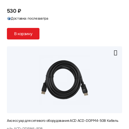
530 ₽
Доставка: послезавтра
В корзину
Аксессуар для сетевого оборудования ACD ACD-DDPM4-50B Кабель
p/n: ACD-DDPM4-50B