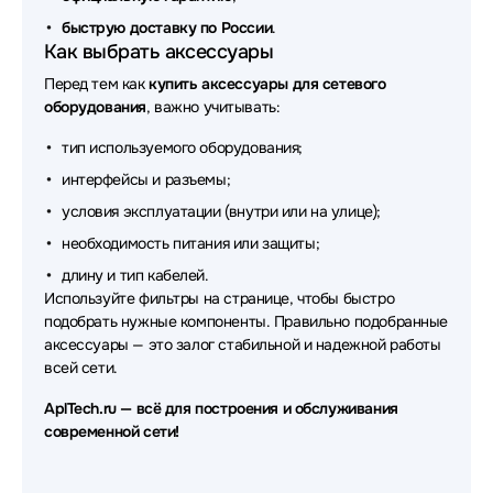
быструю доставку по России
Аксессуары для сетевого оборудования Keenetic
.
Как выбрать аксессуары
Аксессуары для сетевого оборудования Impinj
Перед тем как
купить аксессуары для сетевого
оборудования
, важно учитывать:
Аксессуары для сетевого оборудования Eltex
тип используемого оборудования;
Аксессуары для сетевого оборудования Legrand
интерфейсы и разъемы;
Аксессуары для сетевого оборудования C3
условия эксплуатации (внутри или на улице);
Solutions
необходимость питания или защиты;
Аксессуары для сетевого оборудования Orange Pi
длину и тип кабелей.
Используйте фильтры на странице, чтобы быстро
Аксессуары для сетевого оборудования Torus
подобрать нужные компоненты. Правильно подобранные
аксессуары — это залог стабильной и надежной работы
Аксессуары для сетевого оборудования Matrox
всей сети.
Аксессуары для сетевого оборудования Gooxi
AplTech.ru — всё для построения и обслуживания
современной сети!
Аксессуары для сетевого оборудования Allied
Telesis