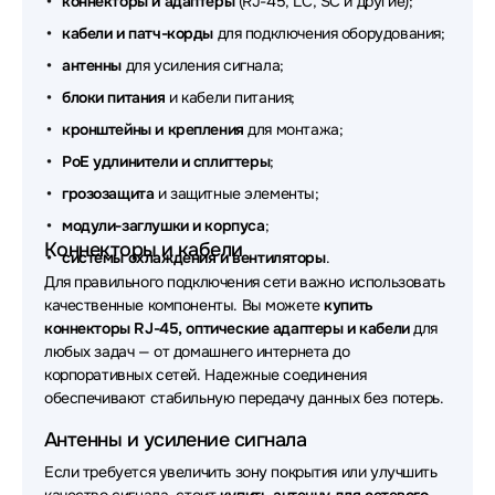
коннекторы и адаптеры
(RJ-45, LC, SC и другие);
Аксессуары для сетевого оборудования Planet
кабели и патч-корды
для подключения оборудования;
Аксессуары для сетевого оборудования Huawei
антенны
для усиления сигнала;
блоки питания
и кабели питания;
Аксессуары для сетевого оборудования OSNOVO
кронштейны и крепления
для монтажа;
Аксессуары для сетевого оборудования Origo
PoE удлинители и сплиттеры
;
Аксессуары для сетевого оборудования
грозозащита
и защитные элементы;
ADVANTECH
модули-заглушки и корпуса
;
Коннекторы и кабели
Аксессуары для сетевого оборудования Supermicro
системы охлаждения и вентиляторы
.
Для правильного подключения сети важно использовать
Аксессуары для сетевого оборудования
качественные компоненты. Вы можете
купить
WYRESTORM
коннекторы RJ-45, оптические адаптеры и кабели
для
любых задач — от домашнего интернета до
Аксессуары для сетевого оборудования Триколор
корпоративных сетей. Надежные соединения
обеспечивают стабильную передачу данных без потерь.
Аксессуары для сетевого оборудования Lonte
Technology
Антенны и усиление сигнала
Если требуется увеличить зону покрытия или улучшить
Аксессуары для сетевого оборудования Fibo