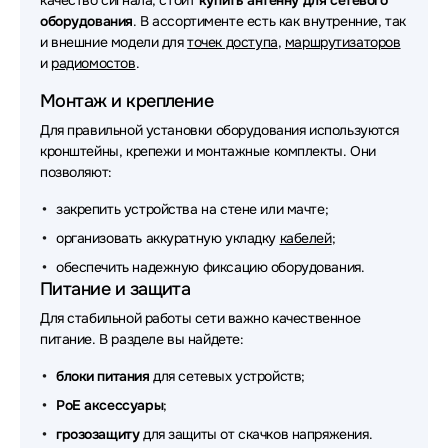
качество сигнала, стоит
купить антенну для сетевого
оборудования
Аксессуары для сетевого оборудования Nvidia
. В ассортименте есть как внутренние, так
и внешние модели для
точек доступа
,
маршрутизаторов
Аксессуары для сетевого оборудования Savant
и
радиомостов
.
Монтаж и крепление
Аксессуары для сетевого оборудования JPC
Для правильной установки оборудования используются
Аксессуары для сетевого оборудования Digma
кронштейны, крепежи и монтажные комплекты. Они
позволяют:
Аксессуары для сетевого оборудования
Greenconnect
закрепить устройства на стене или мачте;
организовать аккуратную укладку
кабелей
;
Аксессуары для сетевого оборудования PowerTone
обеспечить надежную фиксацию оборудования.
Аксессуары для сетевого оборудования Zyxel
Питание и защита
Для стабильной работы сети важно качественное
Аксессуары для сетевого оборудования Fujitsu
питание. В разделе вы найдете:
Аксессуары для сетевого оборудования Chenbro
блоки питания
для сетевых устройств;
Аксессуары для сетевого оборудования CUDY
PoE аксессуары
;
грозозащиту
для защиты от скачков напряжения.
Аксессуары для сетевого оборудования FSP