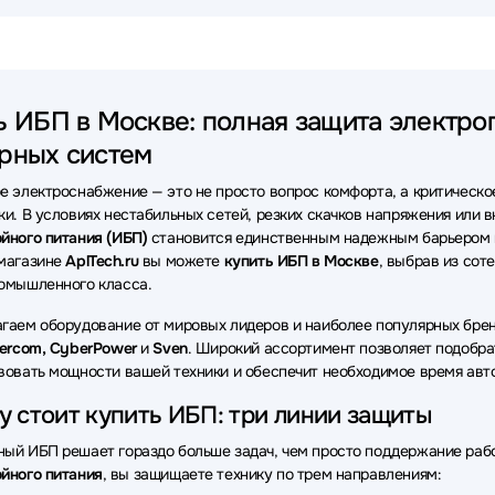
ки бесперебойного питания (ИБП - UPS) Импульс
Источники бесп
ки бесперебойного питания (ИБП - UPS) Systeme Electric
Источни
ь ИБП в Москве: полная защита электроп
ки бесперебойного питания (ИБП - UPS) Delta
Источники беспере
рных систем
ки бесперебойного питания (ИБП - UPS) SNR
Источники беспере
е электроснабжение — это не просто вопрос комфорта, а критическо
ки бесперебойного питания (ИБП - UPS) SMARTWATT
Источники 
ки. В условиях нестабильных сетей, резких скачков напряжения или
йного питания (ИБП)
становится единственным надежным барьером 
ки бесперебойного питания (ИБП - UPS) Vertiv
Источники беспере
магазине
AplTech.ru
вы можете
купить ИБП в Москве
, выбрав из сот
омышленного класса.
ки бесперебойного питания (ИБП - UPS) MARSRIVA
Источники бе
гаем оборудование от мировых лидеров и наиболее популярных брен
ки бесперебойного питания (ИБП - UPS) ELTENA
Источники бесп
wercom, CyberPower
и
Sven
. Широкий ассортимент позволяет подобра
вовать мощности вашей техники и обеспечит необходимое время авт
ки бесперебойного питания (ИБП - UPS) Astergo
Источники беспе
 стоит купить ИБП: три линии защиты
ки бесперебойного питания (ИБП - UPS) ADC
Источники беспереб
ый ИБП решает гораздо больше задач, чем просто поддержание раб
йного питания
, вы защищаете технику по трем направлениям:
ки бесперебойного питания (ИБП - UPS) DKC
Источники беспереб