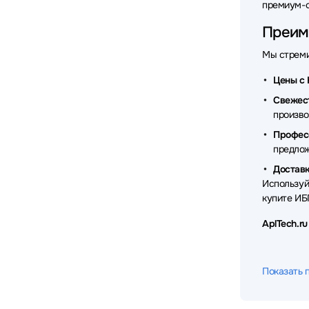
премиум-с
Преиму
Мы стреми
Цены с 
Свежес
произво
Профес
предло
Доставк
Используй
купите ИБ
AplTech.r
Показать 