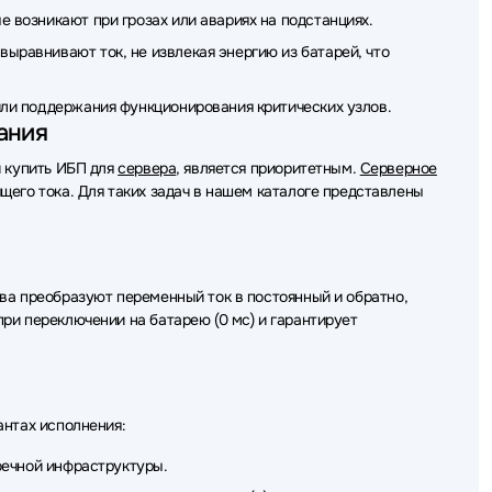
 возникают при грозах или авариях на подстанциях.
йного питания (ИБП - UPS) VOLTA
ыравнивают ток, не извлекая энергию из батарей, что
ки бесперебойного питания (ИБП - UPS) Schneider Electric
ли поддержания функционирования критических узлов.
бойного питания (ИБП - UPS)
ания
ойного питания (ИБП - UPS) Tripp-Lite
й купить ИБП для
сервера
, является приоритетным.
Серверное
его тока. Для таких задач в нашем каталоге представлены
еребойного питания (ИБП - UPS) ABB
перебойного питания (ИБП - UPS) HPE
ребойного питания (ИБП - UPS) Irbis
ва преобразуют переменный ток в постоянный и обратно,
ри переключении на батарею (0 мс) и гарантирует
и бесперебойного питания (ИБП - UPS) Norden
бойного питания (ИБП - UPS) Парус Электро
ебойного питания (ИБП - UPS) CROWN micro
антах исполнения:
еребойного питания (ИБП - UPS) Dimprom
оечной инфраструктуры.