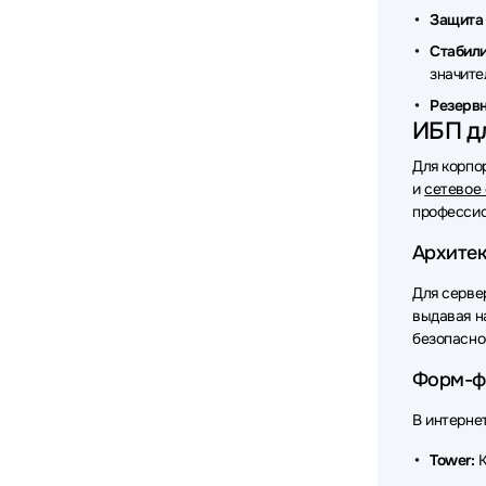
Защита 
Источни
Стабили
Источни
значите
Резервн
Источни
ИБП дл
Источни
Для корпо
и
сетевое
Источни
профессио
Источни
Архитек
Источни
Для серве
выдавая н
Источни
безопасно
Источни
Форм-ф
Источни
В интерне
Источни
Tower:
К