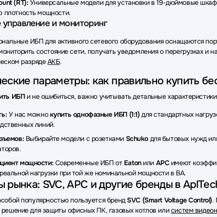
unt (RT):
Универсальные модели для установки в 19-дюймовые шкаф
 плотность мощности.
 управление и мониторинг
нальные ИБП для активного сетевого оборудования оснащаются по
мониторить состояние сети, получать уведомления о перегрузках и 
ческом разряде
АКБ
.
еские параметры: как правильно купить б
ить ИБП
и не ошибиться, важно учитывать детальные характеристики
ь:
У нас можно
купить однофазные ИБП (1:1)
для стандартных нагру
дственных линий.
зъемов:
Выбирайте модели с розетками
Schuko
для бытовых нужд и
торов.
циент мощности:
Современные ИБП от
Eaton
или
APC
имеют коэффици
реальной нагрузки при той же номинальной мощности в ВА.
 рынка: SVC, APC и другие бренды в AplTec
особой популярностью пользуется бренд
SVC (Smart Voltage Control)
.
 решение для защиты офисных ПК, газовых котлов или
систем видео