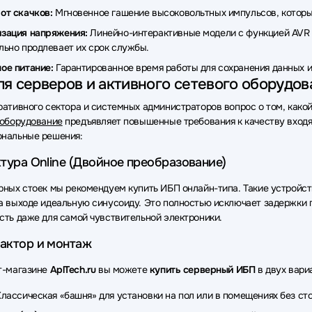
от скачков:
Мгновенное гашение высоковольтных импульсов, которые
ки бесперебойного питания (ИБП - UPS) 2E
Источники бесперебо
зация напряжения:
Линейно-интерактивные модели с функцией AVR в
ки бесперебойного питания (ИБП - UPS) Сайбер Электро
Источни
льно продлевает их срок службы.
ое питание:
Гарантированное время работы для сохранения данных и
ки бесперебойного питания (ИБП - UPS) Sven
Источники беспере
я серверов и активного сетевого оборудов
ки бесперебойного питания (ИБП - UPS) CBR
Источники беспереб
ративного сектора и системных администраторов вопрос о том, како
 оборудование
предъявляет повышенные требования к качеству входящ
ки бесперебойного питания (ИБП - UPS) Hikvision
Источники бесп
нальные решения:
ки бесперебойного питания (ИБП - UPS) Crusader
Источники бес
тура Online (Двойное преобразование)
ки бесперебойного питания (ИБП - UPS) OPTIMA
Источники беспе
рных стоек мы рекомендуем купить ИБП онлайн-типа. Такие устройст
а выходе идеальную синусоиду. Это полностью исключает задержки п
ки бесперебойного питания (ИБП - UPS) HIDEN EXPERT
Источник
сть даже для самой чувствительной электроники.
ки бесперебойного питания (ИБП - UPS) NJoy
Источники беспере
актор и монтаж
ки бесперебойного питания (ИБП - UPS) Qdion
Источники беспер
т-магазине
AplTech.ru
вы можете
купить серверный ИБП
в двух вари
ки бесперебойного питания (ИБП - UPS) CROWN
Источники бесп
лассическая «башня» для установки на пол или в помещениях без ст