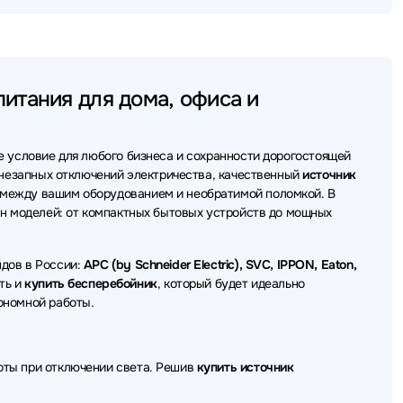
еребойного питания (ИБП - UPS) Tuncmatik
ки бесперебойного питания (ИБП - UPS) FSP
итания для дома, офиса и
бойного питания (ИБП - UPS) Штиль
бойного питания (ИБП - UPS) БАСТИОН
е условие для любого бизнеса и сохранности дорогостоящей
бесперебойного питания (ИБП - UPS) ITK
 внезапных отключений электричества, качественный
источник
между вашим оборудованием и необратимой поломкой. В
бойного питания (ИБП - UPS) Legrand
ен моделей: от компактных бытовых устройств до мощных
сперебойного питания (ИБП - UPS) Связь инжиниринг
дов в России:
APC (by Schneider Electric), SVC, IPPON, Eaton,
еребойного питания (ИБП - UPS) ACD
ть и
купить бесперебойник
, который будет идеально
ономной работы.
ребойного питания (ИБП - UPS) Raskat
ойного питания (ИБП - UPS) Borri
оты при отключении света. Решив
купить источник
ойного питания (ИБП - UPS) Delta Battery