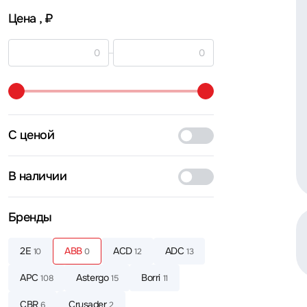
Цена
, ₽
С ценой
В наличии
Бренды
2E
ABB
ACD
ADC
10
0
12
13
APC
Astergo
Borri
108
15
11
CBR
Crusader
6
2