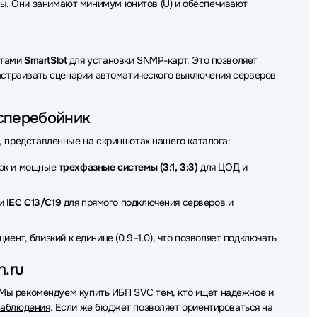
ы. Они занимают минимум юнитов (U) и обеспечивают
ртами
SmartSlot
для установки SNMP-карт. Это позволяет
настраивать сценарии автоматического выключения серверов
есперебойник
, представленные на скриншотах нашего каталога:
зок и мощные
трехфазные системы (3:1, 3:3)
для ЦОД и
ли
IEC C13/C19
для прямого подключения серверов и
ент, близкий к единице (0.9–1.0), что позволяет подключать
h.ru
 Мы рекомендуем купить ИБП SVC тем, кто ищет надежное и
наблюдения
. Если же бюджет позволяет ориентироваться на