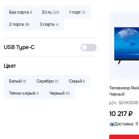
Без порта
Есть
1 порт
9
226
21
2 порта
3 порта
89
4
USB Type-C
Цвет
Белый
Серебро
Серый
15
10
8
Телевизор Rask
Темно-серый
Черный
4
311
Черный
p/n: 32H1000B
10 217 ₽
Доставка: 11