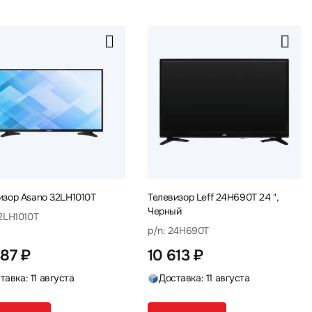
изор Asano 32LH1010T
Телевизор Leff 24H690T 24 ",
Черный
32LH1010T
p/n: 24H690T
487 ₽
10 613 ₽
тавка: 11 августа
Доставка: 11 августа