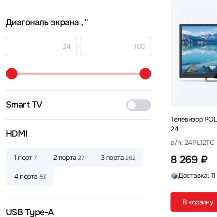
Skyworth
Sony
TCL
16
4
33
Диагональ экрана
, "
Topdevice
Xiaomi
Витязь
2
21
2
Яндекс
13
Smart TV
Телевизор PO
24 "
HDMI
p/n: 24PL12TC
1 порт
2 порта
3 порта
8 269 ₽
7
27
262
Доставка: 11
4 порта
53
В корзину
USB Type-A