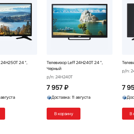
 24H250T 24 ",
Телевизор Leff 24H240T 24 ",
Телев
Черный
p/n: 
p/n: 24H240T
7 957 ₽
7 9
 августа
Доставка: 11 августа
Дос
В корзину
В 