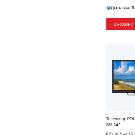
Доставка: 11
В корзину
Телевизор PO
SM 24 "
p/n: 24PL51TC