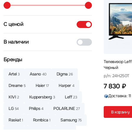
С ценой
В наличии
Бренды
Телевизор Leff
Черный
Artel
Asano
Digma
3
40
26
p/n: 24H250T
7 830 ₽
Dreame
Haier
Harper
5
17
4
Доставка: 11
KIVI
Kuppersberg
Leff
2
3
23
LG
Philips
POLARLINE
54
4
27
В корзину
Raskat
Rombica
Samsung
1
1
75
Sber
Shivaki
Skyland
1
2
1