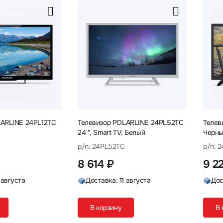
LARLINE 24PL12TC
Телевизор POLARLINE 24PL52TC
Телеви
24 ", Smart TV, Белый
Черн
p/n: 24PL52TC
p/n: 
8 614 ₽
9 2
 августа
Доставка: 11 августа
Дос
В корзину
В 