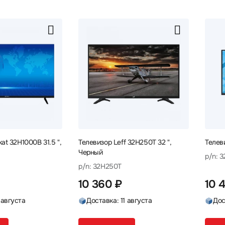
at 32H1000B 31.5 ",
Телевизор Leff 32H250T 32 ",
Телев
Черный
p/n: 
p/n: 32H250T
10 360 ₽
10 
 августа
Доставка: 11 августа
Дос