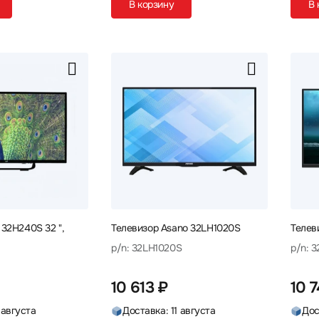
В корзину
В 
 32H240S 32 ",
Телевизор Asano 32LH1020S
Телев
p/n: 32LH1020S
p/n: 3
10 613 ₽
10 
 августа
Доставка: 11 августа
Дос