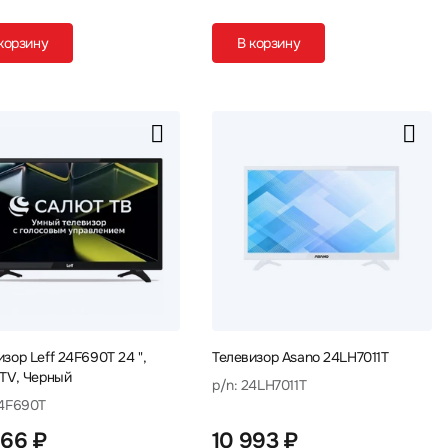
корзину
В корзину
зор Leff 24F690T 24 ",
Телевизор Asano 24LH7011T
 TV, Черный
p/n: 24LH7011T
24F690T
866 ₽
10 993 ₽