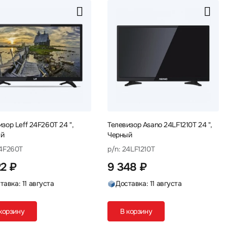
зор Leff 24F260T 24 ",
Телевизор Asano 24LF1210T 24 ",
ый
Черный
24F260T
p/n: 24LF1210T
22 ₽
9 348 ₽
тавка: 11 августа
Доставка: 11 августа
корзину
В корзину