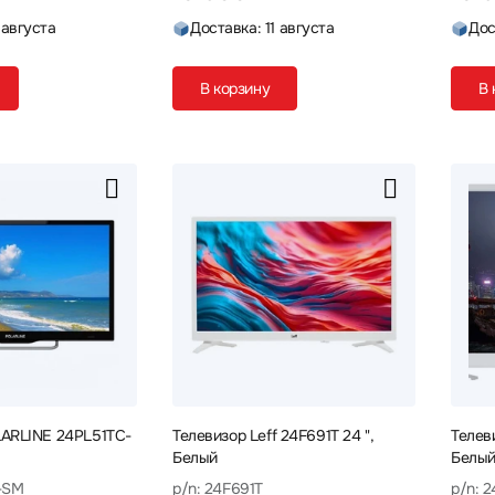
 августа
Доставка: 11 августа
Дос
В корзину
В 
LARLINE 24PL51TC-
Телевизор Leff 24F691T 24 ",
Телев
Белый
Белы
-SM
p/n: 24F691T
p/n: 