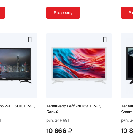
В корзину
В 
no 24LH5010T 24 ",
Телевизор Leff 24H691T 24 ",
Телеви
Белый
Smart
T
p/n: 24H691T
p/n: 
10 866 ₽
10 