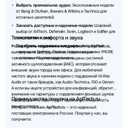
Наушники Takstar
Наушники EnGenius
Выбрать премиальное аудио:
Эксклюзивные модели
от Bang & Olufsen, Bowers & Wilkins и Technics для
Наушники Belkin
Наушники Defunc
истинных ценителей.
Наушники Dell
Наушники Simgot
Заказать доступные и надежные модели:
Широкий
выбор от A4Tech, Defender, Sven, Logitech и Edifier для
Наушники Canyon
Технологии комфорта и звука
повседневных задач.
Подобрать современные гаджеты:
Актуальные
Решив
купить наушники с микрофоном
на
AplTech.ru
,
Наушники MUSIC PUBLIC KINGDOM
новинки от Nothing, Realme, Honor и наушники 1MORE
вы получаете доступ к самым современным
с отличным шумоподавлением.
технологиям. Многие модели оснащены системой
Наушники AverMedia
Наушники OLMIO
активного шумоподавления (ANC), которая отсекает
Наушники Nothing
Наушники CROWN micro
внешние звуки города или офиса. Для любителей
чистого звука в наличии модели с поддержкой Hi-Res
Наушники Ttec
Наушники X-Game
Audio от таких брендов, как Audio-Technica, FiiO и Denon.
А если вы ищете устройство для конференций, обратите
Наушники Koss
Наушники Bowers & Wilkins
внимание на гарнитуры с подавлением фоновых шумов
Преимущества покупки на AplTech.ru
микрофона, что гарантирует идеальную слышимость
Наушники Dark Project
Наушники Lyambda
вашего голоса.
Интернет-магазин
AplTech.ru
— это надежный
поставщик электроники в России. Покупая у нас, вы
Наушники AKG
Наушники JVC
получаете:
Наушники MSI
Наушники Hama