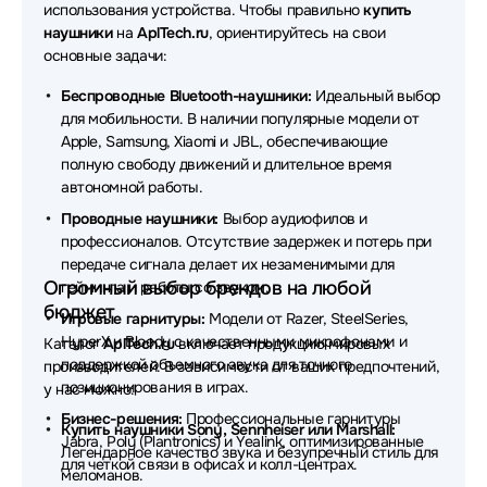
использования устройства. Чтобы правильно
купить
Наушники SteelSeries
Наушники QCY
наушники
на
AplTech.ru
, ориентируйтесь на свои
основные задачи:
Наушники Axtel
Наушники Rapoo
Беспроводные Bluetooth-наушники:
Идеальный выбор
Наушники Beyerdynamic
Наушники Plantronics
для мобильности. В наличии популярные модели от
Apple, Samsung, Xiaomi и JBL, обеспечивающие
Наушники REALME
Наушники Acer
полную свободу движений и длительное время
автономной работы.
Наушники Honor
Наушники Havit
Проводные наушники:
Выбор аудиофилов и
Наушники Audio-Technica
Наушники Genius
профессионалов. Отсутствие задержек и потерь при
передаче сигнала делает их незаменимыми для
Наушники SHURE
Наушники DENON
Огромный выбор брендов на любой
гейминга и работы со звуком.
бюджет
Наушники MARSHALL
Наушники TECNO
Игровые гарнитуры:
Модели от Razer, SteelSeries,
HyperX и Bloody с качественными микрофонами и
Каталог
AplTech.ru
включает продукцию мировых
Наушники Redragon
Наушники Trust
поддержкой объемного звука для точного
производителей. В зависимости от ваших предпочтений,
позиционирования в играх.
у нас можно:
Наушники Baseus
Наушники HP
Бизнес-решения:
Профессиональные гарнитуры
Купить наушники Sony, Sennheiser или Marshall:
Jabra, Poly (Plantronics) и Yealink, оптимизированные
Наушники MCHOSE
Наушники ExeGate
Легендарное качество звука и безупречный стиль для
для четкой связи в офисах и колл-центрах.
меломанов.