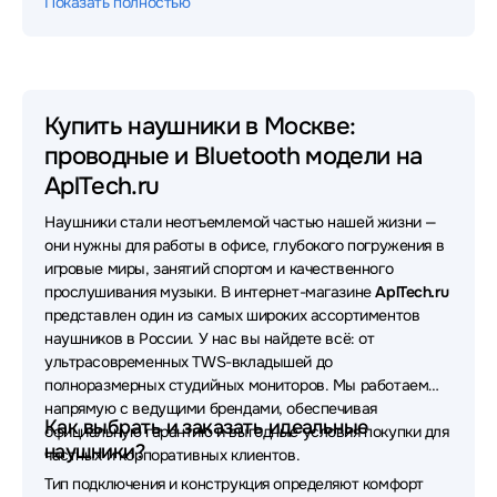
Показать полностью
Наушники Xiaomi
Наушники JBL
Наушники HyperX
Наушники Sony
Наушники Huawei
Наушники 1MORE
Купить наушники в Москве:
проводные и Bluetooth модели на
Наушники Oklick
Наушники Sven
AplTech.ru
Наушники MONSTER
Наушники Yealink
Наушники стали неотъемлемой частью нашей жизни —
Наушники Apple
Наушники Asus
они нужны для работы в офисе, глубокого погружения в
игровые миры, занятий спортом и качественного
Наушники Sennheiser
Наушники FiiO
прослушивания музыки. В интернет-магазине
AplTech.ru
представлен один из самых широких ассортиментов
Наушники Samsung
Наушники Bloody
наушников в России. У нас вы найдете всё: от
ультрасовременных TWS-вкладышей до
Наушники UGREEN
Наушники Poly
полноразмерных студийных мониторов. Мы работаем
напрямую с ведущими брендами, обеспечивая
Наушники VT
Наушники OneOdio
Как выбрать и заказать идеальные
официальную гарантию и выгодные условия покупки для
наушники?
частных и корпоративных клиентов.
Наушники Bang&Olufsen
Наушники Lenovo
Тип подключения и конструкция определяют комфорт