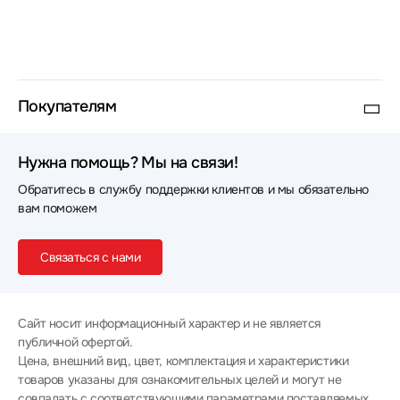
Наушники Gembird
Наушники Deppa
Наушники Gigabyte
Наушники CMF
Наушники Sudio
Наушники Dareu
Покупателям
Наушники Philips
Наушники GEOZON
Нужна помощь? Мы на связи!
Наушники Beats
Наушники HIDIZS
Обратитесь в службу поддержки клиентов и мы обязательно
Наушники Oppo
Наушники Raskat
вам поможем
Наушники hoco.
Наушники LD Systems
Связаться с нами
Наушники Rombica
Наушники Marvo
Наушники Gamdias
Наушники Dali
Сайт носит информационный характер и не является
публичной офертой.
Наушники AWEI
Наушники ITC
Цена, внешний вид, цвет, комплектация и характеристики
товаров указаны для ознакомительных целей и могут не
Наушники HiFiMan
Наушники Fostex
совпадать с соответствующими параметрами поставляемых