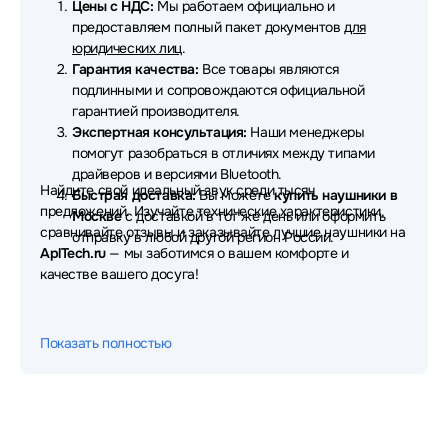
Цены с НДС:
Мы работаем официально и
предоставляем полный пакет документов
для
Наушники EPOS
Наушники OnePlus
юридических лиц
.
Гарантия качества:
Все товары являются
Наушники Digma
Наушники Redmi
подлинными и сопровождаются официальной
гарантией производителя.
Наушники Dunu
Наушники Fanvil
Экспертная консультация:
Наши менеджеры
помогут разобраться в отличиях между типами
Наушники Aula
Наушники Nuroum
драйверов и версиями Bluetooth.
Найдите свой идеальный звук среди тысяч
Быстрая доставка:
Вы можете
купить наушники в
Наушники Thermaltake
Наушники TWS
предложений. Изучайте технические характеристики,
Москве
с доставкой в тот же день или оформить
сравнивайте отзывы и заказывайте лучшие наушники на
Наушники AVTech
Наушники Ritmix
отправку в любой другой регион России.
AplTech.ru
— мы заботимся о вашем комфорте и
качестве вашего досуга!
Наушники Microlab
Наушники Patriot
Наушники Ajazz
Наушники GMNG
Показать полностью
Наушники Pioneer
Наушники Moondrop
Наушники Fifine
Наушники Corsair
Наушники Creative
Наушники Sivga